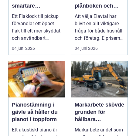
smartare
plånboken och
lastutrymme
vardagen
Ett Flaklock till pickup
Att välja Elavtal har
förvandlar ett öppet
blivit en allt viktigare
flak till ett mer skyddat
fråga för både hushåll
och användbart
och företag. Elpriserna
utrymme. Last...
rör si...
04 juni 2026
04 juni 2026
Pianostämning i
Markarbete skövde
gävle så håller du
grunden för
pianot i toppform
hållbara
byggprojekt
Ett akustiskt piano är
Markarbete är det som