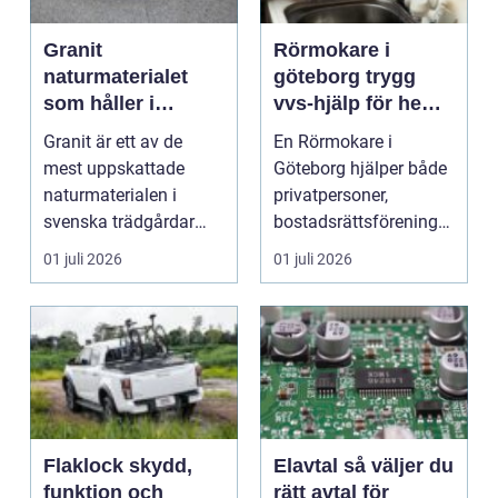
Granit
Rörmokare i
naturmaterialet
göteborg trygg
som håller i
vvs-hjälp för hem
generationer
och fastigheter
Granit är ett av de
En Rörmokare i
mest uppskattade
Göteborg hjälper både
naturmaterialen i
privatpersoner,
svenska trädgårdar
bostadsrättsföreningar
och utemiljöer. Stenen
och företag med allt
01 juli 2026
01 juli 2026
kom...
som...
Flaklock skydd,
Elavtal så väljer du
funktion och
rätt avtal för