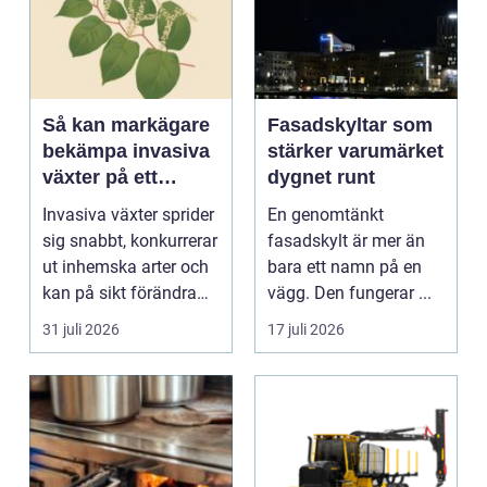
Så kan markägare
Fasadskyltar som
bekämpa invasiva
stärker varumärket
växter på ett
dygnet runt
hållbart sätt
Invasiva växter sprider
En genomtänkt
sig snabbt, konkurrerar
fasadskylt är mer än
ut inhemska arter och
bara ett namn på en
kan på sikt förändra
vägg. Den fungerar ...
hela ekos...
31 juli 2026
17 juli 2026