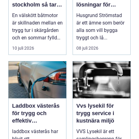
stockholm så tar
lösningar för
du hand om din
boende vid kusten
En välskött båtmotor
Husgrund Strömstad
båtmotor på rätt
är skillnaden mellan en
är ett ämne som berör
sätt
trygg tur i skärgården
alla som vill bygga
och en sommar fylld
tryggt och lå...
av ofrivilli...
10 juli 2026
08 juli 2026
Laddbox västerås
Vvs lysekil för
för trygg och
trygg service i
effektiv
kustnära miljö
hemmaladdning
laddbox västerås har
VVS Lysekil är ett
blivit ett
samlingsbegrepp för