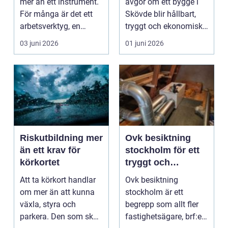
mer än ett instrument.
avgör om ett bygge i
För många är det ett
Skövde blir hållbart,
arbetsverktyg, en
tryggt och ekonomiskt
möbel och en fö...
klokt på lång...
03 juni 2026
01 juni 2026
Riskutbildning mer
Ovk besiktning
än ett krav för
stockholm för ett
körkortet
tryggt och
hälsosamt
Att ta körkort handlar
Ovk besiktning
inomhusklimat
om mer än att kunna
stockholm är ett
växla, styra och
begrepp som allt fler
parkera. Den som ska
fastighetsägare, brf:er