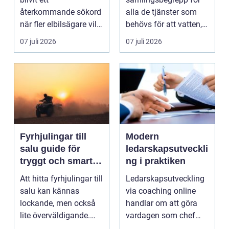
återkommande sökord
alla de tjänster som
när fler elbilsägare vill
behövs för att vatten,
ladda hemma på ett
värme och avlopp ...
07 juli 2026
07 juli 2026
säk...
Fyrhjulingar till
Modern
salu guide för
ledarskapsutveckli
tryggt och smart
ng i praktiken
köp
Att hitta fyrhjulingar till
Ledarskapsutveckling
salu kan kännas
via coaching online
lockande, men också
handlar om att göra
lite överväldigande.
vardagen som chef
Utbudet är stor...
både mer h...