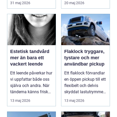
ut i trafiken behöv...
och förvaltare
31 maj 2026
20 maj 2026
behöver...
Estetisk tandvård
Flaklock tryggare,
mer än bara ett
tystare och mer
vackert leende
användbar pickup
Ett leende påverkar hur
Ett flaklock förvandlar
vi uppfattar både oss
en öppen pickup till ett
själva och andra. När
flexibelt och delvis
tänderna känns friska,
skyddat lastutrymme.
hela och ...
Du får bä...
13 maj 2026
13 maj 2026