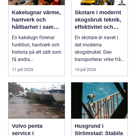
Kakelugnar värme,
Skotare i modernt
hantverk och
skogsbruk teknik,
hållbarhet i samma
effektivitet och
eldstad
hållbarhet
En kakelugn förenar
En skotare är navet i
funktion, hantverk och
det moderna
historia på ett sätt som
skogsbruket. Den
få andra
transporterar virke från
inredningsdetaljer
avverkningsplatsen till
11 juli 2026
10 juli 2026
gör....
...
Volvo penta
Husgrund i
service i
Strömstad: Stabila