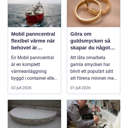
Mobil panncentral
Göra om
flexibel värme när
guldsmycken så
behovet är
skapar du något
tillfälligt
nytt av dina
En Mobil panncentral
Att låta omarbeta
minnen
är en komplett
gamla smycken har
värmeanläggning
blivit ett populärt sätt
byggd i container eller
att förena minnen med
trailer som snabbt kan
personlig stil. M...
02 juli 2026
01 juli 2026
k...