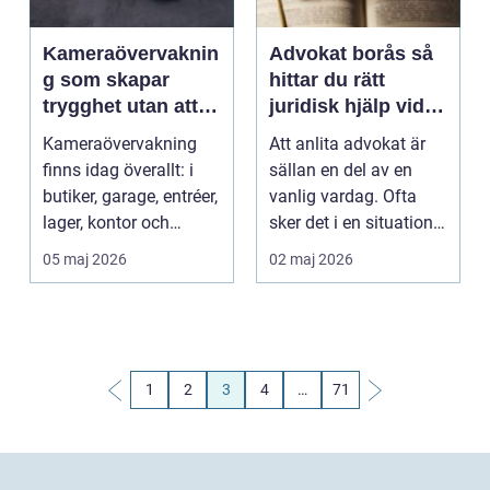
Kameraövervaknin
Advokat borås så
g som skapar
hittar du rätt
trygghet utan att
juridisk hjälp vid
tumma på
brottmål,
Kameraövervakning
Att anlita advokat är
integriteten
familjerätt och
finns idag överallt: i
sällan en del av en
socialrätt
butiker, garage, entréer,
vanlig vardag. Ofta
lager, kontor och
sker det i en situation
offentliga milj...
som redan är k...
05 maj 2026
02 maj 2026
1
2
3
4
…
71