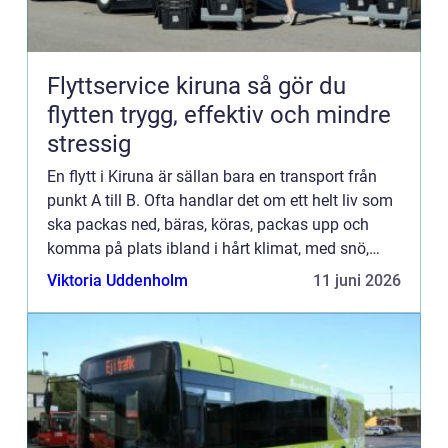
Flyttservice kiruna så gör du
flytten trygg, effektiv och mindre
stressig
En flytt i Kiruna är sällan bara en transport från
punkt A till B. Ofta handlar det om ett helt liv som
ska packas ned, bäras, köras, packas upp och
komma på plats ibland i hårt klimat, med snö,
kyla och trånga utrymmen som extra utmaningar.
Viktoria Uddenholm
11 juni 2026
Många so...