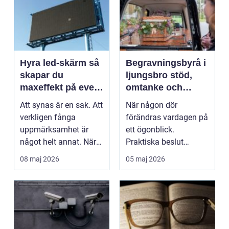
Hyra led-skärm så
Begravningsbyrå i
skapar du
ljungsbro stöd,
maxeffekt på event
omtanke och
och kampanjer
lokalkännedom
Att synas är en sak. Att
När någon dör
verkligen fånga
förändras vardagen på
uppmärksamhet är
ett ögonblick.
något helt annat. När
Praktiska beslut
företag planerar eve...
blandas med starka
08 maj 2026
05 maj 2026
känslor, och ...