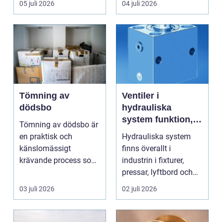
05 juli 2026
04 juli 2026
Tömning av
Ventiler i
dödsbo
hydrauliska
system funktion,
Tömning av dödsbo är
val och vanliga
en praktisk och
Hydrauliska system
användningsområ
känslomässigt
finns överallt i
den
krävande process som
industrin i fixturer,
många bara möter en
pressar, lyftbord och
gång ell...
automatiserade prod...
03 juli 2026
02 juli 2026