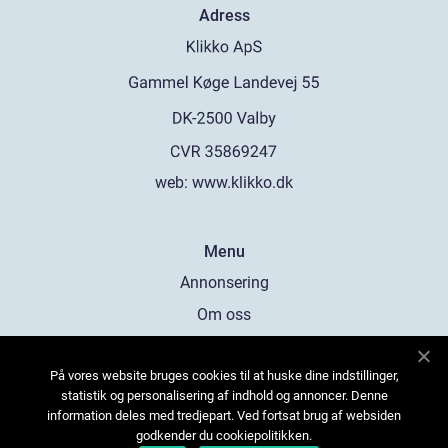
Adress
web:
www.klikko.dk
Menu
Annonsering
Om oss
Cookies
På vores website bruges cookies til at huske dine indstillinger,
Kontakta oss
statistik og personalisering af indhold og annoncer. Denne
Sitemap
information deles med tredjepart. Ved fortsat brug af websiden
godkender du cookiepolitikken.