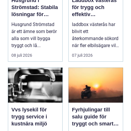
Husgrund i
Laddbox västerås
Strömstad: Stabila
för trygg och
lösningar för
effektiv
boende vid kusten
hemmaladdning
Husgrund Strömstad
laddbox västerås har
är ett ämne som berör
blivit ett
alla som vill bygga
återkommande sökord
tryggt och lå...
när fler elbilsägare vill
ladda hemma på ett
08 juli 2026
07 juli 2026
säk...
Vvs lysekil för
Fyrhjulingar till
trygg service i
salu guide för
kustnära miljö
tryggt och smart
köp