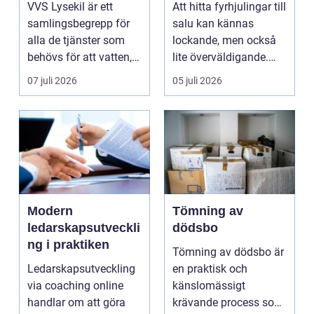
VVS Lysekil är ett
Att hitta fyrhjulingar till
samlingsbegrepp för
salu kan kännas
alla de tjänster som
lockande, men också
behövs för att vatten,
lite överväldigande.
värme och avlopp ...
Utbudet är stor...
07 juli 2026
05 juli 2026
Modern
Tömning av
ledarskapsutveckli
dödsbo
ng i praktiken
Tömning av dödsbo är
Ledarskapsutveckling
en praktisk och
via coaching online
känslomässigt
handlar om att göra
krävande process som