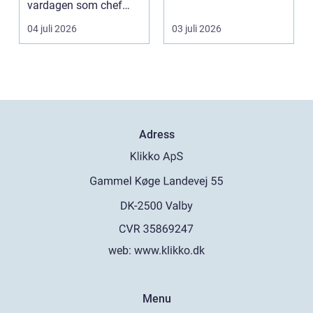
vardagen som chef
många bara möter en
både mer h...
gång ell...
04 juli 2026
03 juli 2026
Adress
web:
www.klikko.dk
Menu