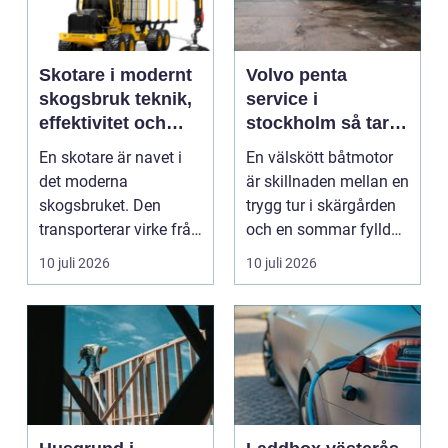
Skotare i modernt
Volvo penta
skogsbruk teknik,
service i
effektivitet och
stockholm så tar
hållbarhet
du hand om din
En skotare är navet i
En välskött båtmotor
båtmotor på rätt
det moderna
är skillnaden mellan en
sätt
skogsbruket. Den
trygg tur i skärgården
transporterar virke från
och en sommar fylld
avverkningsplatsen till
av ofrivilli...
10 juli 2026
10 juli 2026
...