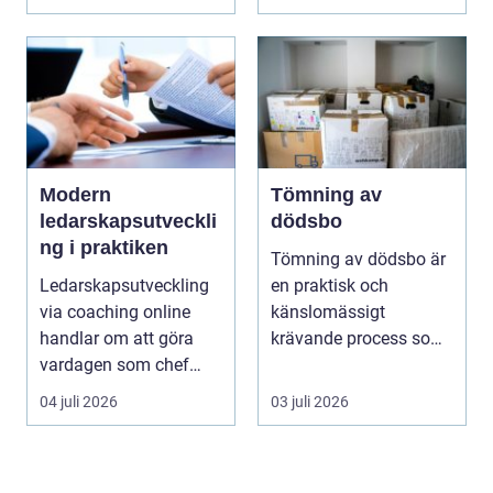
Modern
Tömning av
ledarskapsutveckli
dödsbo
ng i praktiken
Tömning av dödsbo är
Ledarskapsutveckling
en praktisk och
via coaching online
känslomässigt
handlar om att göra
krävande process som
vardagen som chef
många bara möter en
både mer h...
gång ell...
04 juli 2026
03 juli 2026