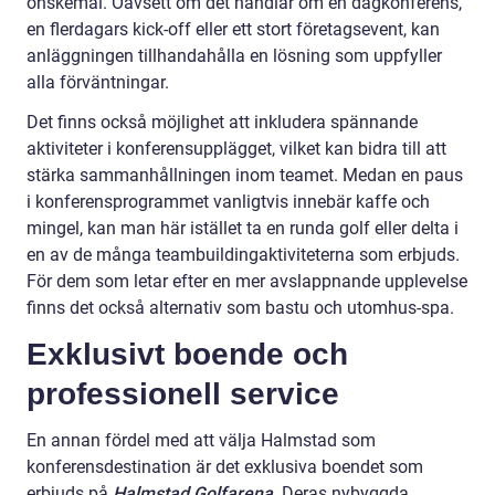
önskemål. Oavsett om det handlar om en dagkonferens,
en flerdagars kick-off eller ett stort företagsevent, kan
anläggningen tillhandahålla en lösning som uppfyller
alla förväntningar.
Det finns också möjlighet att inkludera spännande
aktiviteter i konferensupplägget, vilket kan bidra till att
stärka sammanhållningen inom teamet. Medan en paus
i konferensprogrammet vanligtvis innebär kaffe och
mingel, kan man här istället ta en runda golf eller delta i
en av de många teambuildingaktiviteterna som erbjuds.
För dem som letar efter en mer avslappnande upplevelse
finns det också alternativ som bastu och utomhus-spa.
Exklusivt boende och
professionell service
En annan fördel med att välja Halmstad som
konferensdestination är det exklusiva boendet som
erbjuds på
Halmstad Golfarena
. Deras nybyggda