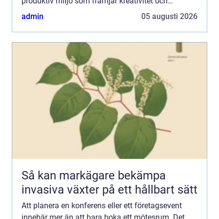
produktiv miljö som främjar kreativitet och
samarbete. I Halmstad, den pittoreska s...
admin
05 augusti 2026
Så kan markägare bekämpa
invasiva växter på ett hållbart sätt
Att planera en konferens eller ett företagsevent
innebär mer än att bara boka ett mötesrum. Det