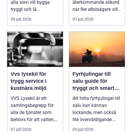
alla som vill bygga
återkommande sökord
tryggt och lå...
när fler elbilsägare vill
ladda hemma på ett
08 juli 2026
07 juli 2026
säk...
Vvs lysekil för
Fyrhjulingar till
trygg service i
salu guide för
kustnära miljö
tryggt och smart
köp
VVS Lysekil är ett
Att hitta fyrhjulingar till
samlingsbegrepp för
salu kan kännas
alla de tjänster som
lockande, men också
behövs för att vatten,
lite överväldigande.
värme och avlopp ...
Utbudet är stor...
07 juli 2026
05 juli 2026