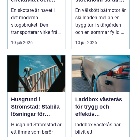
hållbarhet
du hand om din
En skotare är navet i
En välskött båtmotor är
båtmotor på rätt
det moderna
skillnaden mellan en
sätt
skogsbruket. Den
trygg tur i skärgården
transporterar virke från
och en sommar fylld av
avverkningsplatsen till
ofrivilli...
10 juli 2026
10 juli 2026
...
Husgrund i
Laddbox västerås
Strömstad: Stabila
för trygg och
lösningar för
effektiv
boende vid kusten
hemmaladdning
Husgrund Strömstad är
laddbox västerås har
ett ämne som berör
blivit ett