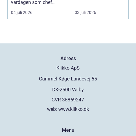
vardagen som chef
många bara möter en
både mer h...
gång ell...
04 juli 2026
03 juli 2026
Adress
web:
www.klikko.dk
Menu