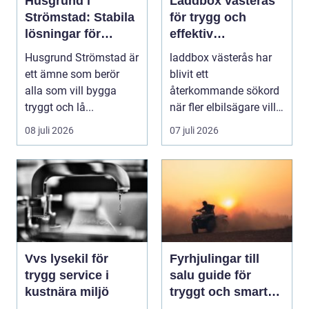
Husgrund i
Laddbox västerås
Strömstad: Stabila
för trygg och
lösningar för
effektiv
boende vid kusten
hemmaladdning
Husgrund Strömstad är
laddbox västerås har
ett ämne som berör
blivit ett
alla som vill bygga
återkommande sökord
tryggt och lå...
när fler elbilsägare vill
ladda hemma på ett
08 juli 2026
07 juli 2026
säk...
Vvs lysekil för
Fyrhjulingar till
trygg service i
salu guide för
kustnära miljö
tryggt och smart
köp