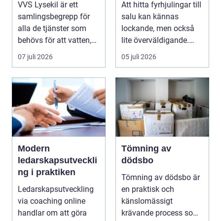
VVS Lysekil är ett
Att hitta fyrhjulingar till
samlingsbegrepp för
salu kan kännas
alla de tjänster som
lockande, men också
behövs för att vatten,
lite överväldigande.
värme och avlopp ...
Utbudet är stor...
07 juli 2026
05 juli 2026
Modern
Tömning av
ledarskapsutveckli
dödsbo
ng i praktiken
Tömning av dödsbo är
Ledarskapsutveckling
en praktisk och
via coaching online
känslomässigt
handlar om att göra
krävande process som