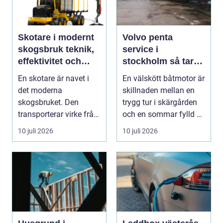
Skotare i modernt
Volvo penta
skogsbruk teknik,
service i
effektivitet och
stockholm så tar
hållbarhet
du hand om din
En skotare är navet i
En välskött båtmotor är
båtmotor på rätt
det moderna
skillnaden mellan en
sätt
skogsbruket. Den
trygg tur i skärgården
transporterar virke från
och en sommar fylld av
avverkningsplatsen till
ofrivilli...
10 juli 2026
10 juli 2026
...