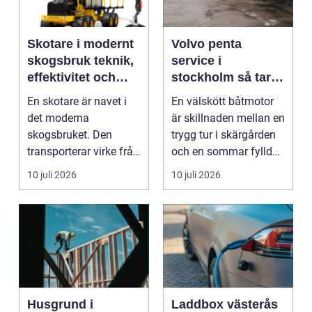
Skotare i modernt
Volvo penta
skogsbruk teknik,
service i
effektivitet och
stockholm så tar
hållbarhet
du hand om din
En skotare är navet i
En välskött båtmotor
båtmotor på rätt
det moderna
är skillnaden mellan en
sätt
skogsbruket. Den
trygg tur i skärgården
transporterar virke från
och en sommar fylld
avverkningsplatsen till
av ofrivilli...
10 juli 2026
10 juli 2026
...
Husgrund i
Laddbox västerås