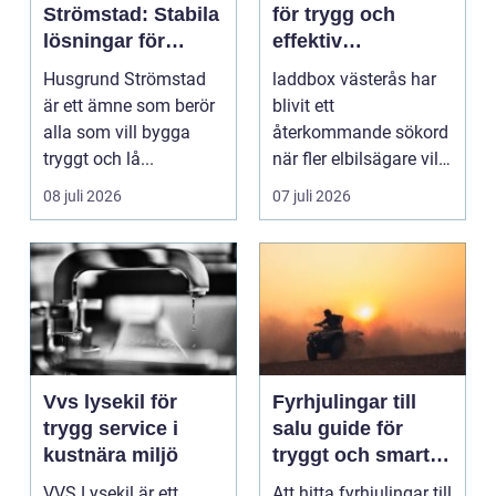
Strömstad: Stabila
för trygg och
lösningar för
effektiv
boende vid kusten
hemmaladdning
Husgrund Strömstad
laddbox västerås har
är ett ämne som berör
blivit ett
alla som vill bygga
återkommande sökord
tryggt och lå...
när fler elbilsägare vill
ladda hemma på ett
08 juli 2026
07 juli 2026
säk...
Vvs lysekil för
Fyrhjulingar till
trygg service i
salu guide för
kustnära miljö
tryggt och smart
köp
VVS Lysekil är ett
Att hitta fyrhjulingar till