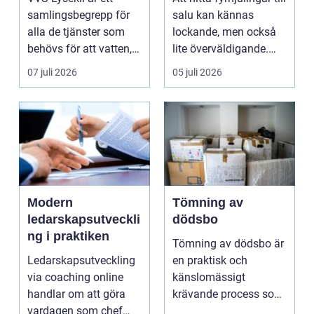
samlingsbegrepp för
salu kan kännas
alla de tjänster som
lockande, men också
behövs för att vatten,
lite överväldigande.
värme och avlopp ...
Utbudet är stor...
07 juli 2026
05 juli 2026
Modern
Tömning av
ledarskapsutveckli
dödsbo
ng i praktiken
Tömning av dödsbo är
Ledarskapsutveckling
en praktisk och
via coaching online
känslomässigt
handlar om att göra
krävande process som
vardagen som chef
många bara möter en