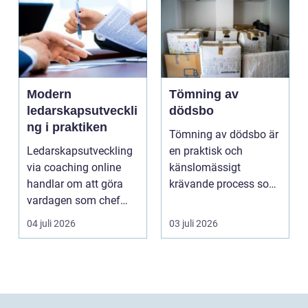
Modern
Tömning av
ledarskapsutveckli
dödsbo
ng i praktiken
Tömning av dödsbo är
Ledarskapsutveckling
en praktisk och
via coaching online
känslomässigt
handlar om att göra
krävande process som
vardagen som chef
många bara möter en
både mer h...
gång ell...
04 juli 2026
03 juli 2026