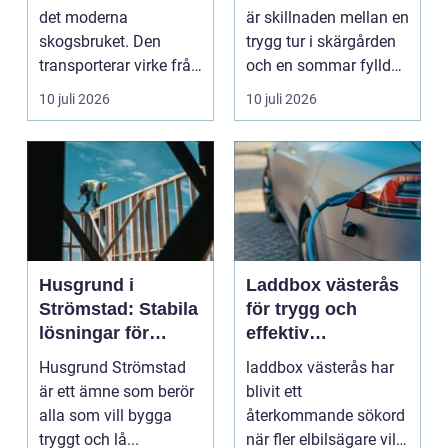
båtmotor på rätt
det moderna
är skillnaden mellan en
sätt
skogsbruket. Den
trygg tur i skärgården
transporterar virke från
och en sommar fylld
avverkningsplatsen till
av ofrivilli...
10 juli 2026
10 juli 2026
...
Husgrund i
Laddbox västerås
Strömstad: Stabila
för trygg och
lösningar för
effektiv
boende vid kusten
hemmaladdning
Husgrund Strömstad
laddbox västerås har
är ett ämne som berör
blivit ett
alla som vill bygga
återkommande sökord
tryggt och lå...
när fler elbilsägare vill