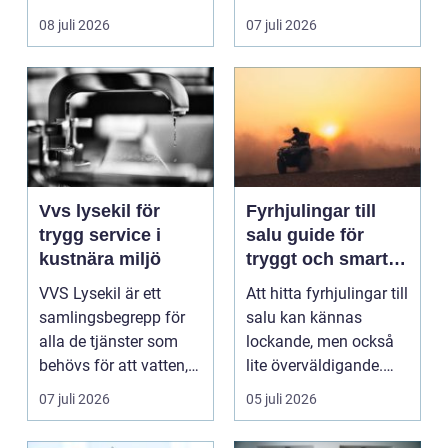
ladda hemma på ett
08 juli 2026
07 juli 2026
säk...
Vvs lysekil för
Fyrhjulingar till
trygg service i
salu guide för
kustnära miljö
tryggt och smart
köp
VVS Lysekil är ett
Att hitta fyrhjulingar till
samlingsbegrepp för
salu kan kännas
alla de tjänster som
lockande, men också
behövs för att vatten,
lite överväldigande.
värme och avlopp ...
Utbudet är stor...
07 juli 2026
05 juli 2026