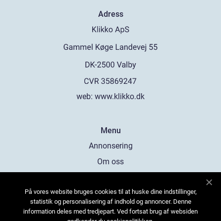
Adress
web:
www.klikko.dk
Menu
Annonsering
Om oss
Cookies
På vores website bruges cookies til at huske dine indstillinger,
Kontakta oss
statistik og personalisering af indhold og annoncer. Denne
Sitemap
information deles med tredjepart. Ved fortsat brug af websiden