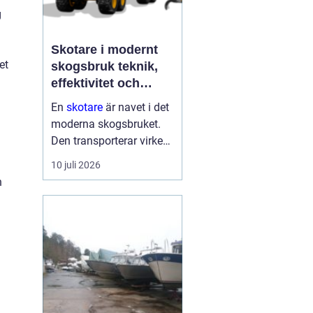
g
Skotare i modernt
et
skogsbruk teknik,
effektivitet och
hållbarhet
En
skotare
är navet i det
moderna skogsbruket.
Den transporterar virke
från avverkningsplatsen
10 juli 2026
till bilväg eller
h
timmerupplag, ofta i
svårtillgänglig terräng
och under tuffa
förhållanden. Rä...