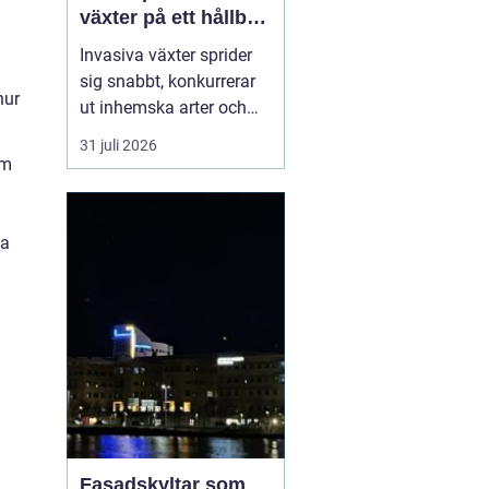
växter på ett hållbart
sätt
Invasiva växter sprider
sig snabbt, konkurrerar
hur
ut inhemska arter och
kan på sikt förändra hela
31 juli 2026
ekosystem. De orsakar
om
också stora kostnader
för både privatpersoner,
företag och samhälle.
ka
För markägare blir
frågan därför inte om
man ska agera, utan
hu...
Fasadskyltar som