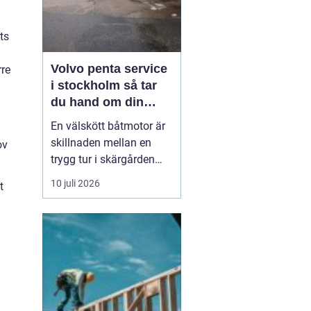
ts
Volvo penta service
rre
i stockholm så tar
du hand om din
båtmotor på rätt sätt
En välskött båtmotor är
skillnaden mellan en
ov
trygg tur i skärgården
och en sommar fylld av
10 juli 2026
t
ofrivilliga stopp. Många
båtägare i
Stockholmsområdet
använder Volvo Penta,
just eftersom motorerna
är driftsäkra och
anpassade för nordiska
förhållanden. Men ...