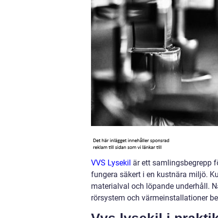
VVS Lysekil
är ett samlingsbegrepp fö
fungera säkert i en kustnära miljö. Ku
materialval och löpande underhåll. Nä
rörsystem och värmeinstallationer be