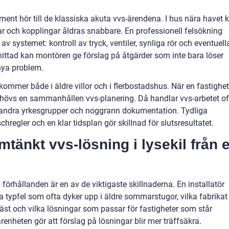
ment hör till de klassiska akuta vvs-ärendena. I hus nära havet 
ar och kopplingar åldras snabbare. En professionell felsökning
 systemet: kontroll av tryck, ventiler, synliga rör och eventuell
 hittad kan montören ge förslag på åtgärder som inte bara löser
nya problem.
mer både i äldre villor och i flerbostadshus. När en fastighet
 behövs en sammanhållen vvs-planering. Då handlar vvs-arbetet of
andra yrkesgrupper och noggrann dokumentation. Tydliga
chregler och en klar tidsplan gör skillnad för slutsresultatet.
mtänkt vvs-lösning i lysekil från 
 förhållanden är en av de viktigaste skillnaderna. En installatör
ka typfel som ofta dyker upp i äldre sommarstugor, vilka fabrikat
st och vilka lösningar som passar för fastigheter som står
enheten gör att förslag på lösningar blir mer träffsäkra.