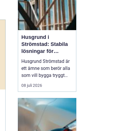
Husgrund i
Strömstad: Stabila
lösningar för
boende vid kusten
Husgrund Strömstad är
ett ämne som berör alla
som vill bygga tryggt
och långsiktigt nära
08 juli 2026
havet. Närheten till
saltvatten, hårda vindar
och bergig terräng ställer
höga krav på både p...