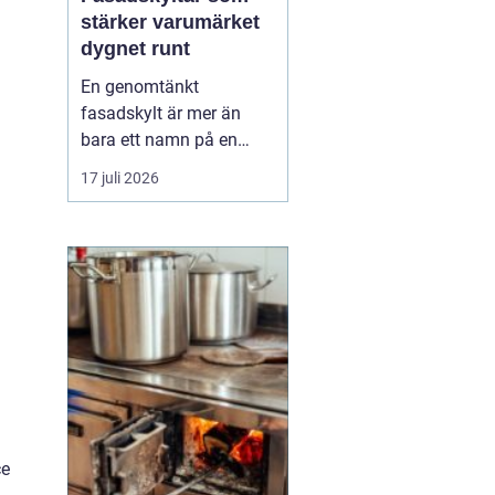
stärker varumärket
dygnet runt
En genomtänkt
fasadskylt är mer än
bara ett namn på en
vägg. Den fungerar som
17 juli 2026
företagets ansikte utåt,
leder kunder rätt och
signalerar kvalitet innan
någon ens har klivit
innanför dörren. F&o...
ce