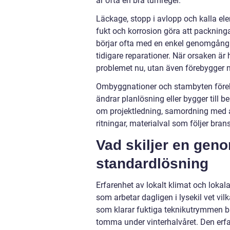
är ofta en bra tumregel.
Läckage, stopp i avlopp och kalla ele
fukt och korrosion göra att packning
börjar ofta med en enkel genomgång av
tidigare reparationer. När orsaken är
problemet nu, utan även förebygger 
Ombyggnationer och stambyten förekom
ändrar planlösning eller bygger till
om projektledning, samordning med 
ritningar, materialval som följer brans
Vad skiljer en geno
standardlösning
Erfarenhet av lokalt klimat och lokala
som arbetar dagligen i lysekil vet vil
som klarar fuktiga teknikutrymmen bä
tomma under vinterhalvåret. Den erfar