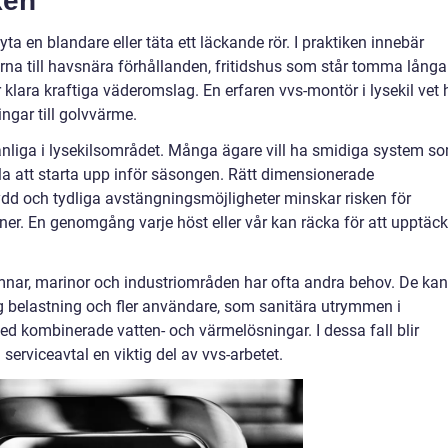
ken
yta en blandare eller täta ett läckande rör. I praktiken innebär
erna till havsnära förhållanden, fritidshus som står tomma långa
klara kraftiga väderomslag. En erfaren vvs-montör i lysekil vet 
ingar till golvvärme.
liga i lysekilsområdet. Många ägare vill ha smidiga system s
kla att starta upp inför säsongen. Rätt dimensionerade
dd och tydliga avstängningsmöjligheter minskar risken för
er. En genomgång varje höst eller vår kan räcka för att upptäc
mnar, marinor och industriområden har ofta andra behov. De kan
g belastning och fler användare, som sanitära utrymmen i
d kombinerade vatten- och värmelösningar. I dessa fall blir
serviceavtal en viktig del av vvs-arbetet.