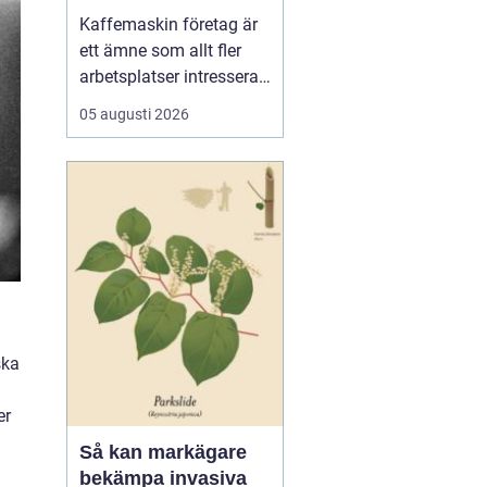
för kaffe på jobbet
Kaffemaskin företag är
ett ämne som allt fler
arbetsplatser intresserar
sig för när de vill höja
05 augusti 2026
trivsel och effektivitet på
kontoret. Kaffe har blivit
en naturlig del av
arbetsdagen, och många
medarbetare up...
ska
er
Så kan markägare
bekämpa invasiva