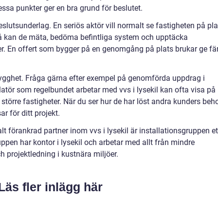
essa punkter ger en bra grund för beslutet.
eslutsunderlag. En seriös aktör vill normalt se fastigheten på pla
 Då kan de mäta, bedöma befintliga system och upptäcka
r. En offert som bygger på en genomgång på plats brukar ge fä
ygghet. Fråga gärna efter exempel på genomförda uppdrag i
latör som regelbundet arbetar med vvs i lysekil kan ofta visa på
ill större fastigheter. När du ser hur de har löst andra kunders beh
r för ditt projekt.
t förankrad partner inom vvs i lysekil är installationsgruppen et
ruppen har kontor i lysekil och arbetar med allt från mindre
och projektledning i kustnära miljöer.
Läs fler inlägg här