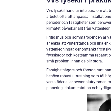
Vvs lysekil i prakti
Vvs lysekil handlar inte bara om att b
arbetet ofta att anpassa installation
perioder och fastigheter som behöver 
klimatet påverkar allt från vattenledn
Fritidshus och sommarboenden är van
är enkla att vinterstänga och lika en
vattenledningar, genomtänkt frostsky
frysskador och kostsamma reparation
små problem innan de blir stora.
Fastighetsägare och företag runt ha
behöva robust utrustning som tål hö
verkstäder eller personalutrymmen me
planering, dokumentation och tydliga 