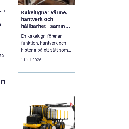
kan
Kakelugnar värme,
hantverk och
a
hållbarhet i samma
eldstad
En kakelugn förenar
funktion, hantverk och
historia på ett sätt som
ta
få andra
11 juli 2026
inredningsdetaljer gör.
Den ger en jämn och
behaglig värme, skapar
en
en tydlig samlingspunkt
i rummet och bidrar
samtidigt till lägre
energikostnader. I en tid
där många söker...