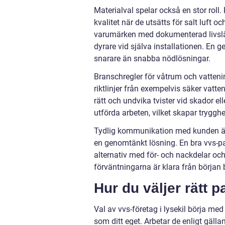
Materialval spelar också en stor roll
kvalitet när de utsätts för salt luft
varumärken med dokumenterad livslän
dyrare vid själva installationen. En g
snarare än snabba nödlösningar.
Branschregler för våtrum och vattenins
riktlinjer från exempelvis säker vatte
rätt och undvika tvister vid skador el
utförda arbeten, vilket skapar trygg
Tydlig kommunikation med kunden är 
en genomtänkt lösning. En bra vvs-par
alternativ med för- och nackdelar oc
förväntningarna är klara från början b
Hur du väljer rätt p
Val av vvs-företag i lysekil börja med
som ditt eget. Arbetar de enligt gäl