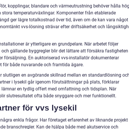
. Rör, kopplingar, blandare och värmeutrustning behöver hålla hö
 och stora temperaturväxlingar. Komponenter från etablerade
gd ger lägre totalkostnad över tid, även om de kan vara något
enomtänkt vvs-lösning strävar efter driftsäkerhet och långsiktigh
tallationer är ytterligare en grundpelare. När arbetet följer
n och gällande byggregler blir det lättare att försäkra fastigheten
ler försäljning. En auktoriserad vvs-installatör dokumenterar
het för både nuvarande och framtida ägare.
slutligen en avgörande skillnad mellan en standardlösning oc
tner i lysekil går igenom förutsättningar på plats, förklarar
h lämnar en tydlig offert med omfattning och tidsplan. När
lir slutresultatet ofta både snyggare och mer funktionellt.
artner för vvs lysekil
 några enkla frågor. Har företaget erfarenhet av liknande projekt
lande branschregler. Kan de hjälpa både med akutservice och