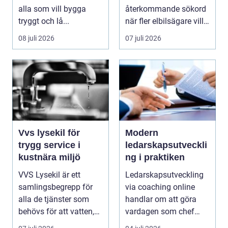
alla som vill bygga
återkommande sökord
tryggt och lå...
när fler elbilsägare vill
ladda hemma på ett
08 juli 2026
07 juli 2026
säk...
Vvs lysekil för
Modern
trygg service i
ledarskapsutveckli
kustnära miljö
ng i praktiken
VVS Lysekil är ett
Ledarskapsutveckling
samlingsbegrepp för
via coaching online
alla de tjänster som
handlar om att göra
behövs för att vatten,
vardagen som chef
värme och avlopp ...
både mer h...