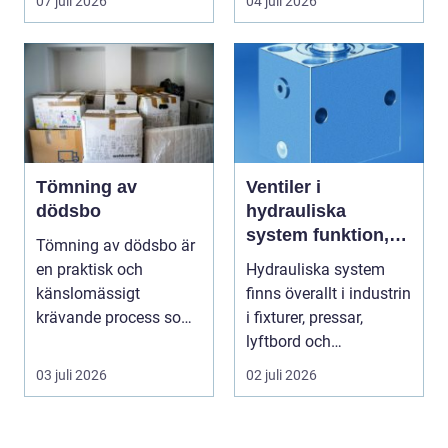
07 juli 2026
04 juli 2026
Tömning av
Ventiler i
dödsbo
hydrauliska
system funktion,
Tömning av dödsbo är
val och vanliga
en praktisk och
Hydrauliska system
användningsområd
känslomässigt
finns överallt i industrin
en
krävande process som
i fixturer, pressar,
många bara möter en
lyftbord och
gång ell...
automatiserade prod...
03 juli 2026
02 juli 2026