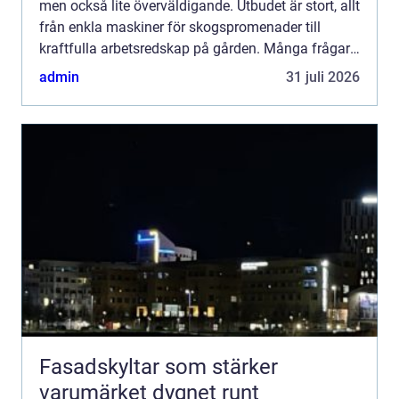
men också lite överväldigande. Utbudet är stort, allt
från enkla maskiner för skogspromenader till
kraftfulla arbetsredskap på gården. Många frågar
sig: Vad ska man egentligen titta efter, hur ski...
admin
31 juli 2026
Fasadskyltar som stärker
varumärket dygnet runt