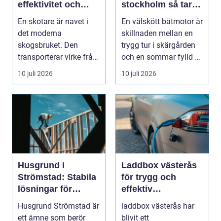
effektivitet och
stockholm så tar
hållbarhet
du hand om din
En skotare är navet i
En välskött båtmotor är
båtmotor på rätt
det moderna
skillnaden mellan en
sätt
skogsbruket. Den
trygg tur i skärgården
transporterar virke från
och en sommar fylld av
avverkningsplatsen till
ofrivilli...
10 juli 2026
10 juli 2026
...
Husgrund i
Laddbox västerås
Strömstad: Stabila
för trygg och
lösningar för
effektiv
boende vid kusten
hemmaladdning
Husgrund Strömstad är
laddbox västerås har
ett ämne som berör
blivit ett