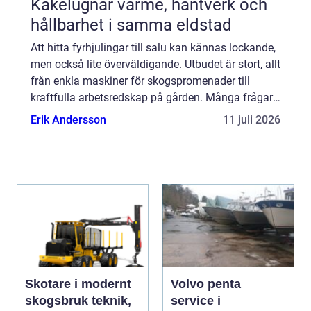
Kakelugnar värme, hantverk och
hållbarhet i samma eldstad
Att hitta fyrhjulingar till salu kan kännas lockande,
men också lite överväldigande. Utbudet är stort, allt
från enkla maskiner för skogspromenader till
kraftfulla arbetsredskap på gården. Många frågar
sig: Vad ska man egentligen titta efter, hur ski...
Erik Andersson
11 juli 2026
Skotare i modernt
Volvo penta
skogsbruk teknik,
service i