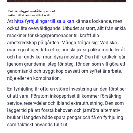
Att
hitta fyrhjulingar till salu kan
kännas lockande, men
också lite överväldigande. Utbudet är stort, allt från enkla
maskiner för skogspromenader till kraftfulla
arbetsredskap på gården. Många frågar sig: Vad ska
man egentligen titta efter, hur skiljer sig olika modeller åt
och hur undviker man dyra misstag? Den här artikeln går
igenom grunderna, steg för steg, för den som vill göra ett
genomtänkt och tryggt köp oavsett om syftet är arbete,
nöje eller en kombination.
En fyrhjuling är ofta en större investering än den först ser
ut att vara. Förutom inköpspriset tillkommer försäkring,
service, reservdelar och ibland extrautrustning. Den som
lägger tid på att förstå behoven och jämföra alternativ
brukar i längden både spara pengar och få en fyrhjuling
som faktiskt används fullt ut.