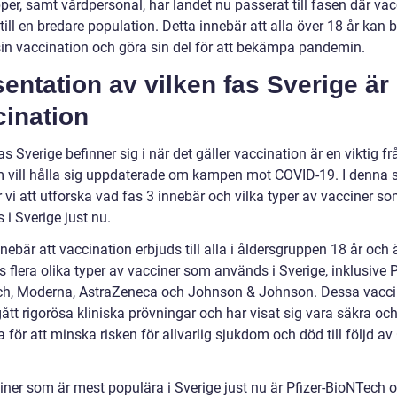
per, samt vårdpersonal, har landet nu passerat till fasen där va
till en bredare population. Detta innebär att alla över 18 år kan 
 sin vaccination och göra sin del för att bekämpa pandemin.
entation av vilken fas Sverige är 
cination
as Sverige befinner sig i när det gäller vaccination är en viktig fr
m vill hålla sig uppdaterade om kampen mot COVID-19. I denna 
vi att utforska vad fas 3 innebär och vilka typer av vacciner s
i Sverige just nu.
nebär att vaccination erbjuds till alla i åldersgruppen 18 år och 
s flera olika typer av vacciner som används i Sverige, inklusive P
h, Moderna, AstraZeneca och Johnson & Johnson. Dessa vacci
tt rigorösa kliniska prövningar och har visat sig vara säkra oc
a för att minska risken för allvarlig sjukdom och död till följd a
iner som är mest populära i Sverige just nu är Pfizer-BioNTech 