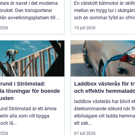
tare är navet i det moderna
En välskött båtmotor är skil
ruket. Den transporterar
mellan en trygg tur i skärgå
från avverkningsplatsen till ...
och en sommar fylld av ofrivil
 2026
10 juli 2026
rund i Strömstad:
Laddbox västerås för t
la lösningar för boende
och effektiv hemmalad
kusten
laddbox västerås har blivit et
und Strömstad är ett ämne
återkommande sökord när fl
rör alla som vill bygga
elbilsägare vill ladda hemm
och lå...
ett säk...
 2026
07 juli 2026