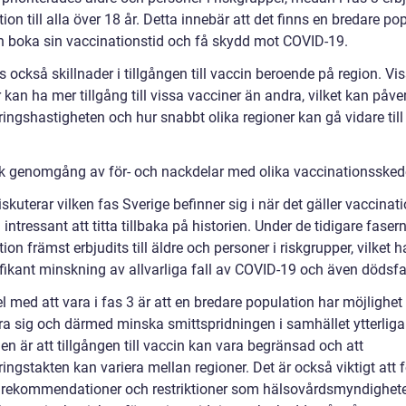
ion till alla över 18 år. Detta innebär att det finns en bredare po
 boka sin vaccinationstid och få skydd mot COVID-19.
s också skillnader i tillgången till vaccin beroende på region. Vi
 kan ha mer tillgång till vissa vacciner än andra, vilket kan påve
ingshastigheten och hur snabbt olika regioner kan gå vidare till
sk genomgång av för- och nackdelar med olika vaccinationsske
iskuterar vilken fas Sverige befinner sig i när det gäller vaccinat
 intressant att titta tillbaka på historien. Under de tidigare faser
ion främst erbjudits till äldre och personer i riskgrupper, vilket ha
nifikant minskning av allvarliga fall av COVID-19 och även dödsfal
l med att vara i fas 3 är att en bredare population har möjlighet 
ra sig och därmed minska smittspridningen i samhället ytterliga
n är att tillgången till vaccin kan vara begränsad och att
ingstakten kan variera mellan regioner. Det är också viktigt att f
e rekommendationer och restriktioner som hälsovårdsmyndighet