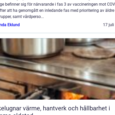
ge befinner sig för närvarande i fas 3 av vaccineringen mot COV
fter att ha genomgått en inledande fas med prioritering av äldre
rupper, samt vårdperso...
da Eklund
17 jul
ärme, hantverk och hållbarhet i