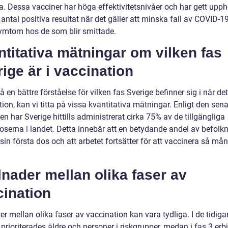
. Dessa vacciner har höga effektivitetsnivåer och har gett uppho
t antal positiva resultat när det gäller att minska fall av COVID-1
symtom hos de som blir smittade.
titativa mätningar om vilken fas
ige är i vaccination
få en bättre förståelse för vilken fas Sverige befinner sig i när det
ion, kan vi titta på vissa kvantitativa mätningar. Enligt den sen
ken har Sverige hittills administrerat cirka 75% av de tillgängliga
oserna i landet. Detta innebär att en betydande andel av befolk
 sin första dos och att arbetet fortsätter för att vaccinera så m
lnader mellan olika faser av
cination
er mellan olika faser av vaccination kan vara tydliga. I de tidiga
prioriterades äldre och personer i riskgrupper, medan i fas 3 erb