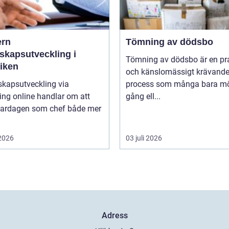
rn
Tömning av dödsbo
skapsutveckling i
Tömning av dödsbo är en pr
tiken
och känslomässigt krävand
skapsutveckling via
process som många bara mö
ng online handlar om att
gång ell...
vardagen som chef både mer
 2026
03 juli 2026
Adress