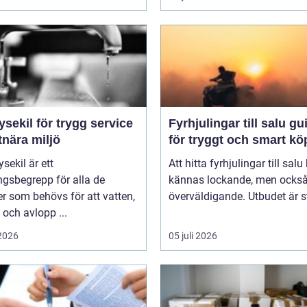
ysekil för trygg service
Fyrhjulingar till salu guide
tnära miljö
för tryggt och smart kö
sekil är ett
Att hitta fyrhjulingar till salu
gsbegrepp för alla de
kännas lockande, men också 
er som behövs för att vatten,
överväldigande. Utbudet är st
och avlopp ...
 2026
05 juli 2026