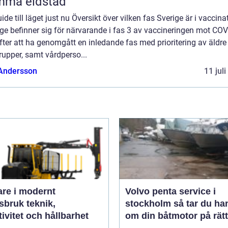
mma eldstad
ide till läget just nu Översikt över vilken fas Sverige är i vaccina
ge befinner sig för närvarande i fas 3 av vaccineringen mot COV
fter att ha genomgått en inledande fas med prioritering av äldre
rupper, samt vårdperso...
 Andersson
11 jul
are i modernt
Volvo penta service i
uk teknik,
stockholm så tar du hand
tivitet och hållbarhet
om din båtmotor på rätt