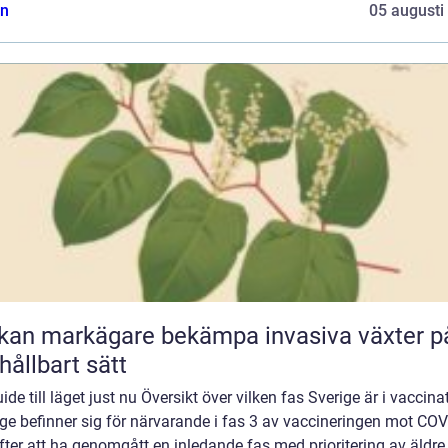
n
05 augusti
kan markägare bekämpa invasiva växter p
 hållbart sätt
ide till läget just nu Översikt över vilken fas Sverige är i vaccina
ge befinner sig för närvarande i fas 3 av vaccineringen mot COV
fter att ha genomgått en inledande fas med prioritering av äldre