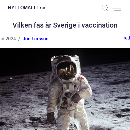
NYTTOMALLT.
se
Vilken fas är Sverige i vaccination
red
ari 2024
Jon Larsson