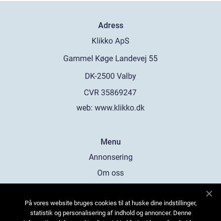
Adress
web:
www.klikko.dk
Menu
Annonsering
Om oss
Cookies
På vores website bruges cookies til at huske dine indstillinger,
Kontakta oss
statistik og personalisering af indhold og annoncer. Denne
Sitemap