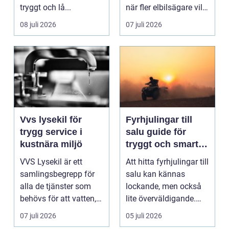
tryggt och lå...
när fler elbilsägare vill
ladda hemma på ett
08 juli 2026
07 juli 2026
säk...
Vvs lysekil för
Fyrhjulingar till
trygg service i
salu guide för
kustnära miljö
tryggt och smart
köp
VVS Lysekil är ett
Att hitta fyrhjulingar till
samlingsbegrepp för
salu kan kännas
alla de tjänster som
lockande, men också
behövs för att vatten,
lite överväldigande.
värme och avlopp ...
Utbudet är stor...
07 juli 2026
05 juli 2026