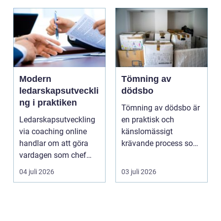
Modern
Tömning av
ledarskapsutveckli
dödsbo
ng i praktiken
Tömning av dödsbo är
Ledarskapsutveckling
en praktisk och
via coaching online
känslomässigt
handlar om att göra
krävande process som
vardagen som chef
många bara möter en
både mer h...
gång ell...
04 juli 2026
03 juli 2026