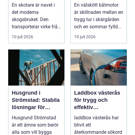
hållbarhet
du hand om din
En skotare är navet i
En välskött båtmotor
båtmotor på rätt
det moderna
är skillnaden mellan en
sätt
skogsbruket. Den
trygg tur i skärgården
transporterar virke från
och en sommar fylld
avverkningsplatsen till
av ofrivilli...
10 juli 2026
10 juli 2026
...
Husgrund i
Laddbox västerås
Strömstad: Stabila
för trygg och
lösningar för
effektiv
boende vid kusten
hemmaladdning
Husgrund Strömstad
laddbox västerås har
är ett ämne som berör
blivit ett
alla som vill bygga
återkommande sökord