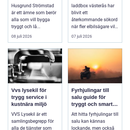
boende vid kusten
hemmaladdning
Husgrund Strömstad
laddbox västerås har
är ett ämne som berör
blivit ett
alla som vill bygga
återkommande sökord
tryggt och lå...
när fler elbilsägare vill
ladda hemma på ett
08 juli 2026
07 juli 2026
säk...
Vvs lysekil för
Fyrhjulingar till
trygg service i
salu guide för
kustnära miljö
tryggt och smart
köp
VVS Lysekil är ett
Att hitta fyrhjulingar till
samlingsbegrepp för
salu kan kännas
alla de tjänster som
lockande, men också