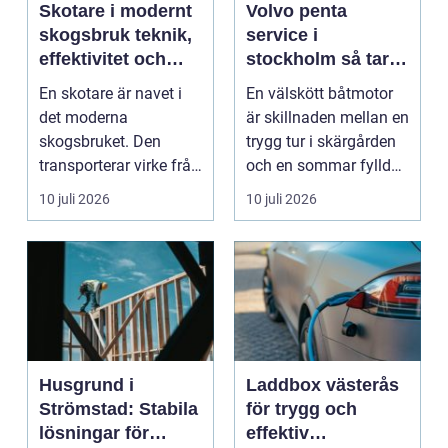
Skotare i modernt
Volvo penta
skogsbruk teknik,
service i
effektivitet och
stockholm så tar
hållbarhet
du hand om din
En skotare är navet i
En välskött båtmotor
båtmotor på rätt
det moderna
är skillnaden mellan en
sätt
skogsbruket. Den
trygg tur i skärgården
transporterar virke från
och en sommar fylld
avverkningsplatsen till
av ofrivilli...
10 juli 2026
10 juli 2026
...
Husgrund i
Laddbox västerås
Strömstad: Stabila
för trygg och
lösningar för
effektiv