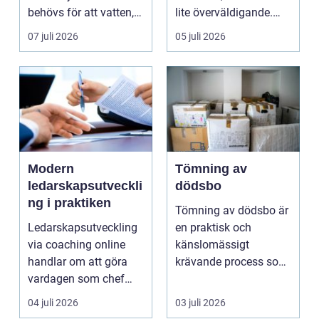
behövs för att vatten,
lite överväldigande.
värme och avlopp ...
Utbudet är stor...
07 juli 2026
05 juli 2026
Modern
Tömning av
ledarskapsutveckli
dödsbo
ng i praktiken
Tömning av dödsbo är
Ledarskapsutveckling
en praktisk och
via coaching online
känslomässigt
handlar om att göra
krävande process som
vardagen som chef
många bara möter en
både mer h...
gång ell...
04 juli 2026
03 juli 2026