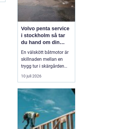
Volvo penta service
i stockholm så tar
du hand om din
båtmotor på rätt sätt
En välskött båtmotor är
skillnaden mellan en
trygg tur i skärgården
och en sommar fylld av
10 juli 2026
ofrivilliga stopp. Många
båtägare i
Stockholmsområdet
använder Volvo Penta,
just eftersom motorerna
är driftsäkra och
anpassade för nordiska
förhållanden. Men ...