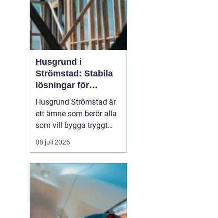
Husgrund i
Strömstad: Stabila
lösningar för
boende vid kusten
Husgrund Strömstad är
ett ämne som berör alla
som vill bygga tryggt
och långsiktigt nära
08 juli 2026
havet. Närheten till
saltvatten, hårda vindar
och bergig terräng ställer
höga krav på både p...