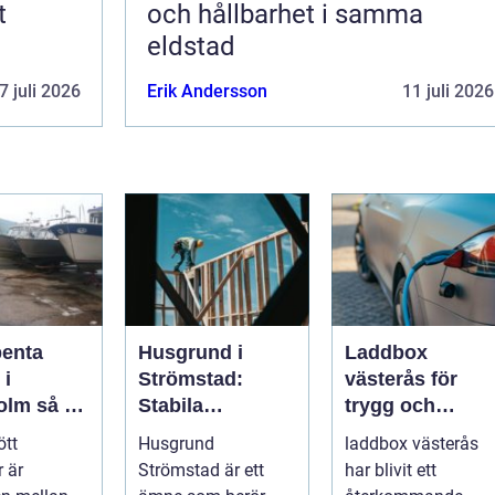
t
och hållbarhet i samma
eldstad
7 juli 2026
Erik Andersson
11 juli 2026
penta
Husgrund i
Laddbox
 i
Strömstad:
västerås för
så tar
Stabila
trygg och
d om din
lösningar för
effektiv
ött
Husgrund
laddbox västerås
r på rätt
boende vid
hemmaladdnin
 är
Strömstad är ett
har blivit ett
kusten