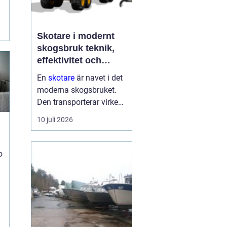
Skotare i modernt
t
skogsbruk teknik,
effektivitet och
hållbarhet
En
skotare
är navet i det
moderna skogsbruket.
Den transporterar virke
från avverkningsplatsen
10 juli 2026
till bilväg eller
timmerupplag, ofta i
svårtillgänglig terräng
o
och under tuffa
förhållanden. Rä...