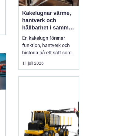
Kakelugnar värme,
hantverk och
hållbarhet i samma
eldstad
En kakelugn förenar
funktion, hantverk och
historia på ett sätt som
få andra
11 juli 2026
inredningsdetaljer gör.
Den ger en jämn och
behaglig värme, skapar
en tydlig samlingspunkt
i rummet och bidrar
samtidigt till lägre
energikostnader. I en tid
där många söker...
g