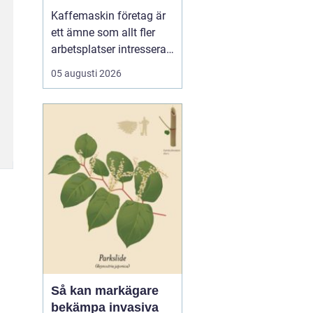
för kaffe på jobbet
Kaffemaskin företag är
ett ämne som allt fler
arbetsplatser intresserar
sig för när de vill höja
05 augusti 2026
trivsel och effektivitet på
kontoret. Kaffe har blivit
en naturlig del av
arbetsdagen, och många
medarbetare up...
Så kan markägare
bekämpa invasiva