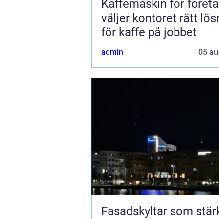
Kaffemaskin för företa
väljer kontoret rätt lös
för kaffe på jobbet
admin
05 au
Fasadskyltar som stär