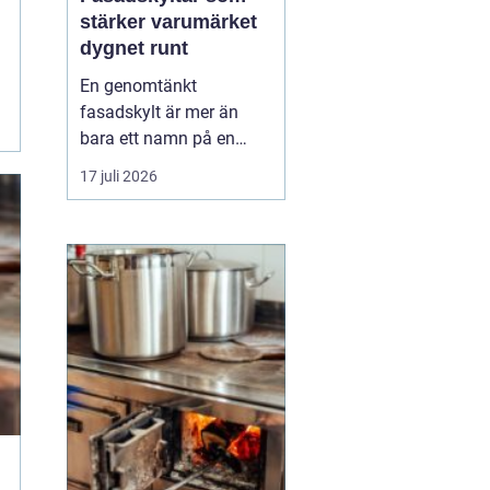
stärker varumärket
dygnet runt
En genomtänkt
fasadskylt är mer än
bara ett namn på en
vägg. Den fungerar som
17 juli 2026
företagets ansikte utåt,
leder kunder rätt och
signalerar kvalitet innan
någon ens har klivit
innanför dörren. F&o...