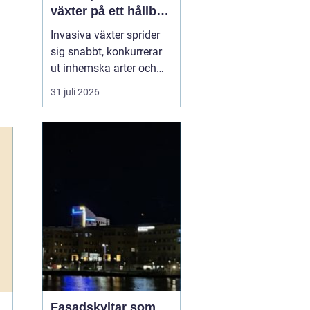
växter på ett hållbart
sätt
Invasiva växter sprider
sig snabbt, konkurrerar
ut inhemska arter och
kan på sikt förändra hela
31 juli 2026
ekosystem. De orsakar
också stora kostnader
för både privatpersoner,
företag och samhälle.
För markägare blir
frågan därför inte om
man ska agera, utan
hu...
Fasadskyltar som