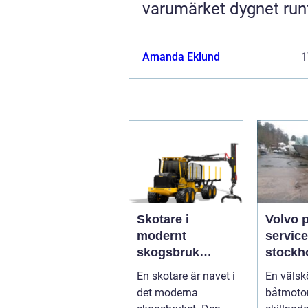
varumärket dygnet run
Amanda Eklund
1
Skotare i
Volvo 
modernt
service
skogsbruk
stockholm 
teknik,
du han
En skotare är navet i
En välsk
effektivitet och
båtmoto
det moderna
båtmotor
hållbarhet
sätt