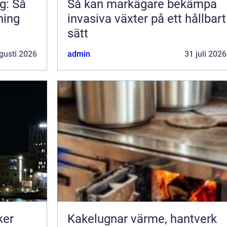
g: Så
Så kan markägare bekämpa
ning
invasiva växter på ett hållbart
sätt
gusti 2026
admin
31 juli 2026
ker
Kakelugnar värme, hantverk