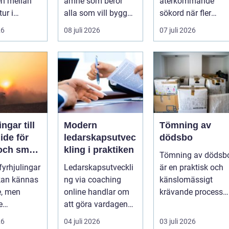
en mellan
ämne som berör
återkommande
tur i
alla som vill bygga
sökord när fler
en och en
tryggt och lå...
elbilsägare vill
26
08 juli 2026
07 juli 2026
ylld av
ladda hemma på et
säk...
ngar till
Modern
Tömning av
ledarskapsutvec
dödsbo
 och smart
kling i praktiken
Tömning av dödsb
 fyrhjulingar
Ledarskapsutveckli
är en praktisk och
 kan kännas
ng via coaching
känslomässigt
e, men
online handlar om
krävande process
e
att göra vardagen
som många bara
igande.
som chef både mer
möter en gång ell...
26
04 juli 2026
03 juli 2026
r stor...
h...