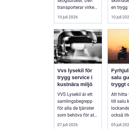
skogsbruket. Den
skillnad
transporterar virke
en trygg 
från
skärgård
10 juli 2026
10 juli 20
avverkningsplatsen
sommar f
till ...
ofrivilli...
Vvs lysekil för
Fyrhjuli
trygg service i
salu guide för
kustnära miljö
tryggt
köp
VVS Lysekil är ett
Att hitta
samlingsbegrepp
till salu
för alla de tjänster
lockand
som behövs för att
också lit
vatten, värme och
överväld
07 juli 2026
05 juli 20
avlopp ...
Utbudet ä