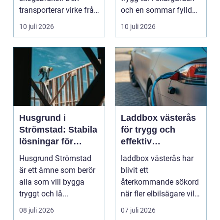
transporterar virke från
och en sommar fylld
avverkningsplatsen till
av ofrivilli...
10 juli 2026
10 juli 2026
...
Husgrund i
Laddbox västerås
Strömstad: Stabila
för trygg och
lösningar för
effektiv
boende vid kusten
hemmaladdning
Husgrund Strömstad
laddbox västerås har
är ett ämne som berör
blivit ett
alla som vill bygga
återkommande sökord
tryggt och lå...
när fler elbilsägare vill
ladda hemma på ett
08 juli 2026
07 juli 2026
säk...