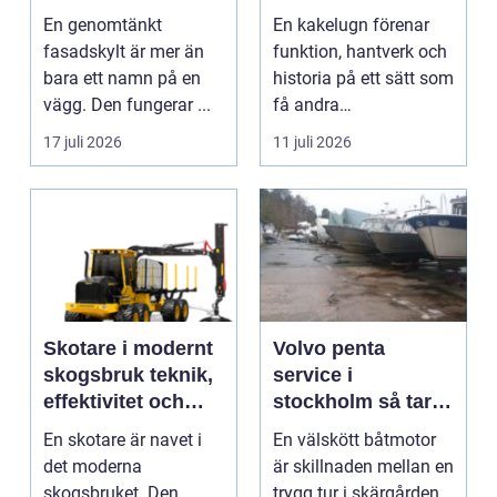
eldstad
En genomtänkt
En kakelugn förenar
fasadskylt är mer än
funktion, hantverk och
bara ett namn på en
historia på ett sätt som
vägg. Den fungerar ...
få andra
inredningsdetaljer
17 juli 2026
11 juli 2026
gör....
Skotare i modernt
Volvo penta
skogsbruk teknik,
service i
effektivitet och
stockholm så tar
hållbarhet
du hand om din
En skotare är navet i
En välskött båtmotor
båtmotor på rätt
det moderna
är skillnaden mellan en
sätt
skogsbruket. Den
trygg tur i skärgården