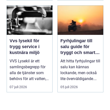
Vvs lysekil för
Fyrhjulingar till
trygg service i
salu guide för
kustnära miljö
tryggt och smart
köp
VVS Lysekil är ett
Att hitta fyrhjulingar till
samlingsbegrepp för
salu kan kännas
alla de tjänster som
lockande, men också
behövs för att vatten,
lite överväldigande.
värme och avlopp ...
Utbudet är stor...
07 juli 2026
05 juli 2026