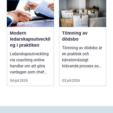
Modern
Tömning av
ledarskapsutveckli
dödsbo
ng i praktiken
Tömning av dödsbo är
Ledarskapsutveckling
en praktisk och
via coaching online
känslomässigt
handlar om att göra
krävande process som
vardagen som chef
många bara möter en
både mer h...
gång ell...
04 juli 2026
03 juli 2026