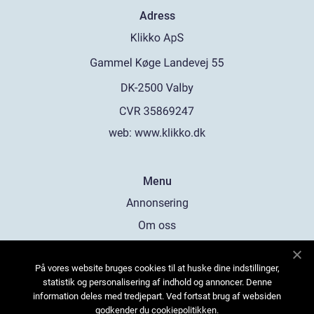
Adress
web:
www.klikko.dk
Menu
Annonsering
Om oss
Cookies
På vores website bruges cookies til at huske dine indstillinger,
Kontakta oss
statistik og personalisering af indhold og annoncer. Denne
Sitemap
information deles med tredjepart. Ved fortsat brug af websiden
godkender du cookiepolitikken.