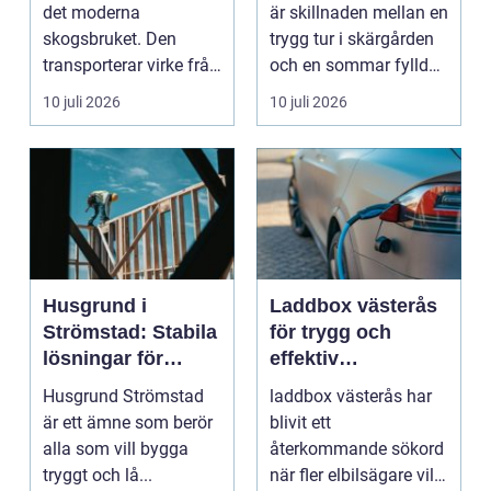
båtmotor på rätt
det moderna
är skillnaden mellan en
sätt
skogsbruket. Den
trygg tur i skärgården
transporterar virke från
och en sommar fylld
avverkningsplatsen till
av ofrivilli...
10 juli 2026
10 juli 2026
...
Husgrund i
Laddbox västerås
Strömstad: Stabila
för trygg och
lösningar för
effektiv
boende vid kusten
hemmaladdning
Husgrund Strömstad
laddbox västerås har
är ett ämne som berör
blivit ett
alla som vill bygga
återkommande sökord
tryggt och lå...
när fler elbilsägare vill