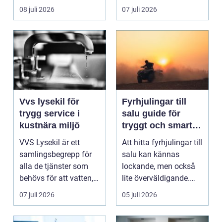
ladda hemma på ett
08 juli 2026
07 juli 2026
säk...
Vvs lysekil för
Fyrhjulingar till
trygg service i
salu guide för
kustnära miljö
tryggt och smart
köp
VVS Lysekil är ett
Att hitta fyrhjulingar till
samlingsbegrepp för
salu kan kännas
alla de tjänster som
lockande, men också
behövs för att vatten,
lite överväldigande.
värme och avlopp ...
Utbudet är stor...
07 juli 2026
05 juli 2026