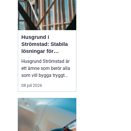
Husgrund i
Strömstad: Stabila
lösningar för
boende vid kusten
Husgrund Strömstad är
ett ämne som berör alla
som vill bygga tryggt
och långsiktigt nära
08 juli 2026
havet. Närheten till
saltvatten, hårda vindar
och bergig terräng ställer
höga krav på både p...