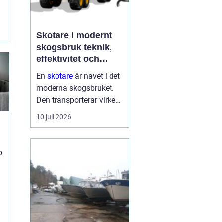
Skotare i modernt
t
skogsbruk teknik,
effektivitet och
hållbarhet
En
skotare
är navet i det
moderna skogsbruket.
Den transporterar virke
från avverkningsplatsen
10 juli 2026
till bilväg eller
timmerupplag, ofta i
svårtillgänglig terräng
o
och under tuffa
förhållanden. Rä...