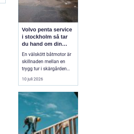
Volvo penta service
i stockholm så tar
du hand om din
båtmotor på rätt sätt
En välskött båtmotor är
skillnaden mellan en
trygg tur i skärgården
och en sommar fylld av
10 juli 2026
ofrivilliga stopp. Många
båtägare i
Stockholmsområdet
använder Volvo Penta,
just eftersom motorerna
är driftsäkra och
anpassade för nordiska
förhållanden. Men ...