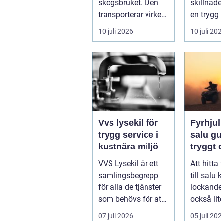
skogsbruket. Den
skillnad
transporterar virke
en trygg 
från
skärgård
10 juli 2026
10 juli 20
avverkningsplatsen
sommar f
till ...
ofrivilli...
Vvs lysekil för
Fyrhjuli
trygg service i
salu guide för
kustnära miljö
tryggt
köp
VVS Lysekil är ett
Att hitta
samlingsbegrepp
till salu
för alla de tjänster
lockand
som behövs för att
också lit
vatten, värme och
överväld
07 juli 2026
05 juli 20