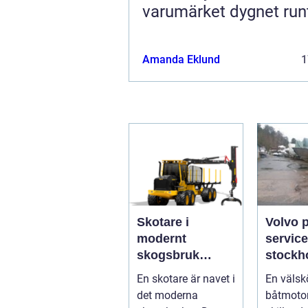
varumärket dygnet run
Amanda Eklund
1
Skotare i
Volvo 
modernt
service
skogsbruk
stockholm 
teknik,
du han
En skotare är navet i
En välsk
effektivitet och
båtmoto
det moderna
båtmotor
hållbarhet
sätt