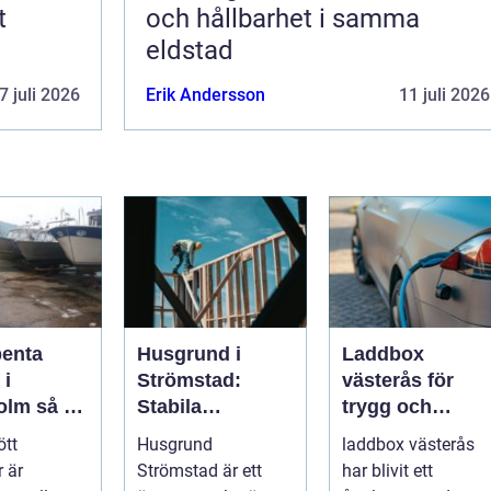
t
och hållbarhet i samma
eldstad
7 juli 2026
Erik Andersson
11 juli 2026
penta
Husgrund i
Laddbox
 i
Strömstad:
västerås för
så tar
Stabila
trygg och
d om din
lösningar för
effektiv
ött
Husgrund
laddbox västerås
r på rätt
boende vid
hemmaladdnin
 är
Strömstad är ett
har blivit ett
kusten