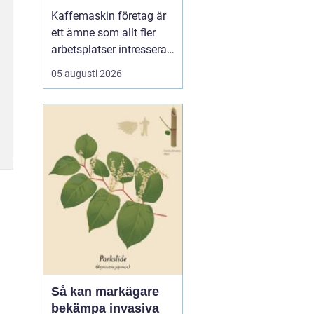
för kaffe på jobbet
Kaffemaskin företag är
ett ämne som allt fler
arbetsplatser intresserar
sig för när de vill höja
05 augusti 2026
trivsel och effektivitet på
kontoret. Kaffe har blivit
en naturlig del av
arbetsdagen, och många
medarbetare up...
Så kan markägare
bekämpa invasiva