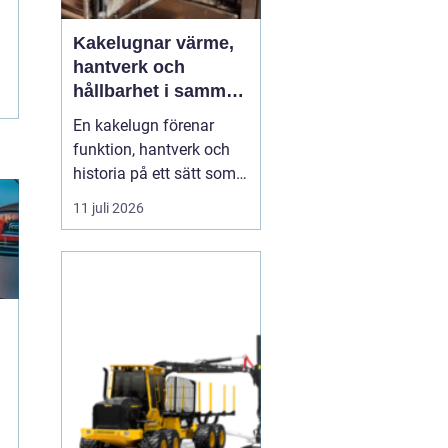
Kakelugnar värme,
hantverk och
hållbarhet i samma
eldstad
En kakelugn förenar
funktion, hantverk och
historia på ett sätt som
få andra
11 juli 2026
inredningsdetaljer gör.
Den ger en jämn och
behaglig värme, skapar
en tydlig samlingspunkt
i rummet och bidrar
samtidigt till lägre
energikostnader. I en tid
där många söker...
g