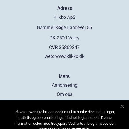
Adress
web:
www.klikko.dk
Menu
Annonsering
Om oss
Cookies
På vores website bruges cookies til at huske dine indstillinger,
Kontakta oss
statistik og personalisering af indhold og annoncer. Denne
Sitemap
information deles med tredjepart. Ved fortsat brug af websiden