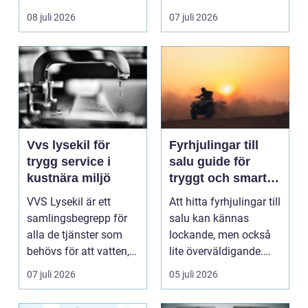
ladda hemma på ett
08 juli 2026
07 juli 2026
säk...
Vvs lysekil för
Fyrhjulingar till
trygg service i
salu guide för
kustnära miljö
tryggt och smart
köp
VVS Lysekil är ett
Att hitta fyrhjulingar till
samlingsbegrepp för
salu kan kännas
alla de tjänster som
lockande, men också
behövs för att vatten,
lite överväldigande.
värme och avlopp ...
Utbudet är stor...
07 juli 2026
05 juli 2026