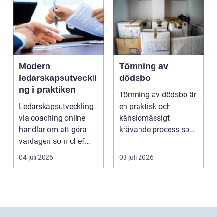
Modern
Tömning av
ledarskapsutveckli
dödsbo
ng i praktiken
Tömning av dödsbo är
Ledarskapsutveckling
en praktisk och
via coaching online
känslomässigt
handlar om att göra
krävande process som
vardagen som chef
många bara möter en
både mer h...
gång ell...
04 juli 2026
03 juli 2026