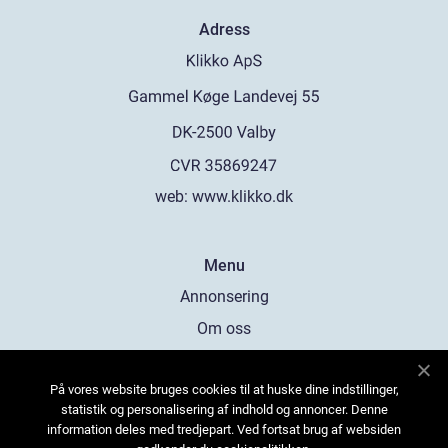
Adress
web:
www.klikko.dk
Menu
Annonsering
Om oss
Cookies
På vores website bruges cookies til at huske dine indstillinger,
Kontakta oss
statistik og personalisering af indhold og annoncer. Denne
Sitemap
information deles med tredjepart. Ved fortsat brug af websiden