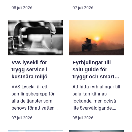
ladda hemma på ett
08 juli 2026
07 juli 2026
säk...
Vvs lysekil för
Fyrhjulingar till
trygg service i
salu guide för
kustnära miljö
tryggt och smart
köp
VVS Lysekil är ett
Att hitta fyrhjulingar till
samlingsbegrepp för
salu kan kännas
alla de tjänster som
lockande, men också
behövs för att vatten,
lite överväldigande.
värme och avlopp ...
Utbudet är stor...
07 juli 2026
05 juli 2026