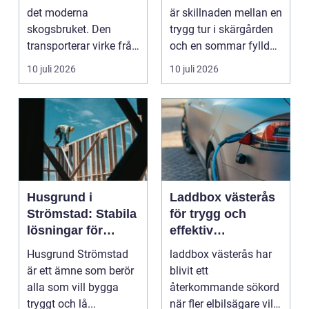
båtmotor på rätt
det moderna
är skillnaden mellan en
sätt
skogsbruket. Den
trygg tur i skärgården
transporterar virke från
och en sommar fylld
avverkningsplatsen till
av ofrivilli...
10 juli 2026
10 juli 2026
...
Husgrund i
Laddbox västerås
Strömstad: Stabila
för trygg och
lösningar för
effektiv
boende vid kusten
hemmaladdning
Husgrund Strömstad
laddbox västerås har
är ett ämne som berör
blivit ett
alla som vill bygga
återkommande sökord
tryggt och lå...
när fler elbilsägare vill