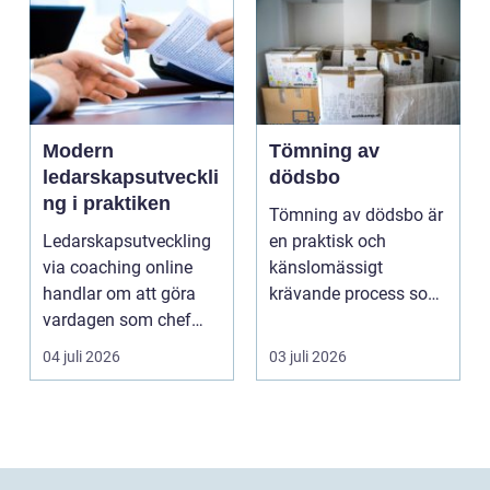
Modern
Tömning av
ledarskapsutveckli
dödsbo
ng i praktiken
Tömning av dödsbo är
Ledarskapsutveckling
en praktisk och
via coaching online
känslomässigt
handlar om att göra
krävande process som
vardagen som chef
många bara möter en
både mer h...
gång ell...
04 juli 2026
03 juli 2026