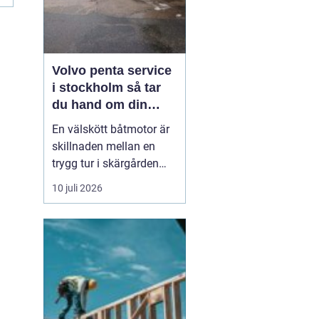
Volvo penta service
i stockholm så tar
du hand om din
båtmotor på rätt sätt
En välskött båtmotor är
skillnaden mellan en
trygg tur i skärgården
och en sommar fylld av
10 juli 2026
ofrivilliga stopp. Många
båtägare i
Stockholmsområdet
använder Volvo Penta,
just eftersom motorerna
är driftsäkra och
anpassade för nordiska
förhållanden. Men ...