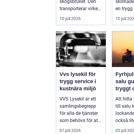
skogsbruket. Den
skillnad
transporterar virke
en trygg 
från
skärgård
10 juli 2026
10 juli 20
avverkningsplatsen
sommar f
till ...
ofrivilli...
Vvs lysekil för
Fyrhjuli
trygg service i
salu guide för
kustnära miljö
tryggt
köp
VVS Lysekil är ett
Att hitta
samlingsbegrepp
till salu
för alla de tjänster
lockand
som behövs för att
också lit
vatten, värme och
överväld
07 juli 2026
05 juli 20