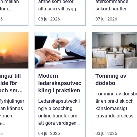
en mellan
ämne som berör
återkommande
tur i
alla som vill bygga
sökord när fler
en och en
tryggt och lå...
elbilsägare vill
26
08 juli 2026
07 juli 2026
ylld av
ladda hemma på et
säk...
ngar till
Modern
Tömning av
ledarskapsutvec
dödsbo
 och smart
kling i praktiken
Tömning av dödsb
 fyrhjulingar
Ledarskapsutveckli
är en praktisk och
 kan kännas
ng via coaching
känslomässigt
e, men
online handlar om
krävande process
e
att göra vardagen
som många bara
igande.
som chef både mer
möter en gång ell...
26
04 juli 2026
03 juli 2026