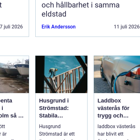
t
och hållbarhet i samma
eldstad
7 juli 2026
Erik Andersson
11 juli 2026
penta
Husgrund i
Laddbox
 i
Strömstad:
västerås för
så tar
Stabila
trygg och
d om din
lösningar för
effektiv
ött
Husgrund
laddbox västerås
r på rätt
boende vid
hemmaladdnin
 är
Strömstad är ett
har blivit ett
kusten