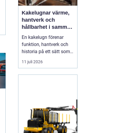
Kakelugnar värme,
hantverk och
hållbarhet i samma
eldstad
En kakelugn förenar
funktion, hantverk och
historia på ett sätt som
få andra
11 juli 2026
inredningsdetaljer gör.
Den ger en jämn och
behaglig värme, skapar
en tydlig samlingspunkt
i rummet och bidrar
samtidigt till lägre
energikostnader. I en tid
där många söker...
g