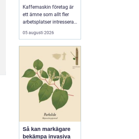
för kaffe på jobbet
Kaffemaskin företag är
ett ämne som allt fler
arbetsplatser intresserar
sig för när de vill höja
05 augusti 2026
trivsel och effektivitet på
kontoret. Kaffe har blivit
en naturlig del av
arbetsdagen, och många
medarbetare up...
Så kan markägare
bekämpa invasiva