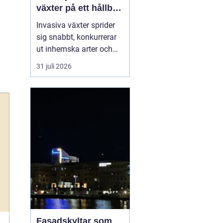
växter på ett hållbart
sätt
Invasiva växter sprider
sig snabbt, konkurrerar
ut inhemska arter och
kan på sikt förändra hela
31 juli 2026
ekosystem. De orsakar
också stora kostnader
för både privatpersoner,
företag och samhälle.
För markägare blir
frågan därför inte om
man ska agera, utan
hu...
Fasadskyltar som