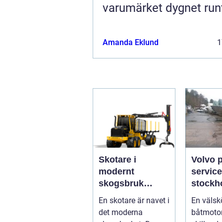
varumärket dygnet run
Amanda Eklund
1
Skotare i
Volvo 
modernt
service
skogsbruk
stockholm 
teknik,
du han
En skotare är navet i
En välsk
effektivitet och
båtmoto
det moderna
båtmotor
hållbarhet
sätt