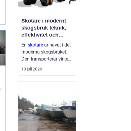
Skotare i modernt
t
skogsbruk teknik,
effektivitet och
hållbarhet
En
skotare
är navet i det
moderna skogsbruket.
Den transporterar virke
från avverkningsplatsen
10 juli 2026
till bilväg eller
timmerupplag, ofta i
svårtillgänglig terräng
o
och under tuffa
förhållanden. Rä...