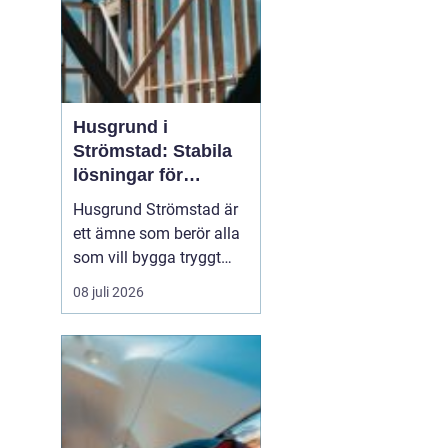
Husgrund i
Strömstad: Stabila
lösningar för
boende vid kusten
Husgrund Strömstad är
ett ämne som berör alla
som vill bygga tryggt
och långsiktigt nära
08 juli 2026
havet. Närheten till
saltvatten, hårda vindar
och bergig terräng ställer
höga krav på både p...