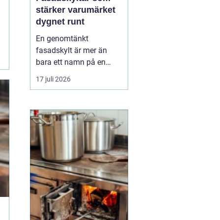
stärker varumärket
dygnet runt
En genomtänkt
fasadskylt är mer än
bara ett namn på en
vägg. Den fungerar som
17 juli 2026
företagets ansikte utåt,
leder kunder rätt och
signalerar kvalitet innan
någon ens har klivit
innanför dörren. F&o...