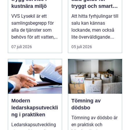
kustnära miljö
tryggt och smart
köp
VVS Lysekil är ett
Att hitta fyrhjulingar till
samlingsbegrepp för
salu kan kännas
alla de tjänster som
lockande, men också
behövs för att vatten,
lite överväldigande.
värme och avlopp ...
Utbudet är stor...
07 juli 2026
05 juli 2026
Modern
Tömning av
ledarskapsutveckli
dödsbo
ng i praktiken
Tömning av dödsbo är
Ledarskapsutveckling
en praktisk och