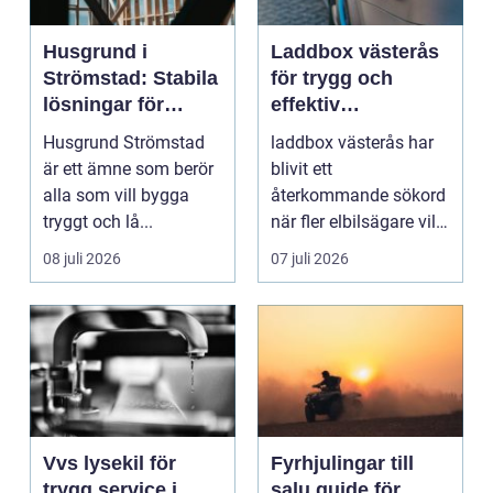
Husgrund i
Laddbox västerås
Strömstad: Stabila
för trygg och
lösningar för
effektiv
boende vid kusten
hemmaladdning
Husgrund Strömstad
laddbox västerås har
är ett ämne som berör
blivit ett
alla som vill bygga
återkommande sökord
tryggt och lå...
när fler elbilsägare vill
ladda hemma på ett
08 juli 2026
07 juli 2026
säk...
Vvs lysekil för
Fyrhjulingar till
trygg service i
salu guide för