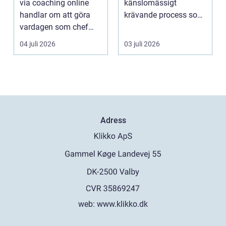
via coaching online
känslomässigt
handlar om att göra
krävande process som
vardagen som chef
många bara möter en
både mer h...
gång ell...
04 juli 2026
03 juli 2026
Adress
web:
www.klikko.dk