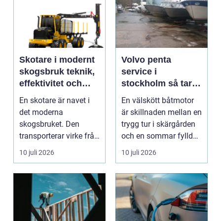
Skotare i modernt
Volvo penta
skogsbruk teknik,
service i
effektivitet och
stockholm så tar
hållbarhet
du hand om din
En skotare är navet i
En välskött båtmotor
båtmotor på rätt
det moderna
är skillnaden mellan en
sätt
skogsbruket. Den
trygg tur i skärgården
transporterar virke från
och en sommar fylld
avverkningsplatsen till
av ofrivilli...
10 juli 2026
10 juli 2026
...