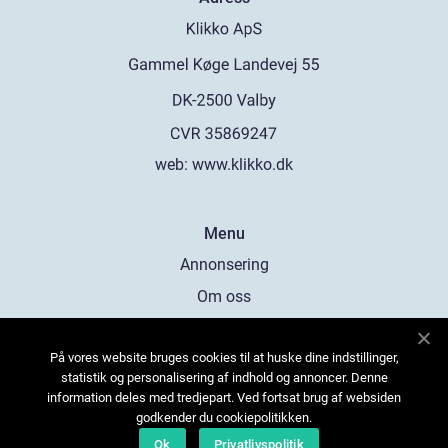
web:
www.klikko.dk
Menu
Annonsering
Om oss
Cookies
På vores website bruges cookies til at huske dine indstillinger,
Kontakta oss
statistik og personalisering af indhold og annoncer. Denne
Sitemap
information deles med tredjepart. Ved fortsat brug af websiden
godkender du cookiepolitikken.
Ok
Privatlivspolitik