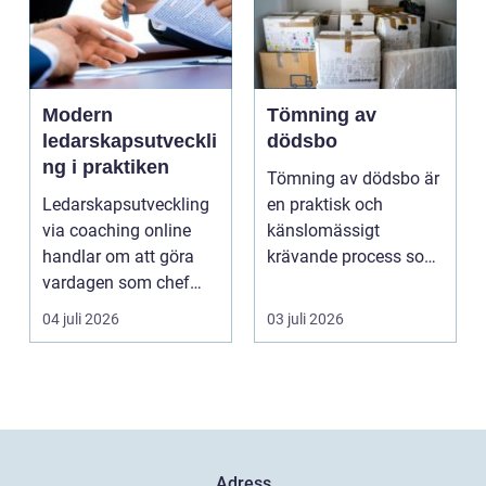
Modern
Tömning av
ledarskapsutveckli
dödsbo
ng i praktiken
Tömning av dödsbo är
Ledarskapsutveckling
en praktisk och
via coaching online
känslomässigt
handlar om att göra
krävande process som
vardagen som chef
många bara möter en
både mer h...
gång ell...
04 juli 2026
03 juli 2026
Adress