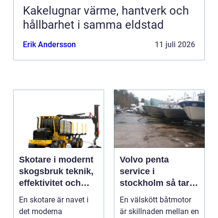
Kakelugnar värme, hantverk och
hållbarhet i samma eldstad
Erik Andersson
11 juli 2026
Skotare i modernt
Volvo penta
skogsbruk teknik,
service i
effektivitet och
stockholm så tar
hållbarhet
du hand om din
En skotare är navet i
En välskött båtmotor
båtmotor på rätt
det moderna
är skillnaden mellan en