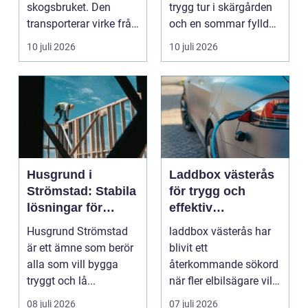
sätt
skogsbruket. Den
trygg tur i skärgården
transporterar virke från
och en sommar fylld
avverkningsplatsen till
av ofrivilli...
10 juli 2026
10 juli 2026
...
Husgrund i
Laddbox västerås
Strömstad: Stabila
för trygg och
lösningar för
effektiv
boende vid kusten
hemmaladdning
Husgrund Strömstad
laddbox västerås har
är ett ämne som berör
blivit ett
alla som vill bygga
återkommande sökord
tryggt och lå...
när fler elbilsägare vill
ladda hemma på ett
08 juli 2026
07 juli 2026