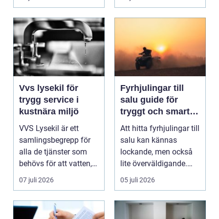
säk...
Vvs lysekil för
Fyrhjulingar till
trygg service i
salu guide för
kustnära miljö
tryggt och smart
köp
VVS Lysekil är ett
Att hitta fyrhjulingar till
samlingsbegrepp för
salu kan kännas
alla de tjänster som
lockande, men också
behövs för att vatten,
lite överväldigande.
värme och avlopp ...
Utbudet är stor...
07 juli 2026
05 juli 2026