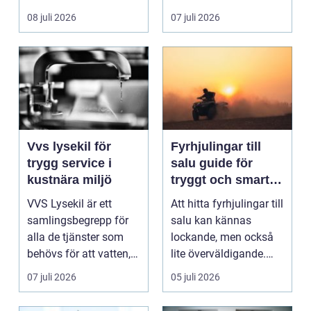
ladda hemma på ett
08 juli 2026
07 juli 2026
säk...
Vvs lysekil för
Fyrhjulingar till
trygg service i
salu guide för
kustnära miljö
tryggt och smart
köp
VVS Lysekil är ett
Att hitta fyrhjulingar till
samlingsbegrepp för
salu kan kännas
alla de tjänster som
lockande, men också
behövs för att vatten,
lite överväldigande.
värme och avlopp ...
Utbudet är stor...
07 juli 2026
05 juli 2026