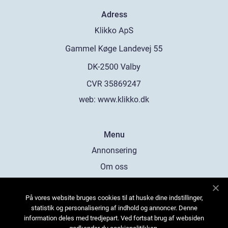
Adress
web:
www.klikko.dk
Menu
Annonsering
Om oss
Cookies
På vores website bruges cookies til at huske dine indstillinger,
Kontakta oss
statistik og personalisering af indhold og annoncer. Denne
Sitemap
information deles med tredjepart. Ved fortsat brug af websiden