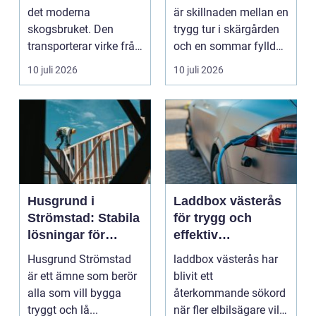
båtmotor på rätt
det moderna
är skillnaden mellan en
sätt
skogsbruket. Den
trygg tur i skärgården
transporterar virke från
och en sommar fylld
avverkningsplatsen till
av ofrivilli...
10 juli 2026
10 juli 2026
...
Husgrund i
Laddbox västerås
Strömstad: Stabila
för trygg och
lösningar för
effektiv
boende vid kusten
hemmaladdning
Husgrund Strömstad
laddbox västerås har
är ett ämne som berör
blivit ett
alla som vill bygga
återkommande sökord
tryggt och lå...
när fler elbilsägare vill