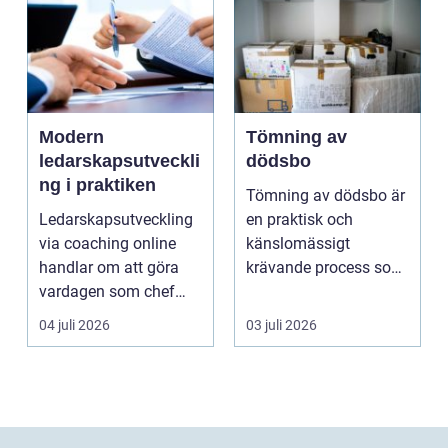
Modern
Tömning av
ledarskapsutveckli
dödsbo
ng i praktiken
Tömning av dödsbo är
Ledarskapsutveckling
en praktisk och
via coaching online
känslomässigt
handlar om att göra
krävande process som
vardagen som chef
många bara möter en
både mer h...
gång ell...
04 juli 2026
03 juli 2026