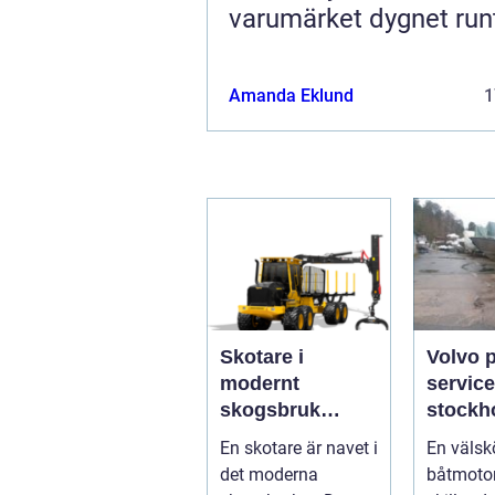
varumärket dygnet run
Amanda Eklund
1
Skotare i
Volvo 
modernt
service
skogsbruk
stockholm 
teknik,
du han
En skotare är navet i
En välsk
effektivitet och
båtmoto
det moderna
båtmotor
hållbarhet
sätt