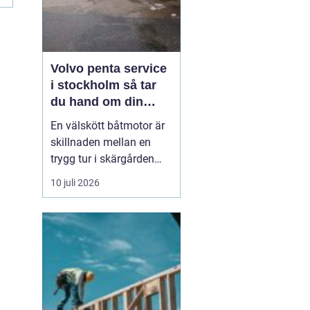
Volvo penta service
i stockholm så tar
du hand om din
båtmotor på rätt sätt
En välskött båtmotor är
skillnaden mellan en
trygg tur i skärgården
och en sommar fylld av
10 juli 2026
ofrivilliga stopp. Många
båtägare i
Stockholmsområdet
använder Volvo Penta,
just eftersom motorerna
är driftsäkra och
anpassade för nordiska
förhållanden. Men ...