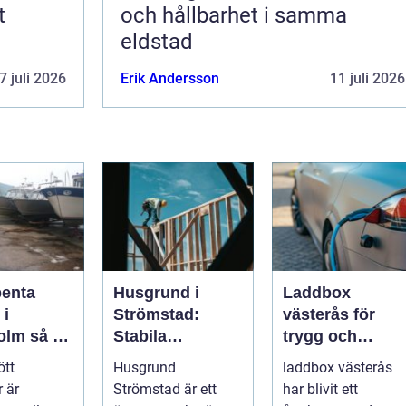
t
och hållbarhet i samma
eldstad
7 juli 2026
Erik Andersson
11 juli 2026
penta
Husgrund i
Laddbox
 i
Strömstad:
västerås för
så tar
Stabila
trygg och
d om din
lösningar för
effektiv
ött
Husgrund
laddbox västerås
r på rätt
boende vid
hemmaladdnin
 är
Strömstad är ett
har blivit ett
kusten