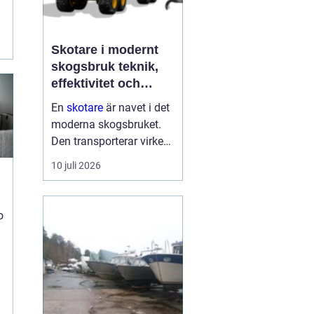
Skotare i modernt
t
skogsbruk teknik,
effektivitet och
hållbarhet
En
skotare
är navet i det
moderna skogsbruket.
Den transporterar virke
från avverkningsplatsen
10 juli 2026
till bilväg eller
timmerupplag, ofta i
svårtillgänglig terräng
o
och under tuffa
förhållanden. Rä...