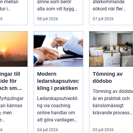
en mellan
ämne som berör
återkommande
tur i
alla som vill bygga
sökord när fler
en och en
tryggt och lå...
elbilsägare vill
26
08 juli 2026
07 juli 2026
ylld av
ladda hemma på et
säk...
ngar till
Modern
Tömning av
ledarskapsutvec
dödsbo
 och smart
kling i praktiken
Tömning av dödsb
 fyrhjulingar
Ledarskapsutveckli
är en praktisk och
 kan kännas
ng via coaching
känslomässigt
e, men
online handlar om
krävande process
e
att göra vardagen
som många bara
igande.
som chef både mer
möter en gång ell...
26
04 juli 2026
03 juli 2026