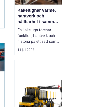
Kakelugnar värme,
hantverk och
hållbarhet i samma
eldstad
En kakelugn förenar
funktion, hantverk och
historia på ett sätt som
få andra
11 juli 2026
inredningsdetaljer gör.
Den ger en jämn och
behaglig värme, skapar
en tydlig samlingspunkt
i rummet och bidrar
samtidigt till lägre
energikostnader. I en tid
där många söker...
g