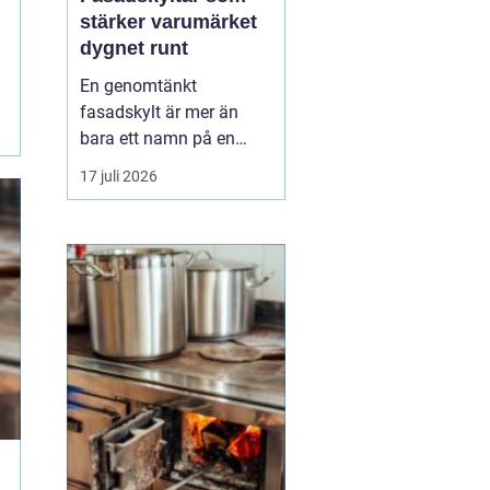
stärker varumärket
dygnet runt
En genomtänkt
fasadskylt är mer än
bara ett namn på en
vägg. Den fungerar som
17 juli 2026
företagets ansikte utåt,
leder kunder rätt och
signalerar kvalitet innan
någon ens har klivit
innanför dörren. F&o...