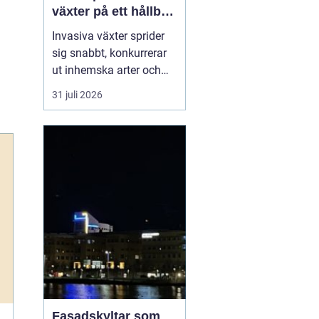
växter på ett hållbart
sätt
Invasiva växter sprider
sig snabbt, konkurrerar
ut inhemska arter och
kan på sikt förändra hela
31 juli 2026
ekosystem. De orsakar
också stora kostnader
för både privatpersoner,
företag och samhälle.
För markägare blir
frågan därför inte om
man ska agera, utan
hu...
Fasadskyltar som