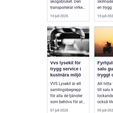
skogsbruket. Den
skillnad
transporterar virke
en trygg 
från
skärgård
10 juli 2026
10 juli 20
avverkningsplatsen
sommar f
till ...
ofrivilli...
Vvs lysekil för
Fyrhjuli
trygg service i
salu guide för
kustnära miljö
tryggt
köp
VVS Lysekil är ett
Att hitta
samlingsbegrepp
till salu
för alla de tjänster
lockand
som behövs för att
också lit
vatten, värme och
överväld
07 juli 2026
05 juli 20