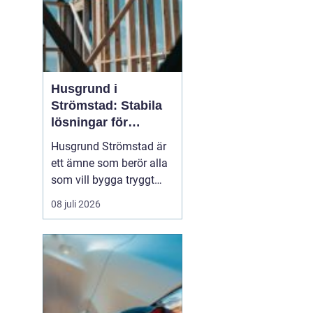
Husgrund i
Strömstad: Stabila
lösningar för
boende vid kusten
Husgrund Strömstad är
ett ämne som berör alla
som vill bygga tryggt
och långsiktigt nära
08 juli 2026
havet. Närheten till
saltvatten, hårda vindar
och bergig terräng ställer
höga krav på både p...