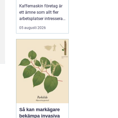
för kaffe på jobbet
Kaffemaskin företag är
ett ämne som allt fler
arbetsplatser intresserar
sig för när de vill höja
05 augusti 2026
trivsel och effektivitet på
kontoret. Kaffe har blivit
en naturlig del av
arbetsdagen, och många
medarbetare up...
Så kan markägare
bekämpa invasiva