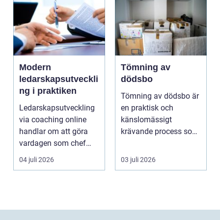
Modern
Tömning av
ledarskapsutveckli
dödsbo
ng i praktiken
Tömning av dödsbo är
Ledarskapsutveckling
en praktisk och
via coaching online
känslomässigt
handlar om att göra
krävande process som
vardagen som chef
många bara möter en
både mer h...
gång ell...
04 juli 2026
03 juli 2026