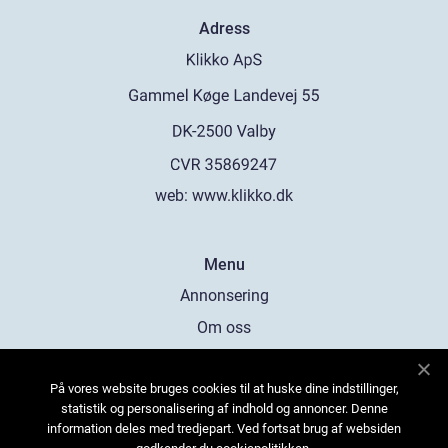
Adress
web:
www.klikko.dk
Menu
Annonsering
Om oss
Cookies
På vores website bruges cookies til at huske dine indstillinger,
Kontakta oss
statistik og personalisering af indhold og annoncer. Denne
Sitemap
information deles med tredjepart. Ved fortsat brug af websiden