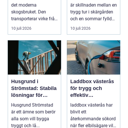
båtmotor på rätt
det moderna
är skillnaden mellan en
sätt
skogsbruket. Den
trygg tur i skärgården
transporterar virke från
och en sommar fylld
avverkningsplatsen till
av ofrivilli...
10 juli 2026
10 juli 2026
...
Husgrund i
Laddbox västerås
Strömstad: Stabila
för trygg och
lösningar för
effektiv
boende vid kusten
hemmaladdning
Husgrund Strömstad
laddbox västerås har
är ett ämne som berör
blivit ett
alla som vill bygga
återkommande sökord
tryggt och lå...
när fler elbilsägare vill