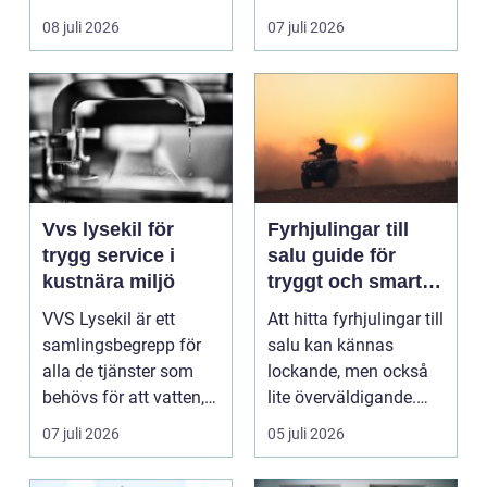
ladda hemma på ett
08 juli 2026
07 juli 2026
säk...
Vvs lysekil för
Fyrhjulingar till
trygg service i
salu guide för
kustnära miljö
tryggt och smart
köp
VVS Lysekil är ett
Att hitta fyrhjulingar till
samlingsbegrepp för
salu kan kännas
alla de tjänster som
lockande, men också
behövs för att vatten,
lite överväldigande.
värme och avlopp ...
Utbudet är stor...
07 juli 2026
05 juli 2026