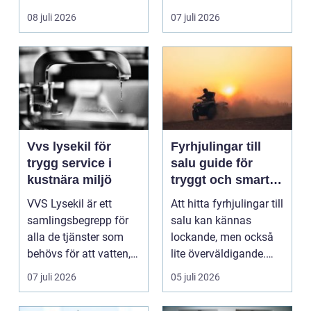
ladda hemma på ett
08 juli 2026
07 juli 2026
säk...
Vvs lysekil för
Fyrhjulingar till
trygg service i
salu guide för
kustnära miljö
tryggt och smart
köp
VVS Lysekil är ett
Att hitta fyrhjulingar till
samlingsbegrepp för
salu kan kännas
alla de tjänster som
lockande, men också
behövs för att vatten,
lite överväldigande.
värme och avlopp ...
Utbudet är stor...
07 juli 2026
05 juli 2026