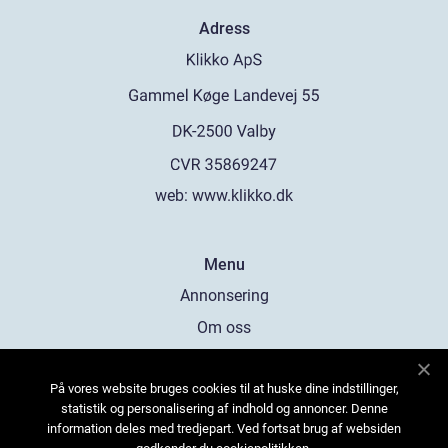
Adress
web:
www.klikko.dk
Menu
Annonsering
Om oss
Cookies
På vores website bruges cookies til at huske dine indstillinger,
Kontakta oss
statistik og personalisering af indhold og annoncer. Denne
Sitemap
information deles med tredjepart. Ved fortsat brug af websiden