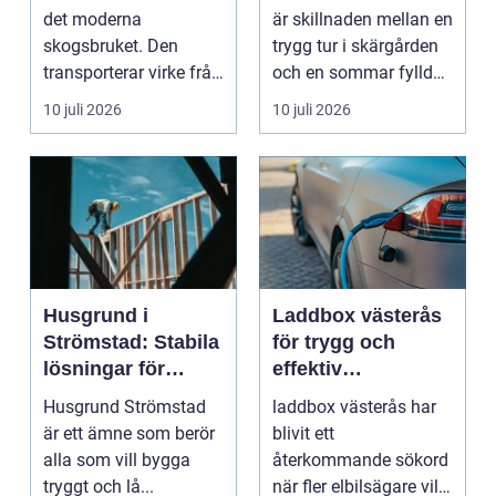
båtmotor på rätt
det moderna
är skillnaden mellan en
sätt
skogsbruket. Den
trygg tur i skärgården
transporterar virke från
och en sommar fylld
avverkningsplatsen till
av ofrivilli...
10 juli 2026
10 juli 2026
...
Husgrund i
Laddbox västerås
Strömstad: Stabila
för trygg och
lösningar för
effektiv
boende vid kusten
hemmaladdning
Husgrund Strömstad
laddbox västerås har
är ett ämne som berör
blivit ett
alla som vill bygga
återkommande sökord
tryggt och lå...
när fler elbilsägare vill