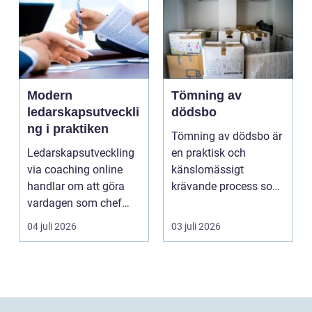
Modern
Tömning av
ledarskapsutveckli
dödsbo
ng i praktiken
Tömning av dödsbo är
Ledarskapsutveckling
en praktisk och
via coaching online
känslomässigt
handlar om att göra
krävande process som
vardagen som chef
många bara möter en
både mer h...
gång ell...
04 juli 2026
03 juli 2026