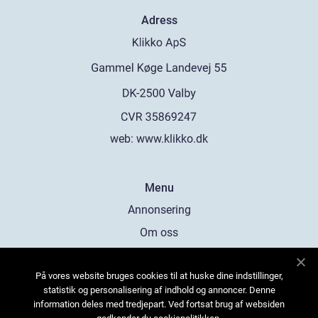
Adress
web:
www.klikko.dk
Menu
Annonsering
Om oss
Cookies
På vores website bruges cookies til at huske dine indstillinger,
Kontakta oss
statistik og personalisering af indhold og annoncer. Denne
Sitemap
information deles med tredjepart. Ved fortsat brug af websiden