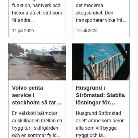
funktion, hantverk och
det moderna
historia på ett sätt som
skogsbruket. Den
få andra
transporterar virke från
inredningsdetaljer
avverkningsplatsen till
11 juli 2026
10 juli 2026
gör....
...
Volvo penta
Husgrund i
service i
Strömstad: Stabila
stockholm så tar
lösningar för
du hand om din
boende vid kusten
En välskött båtmotor
Husgrund Strömstad
båtmotor på rätt
är skillnaden mellan en
är ett ämne som berör
sätt
trygg tur i skärgården
alla som vill bygga
och en sommar fylld
tryggt och lå...