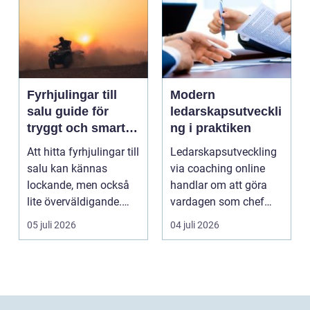
Fyrhjulingar till
Modern
salu guide för
ledarskapsutveckli
tryggt och smart
ng i praktiken
köp
Att hitta fyrhjulingar till
Ledarskapsutveckling
salu kan kännas
via coaching online
lockande, men också
handlar om att göra
lite överväldigande.
vardagen som chef
Utbudet är stor...
både mer h...
05 juli 2026
04 juli 2026