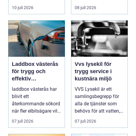
av ofrivilli...
10 juli 2026
08 juli 2026
Laddbox västerås
Vvs lysekil för
för trygg och
trygg service i
effektiv
kustnära miljö
hemmaladdning
laddbox västerås har
VVS Lysekil är ett
blivit ett
samlingsbegrepp för
återkommande sökord
alla de tjänster som
när fler elbilsägare vill
behövs för att vatten,
ladda hemma på ett
värme och avlopp ...
07 juli 2026
07 juli 2026
säk...