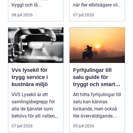
tryggt och lå...
när fler elbilsägare vill
ladda hemma på ett
08 juli 2026
07 juli 2026
säk...
Vvs lysekil för
Fyrhjulingar till
trygg service i
salu guide för
kustnära miljö
tryggt och smart
köp
VVS Lysekil är ett
Att hitta fyrhjulingar till
samlingsbegrepp för
salu kan kännas
alla de tjänster som
lockande, men också
behövs för att vatten,
lite överväldigande.
värme och avlopp ...
Utbudet är stor...
07 juli 2026
05 juli 2026