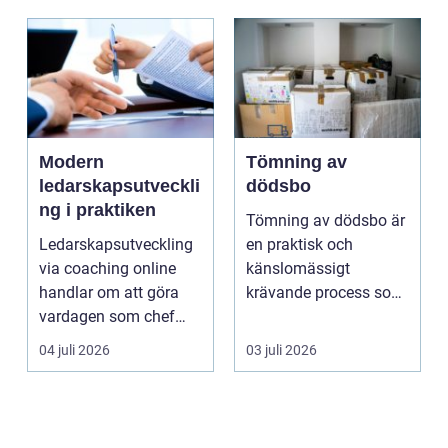
Modern
Tömning av
ledarskapsutveckli
dödsbo
ng i praktiken
Tömning av dödsbo är
Ledarskapsutveckling
en praktisk och
via coaching online
känslomässigt
handlar om att göra
krävande process som
vardagen som chef
många bara möter en
både mer h...
gång ell...
04 juli 2026
03 juli 2026