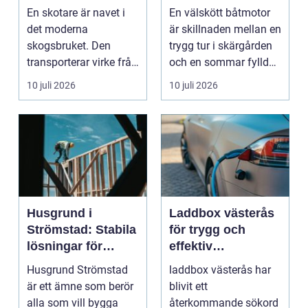
hållbarhet
du hand om din
En skotare är navet i
En välskött båtmotor
båtmotor på rätt
det moderna
är skillnaden mellan en
sätt
skogsbruket. Den
trygg tur i skärgården
transporterar virke från
och en sommar fylld
avverkningsplatsen till
av ofrivilli...
10 juli 2026
10 juli 2026
...
Husgrund i
Laddbox västerås
Strömstad: Stabila
för trygg och
lösningar för
effektiv
boende vid kusten
hemmaladdning
Husgrund Strömstad
laddbox västerås har
är ett ämne som berör
blivit ett
alla som vill bygga
återkommande sökord