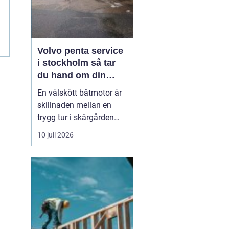
Volvo penta service
i stockholm så tar
du hand om din
båtmotor på rätt sätt
En välskött båtmotor är
skillnaden mellan en
trygg tur i skärgården
och en sommar fylld av
10 juli 2026
ofrivilliga stopp. Många
båtägare i
Stockholmsområdet
använder Volvo Penta,
just eftersom motorerna
är driftsäkra och
anpassade för nordiska
förhållanden. Men ...