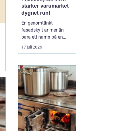
stärker varumärket
dygnet runt
En genomtänkt
fasadskylt är mer än
bara ett namn på en
vägg. Den fungerar som
17 juli 2026
företagets ansikte utåt,
leder kunder rätt och
signalerar kvalitet innan
någon ens har klivit
innanför dörren. F&o...