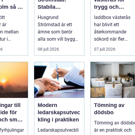
så tar
Stabila
trygg och
d om din
lösningar för
effektiv
ött
Husgrund
laddbox västerås
r på rätt
boende vid
hemmaladdnin
 är
Strömstad är ett
har blivit ett
kusten
en mellan
ämne som berör
återkommande
tur i
alla som vill bygga
sökord när fler
en och en
tryggt och lå...
elbilsägare vill
26
08 juli 2026
07 juli 2026
ylld av
ladda hemma på et
säk...
ngar till
Modern
Tömning av
ledarskapsutvec
dödsbo
 och smart
kling i praktiken
Tömning av dödsb
 fyrhjulingar
Ledarskapsutveckli
är en praktisk och