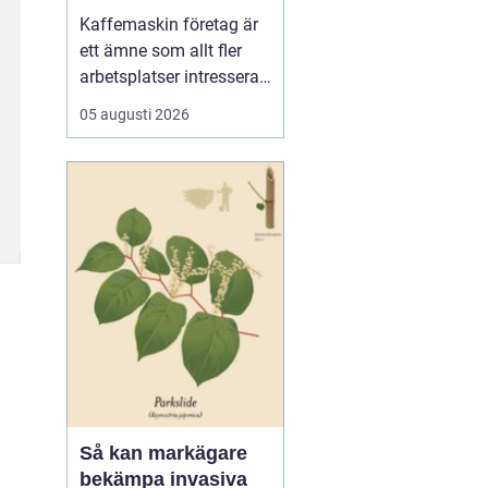
för kaffe på jobbet
Kaffemaskin företag är
ett ämne som allt fler
arbetsplatser intresserar
sig för när de vill höja
05 augusti 2026
trivsel och effektivitet på
kontoret. Kaffe har blivit
en naturlig del av
arbetsdagen, och många
medarbetare up...
Så kan markägare
bekämpa invasiva