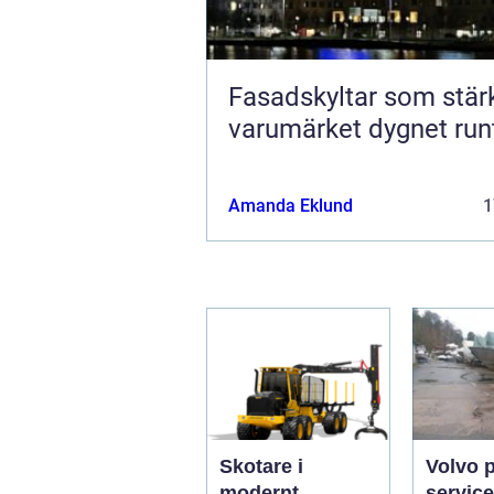
Fasadskyltar som stär
varumärket dygnet run
Amanda Eklund
1
Skotare i
Volvo 
modernt
service