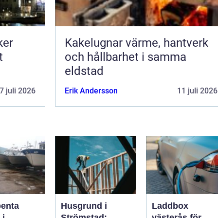
ker
Kakelugnar värme, hantverk
t
och hållbarhet i samma
eldstad
7 juli 2026
Erik Andersson
11 juli 2026
penta
Husgrund i
Laddbox
 i
Strömstad:
västerås för