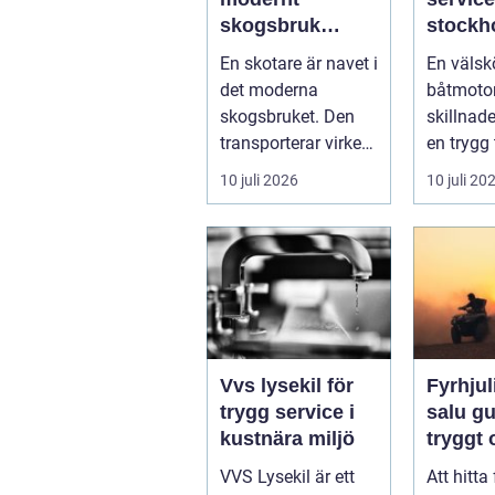
skogsbruk
stockholm 
teknik,
du han
En skotare är navet i
En välsk
effektivitet och
båtmoto
det moderna
båtmotor
hållbarhet
sätt
skogsbruket. Den
skillnad
transporterar virke
en trygg 
från
skärgård
10 juli 2026
10 juli 20
avverkningsplatsen
sommar f
till ...
ofrivilli...
Vvs lysekil för
Fyrhjuli
trygg service i
salu guide för
kustnära miljö
tryggt
köp
VVS Lysekil är ett
Att hitta