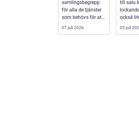
samlingsbegrepp
till salu
för alla de tjänster
lockand
som behövs för att
också lit
vatten, värme och
överväld
07 juli 2026
05 juli 20
avlopp ...
Utbudet ä