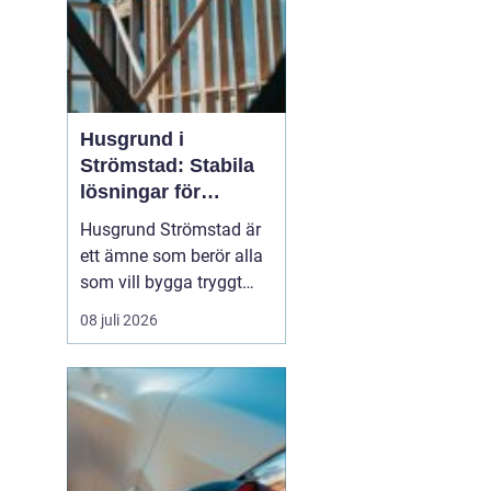
Husgrund i
Strömstad: Stabila
lösningar för
boende vid kusten
Husgrund Strömstad är
ett ämne som berör alla
som vill bygga tryggt
och långsiktigt nära
08 juli 2026
havet. Närheten till
saltvatten, hårda vindar
och bergig terräng ställer
höga krav på både p...