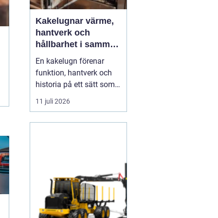
Kakelugnar värme,
hantverk och
hållbarhet i samma
eldstad
En kakelugn förenar
funktion, hantverk och
historia på ett sätt som
få andra
11 juli 2026
inredningsdetaljer gör.
Den ger en jämn och
behaglig värme, skapar
en tydlig samlingspunkt
i rummet och bidrar
samtidigt till lägre
energikostnader. I en tid
där många söker...