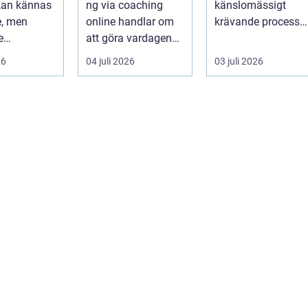
 kan kännas
ng via coaching
känslomässigt
e, men
online handlar om
krävande process
e
att göra vardagen
som många bara
igande.
som chef både mer
möter en gång ell...
26
04 juli 2026
03 juli 2026
r stor...
h...