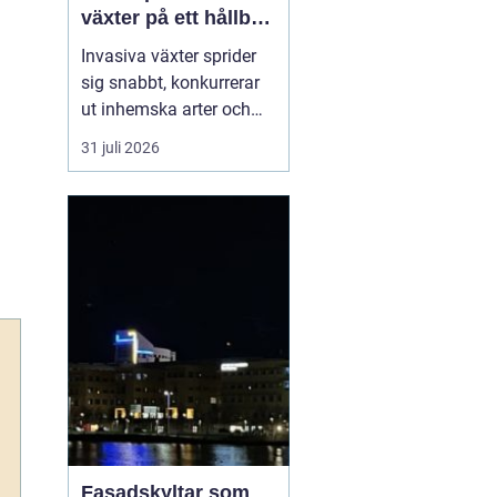
växter på ett hållbart
sätt
Invasiva växter sprider
sig snabbt, konkurrerar
ut inhemska arter och
kan på sikt förändra hela
31 juli 2026
ekosystem. De orsakar
också stora kostnader
för både privatpersoner,
företag och samhälle.
För markägare blir
frågan därför inte om
man ska agera, utan
hu...
Fasadskyltar som