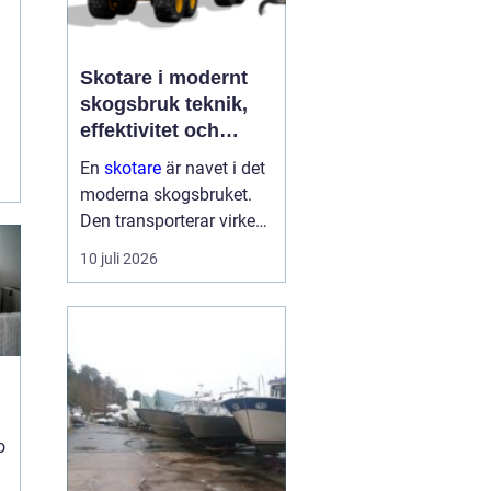
g
Skotare i modernt
skogsbruk teknik,
effektivitet och
hållbarhet
En
skotare
är navet i det
t
moderna skogsbruket.
Den transporterar virke
från avverkningsplatsen
10 juli 2026
till bilväg eller
timmerupplag, ofta i
svårtillgänglig terräng
och under tuffa
förhållanden. Rä...
o