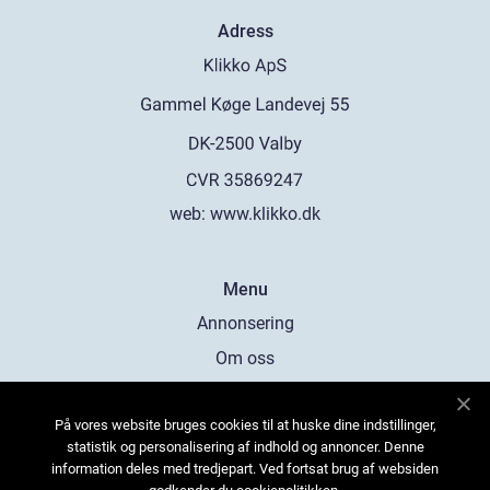
Adress
web:
www.klikko.dk
Menu
Annonsering
Om oss
Cookies
På vores website bruges cookies til at huske dine indstillinger,
Kontakta oss
statistik og personalisering af indhold og annoncer. Denne
Sitemap
information deles med tredjepart. Ved fortsat brug af websiden