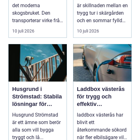
båtmotor på rätt
det moderna
är skillnaden mellan en
sätt
skogsbruket. Den
trygg tur i skärgården
transporterar virke från
och en sommar fylld
avverkningsplatsen till
av ofrivilli...
10 juli 2026
10 juli 2026
...
Husgrund i
Laddbox västerås
Strömstad: Stabila
för trygg och
lösningar för
effektiv
boende vid kusten
hemmaladdning
Husgrund Strömstad
laddbox västerås har
är ett ämne som berör
blivit ett
alla som vill bygga
återkommande sökord
tryggt och lå...
när fler elbilsägare vill