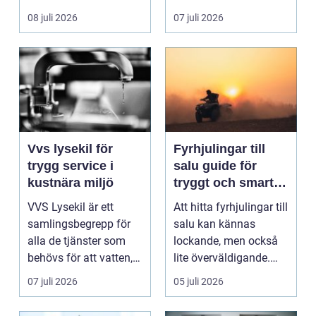
ladda hemma på ett
08 juli 2026
07 juli 2026
säk...
Vvs lysekil för
Fyrhjulingar till
trygg service i
salu guide för
kustnära miljö
tryggt och smart
köp
VVS Lysekil är ett
Att hitta fyrhjulingar till
samlingsbegrepp för
salu kan kännas
alla de tjänster som
lockande, men också
behövs för att vatten,
lite överväldigande.
värme och avlopp ...
Utbudet är stor...
07 juli 2026
05 juli 2026