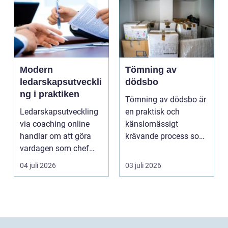
Modern
Tömning av
ledarskapsutveckli
dödsbo
ng i praktiken
Tömning av dödsbo är
Ledarskapsutveckling
en praktisk och
via coaching online
känslomässigt
handlar om att göra
krävande process som
vardagen som chef
många bara möter en
både mer h...
gång ell...
04 juli 2026
03 juli 2026