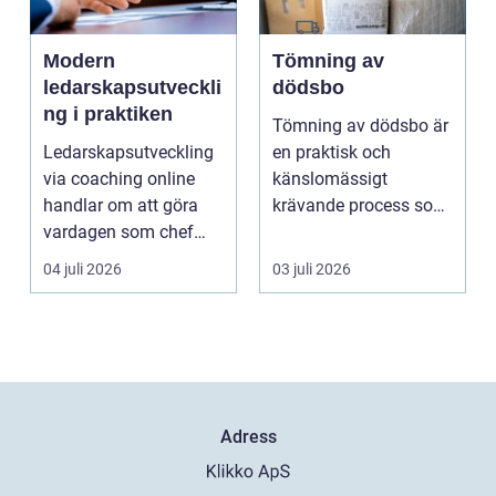
Modern
Tömning av
ledarskapsutveckli
dödsbo
ng i praktiken
Tömning av dödsbo är
Ledarskapsutveckling
en praktisk och
via coaching online
känslomässigt
handlar om att göra
krävande process som
vardagen som chef
många bara möter en
både mer h...
gång ell...
04 juli 2026
03 juli 2026
Adress