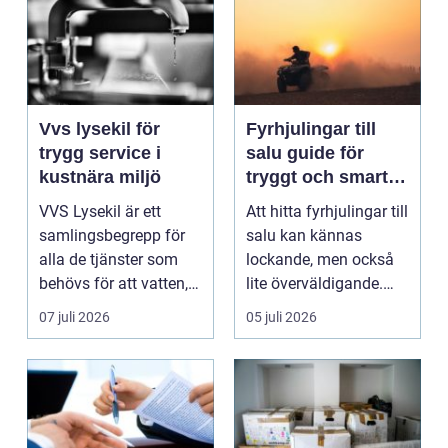
Vvs lysekil för
Fyrhjulingar till
trygg service i
salu guide för
kustnära miljö
tryggt och smart
köp
VVS Lysekil är ett
Att hitta fyrhjulingar till
samlingsbegrepp för
salu kan kännas
alla de tjänster som
lockande, men också
behövs för att vatten,
lite överväldigande.
värme och avlopp ...
Utbudet är stor...
07 juli 2026
05 juli 2026