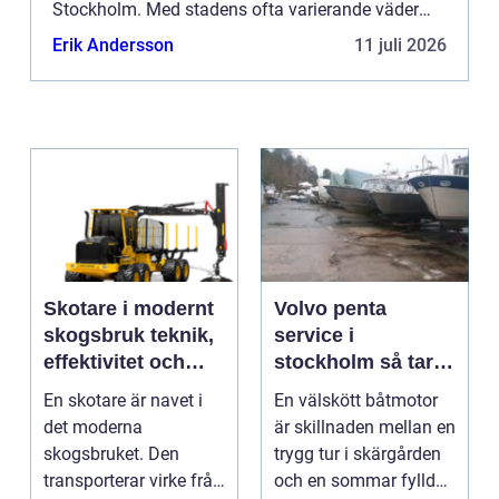
Stockholm. Med stadens ofta varierande väder
och ibland svårtillgängliga...
Erik Andersson
11 juli 2026
Skotare i modernt
Volvo penta
skogsbruk teknik,
service i
effektivitet och
stockholm så tar
hållbarhet
du hand om din
En skotare är navet i
En välskött båtmotor
båtmotor på rätt
det moderna
är skillnaden mellan en
sätt
skogsbruket. Den
trygg tur i skärgården
transporterar virke från
och en sommar fylld