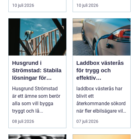
avverkningsplatsen till
av ofrivilli...
10 juli 2026
10 juli 2026
...
Husgrund i
Laddbox västerås
Strömstad: Stabila
för trygg och
lösningar för
effektiv
boende vid kusten
hemmaladdning
Husgrund Strömstad
laddbox västerås har
är ett ämne som berör
blivit ett
alla som vill bygga
återkommande sökord
tryggt och lå...
när fler elbilsägare vill
ladda hemma på ett
08 juli 2026
07 juli 2026
säk...