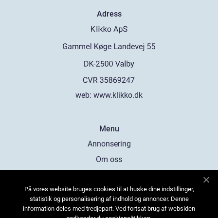
Adress
web:
www.klikko.dk
Menu
Annonsering
Om oss
Cookies
På vores website bruges cookies til at huske dine indstillinger,
Kontakta oss
statistik og personalisering af indhold og annoncer. Denne
Sitemap
information deles med tredjepart. Ved fortsat brug af websiden