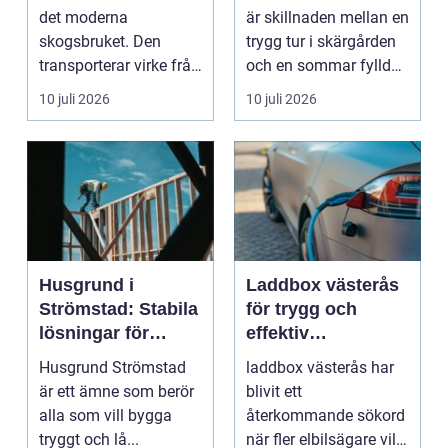
båtmotor på rätt
det moderna
är skillnaden mellan en
sätt
skogsbruket. Den
trygg tur i skärgården
transporterar virke från
och en sommar fylld
avverkningsplatsen till
av ofrivilli...
10 juli 2026
10 juli 2026
...
Husgrund i
Laddbox västerås
Strömstad: Stabila
för trygg och
lösningar för
effektiv
boende vid kusten
hemmaladdning
Husgrund Strömstad
laddbox västerås har
är ett ämne som berör
blivit ett
alla som vill bygga
återkommande sökord
tryggt och lå...
när fler elbilsägare vill