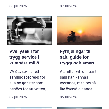
ladda hemma på ett
08 juli 2026
07 juli 2026
säk...
Vvs lysekil för
Fyrhjulingar till
trygg service i
salu guide för
kustnära miljö
tryggt och smart
köp
VVS Lysekil är ett
Att hitta fyrhjulingar till
samlingsbegrepp för
salu kan kännas
alla de tjänster som
lockande, men också
behövs för att vatten,
lite överväldigande.
värme och avlopp ...
Utbudet är stor...
07 juli 2026
05 juli 2026