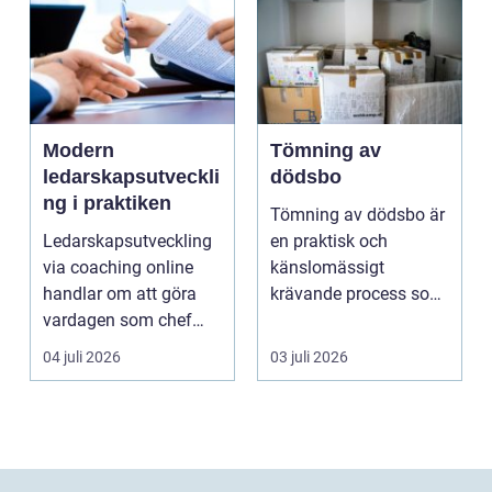
Modern
Tömning av
ledarskapsutveckli
dödsbo
ng i praktiken
Tömning av dödsbo är
Ledarskapsutveckling
en praktisk och
via coaching online
känslomässigt
handlar om att göra
krävande process som
vardagen som chef
många bara möter en
både mer h...
gång ell...
04 juli 2026
03 juli 2026