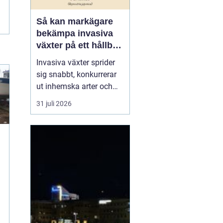
Så kan markägare
bekämpa invasiva
växter på ett hållbart
sätt
Invasiva växter sprider
sig snabbt, konkurrerar
ut inhemska arter och
kan på sikt förändra hela
31 juli 2026
ekosystem. De orsakar
också stora kostnader
för både privatpersoner,
företag och samhälle.
För markägare blir
frågan därför inte om
man ska agera, utan
t
hu...