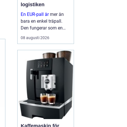
logistiken
En EUR-pall är
mer än
bara en enkel träpall.
Den fungerar som en
gemensam standard för
08 augusti 2026
transport och lagring i
stora delar av Europa
och stora delar av
världen. När företag
använder s...
Kaffemaskin för