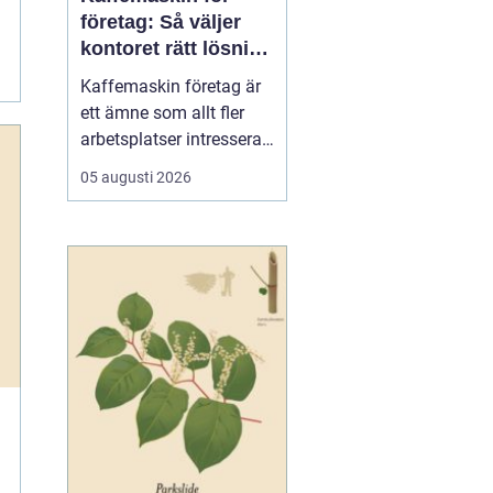
företag: Så väljer
kontoret rätt lösning
för kaffe på jobbet
Kaffemaskin företag är
ett ämne som allt fler
arbetsplatser intresserar
sig för när de vill höja
05 augusti 2026
trivsel och effektivitet på
kontoret. Kaffe har blivit
en naturlig del av
arbetsdagen, och många
medarbetare up...