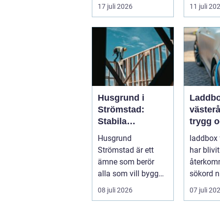
fungerar ...
inrednin
17 juli 2026
11 juli 20
gör....
Husgrund i
Laddb
Strömstad:
västerå
Stabila
trygg 
lösningar för
effekti
Husgrund
laddbox 
boende vid
hemma
Strömstad är ett
har blivit
kusten
ämne som berör
återko
alla som vill bygga
sökord nä
tryggt och lå...
elbilsäga
08 juli 2026
07 juli 20
ladda h
säk...