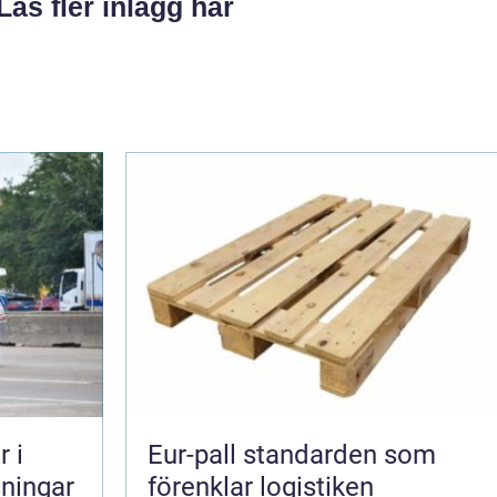
Läs fler inlägg här
 i
Eur-pall standarden som
sningar
förenklar logistiken