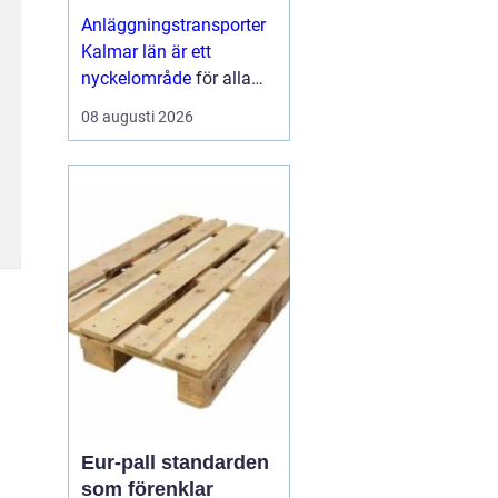
för bygg och
Anläggningstransporter
infrastruktur
Kalmar län är ett
nyckelområde
för alla
som driver bygg och
08 augusti 2026
anläggningsprojekt ...
Eur-pall standarden
som förenklar