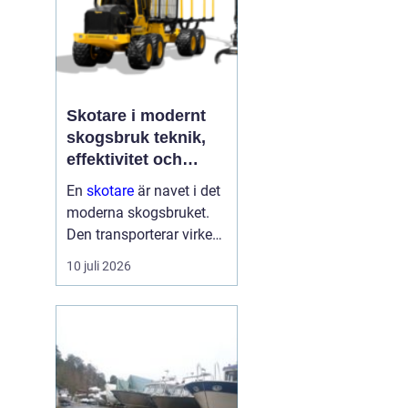
Skotare i modernt
skogsbruk teknik,
effektivitet och
hållbarhet
En
skotare
är navet i det
moderna skogsbruket.
Den transporterar virke
från avverkningsplatsen
10 juli 2026
till bilväg eller
timmerupplag, ofta i
svårtillgänglig terräng
och under tuffa
förhållanden. Rä...