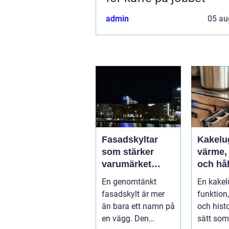
admin
05 au
Fasadskyltar
Kakelu
som stärker
värme,
varumärket
och hål
dygnet runt
samma 
En genomtänkt
En kakel
fasadskylt är mer
funktion
än bara ett namn på
och histo
en vägg. Den
sätt som