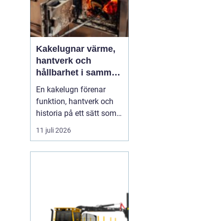
Kakelugnar värme,
hantverk och
hållbarhet i samma
eldstad
En kakelugn förenar
funktion, hantverk och
historia på ett sätt som
få andra
11 juli 2026
inredningsdetaljer gör.
Den ger en jämn och
behaglig värme, skapar
en tydlig samlingspunkt
i rummet och bidrar
samtidigt till lägre
energikostnader. I en tid
där många söker...