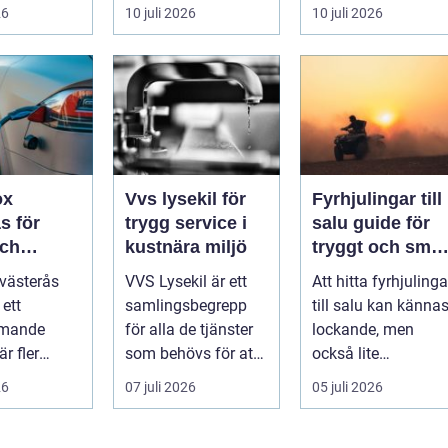
gsdetaljer
från
skärgården och en
26
10 juli 2026
10 juli 2026
avverkningsplatsen
sommar fylld av
till ...
ofrivilli...
ox
Vvs lysekil för
Fyrhjulingar till
s för
trygg service i
salu guide för
och
kustnära miljö
tryggt och smar
v
köp
västerås
VVS Lysekil är ett
Att hitta fyrhjulinga
laddning
 ett
samlingsbegrepp
till salu kan känna
mmande
för alla de tjänster
lockande, men
r fler
som behövs för att
också lite
re vill
vatten, värme och
överväldigande.
26
07 juli 2026
05 juli 2026
emma på ett
avlopp ...
Utbudet är stor...