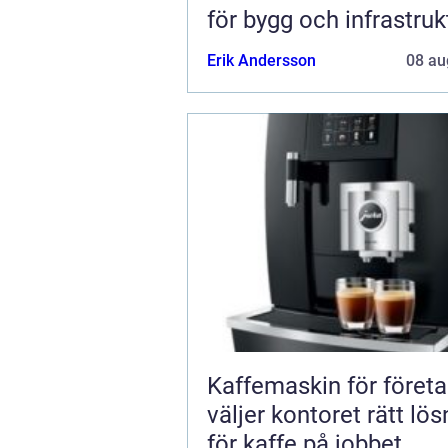
för bygg och infrastruk
Erik Andersson
08 au
Kaffemaskin för företa
väljer kontoret rätt lös
för kaffe på jobbet