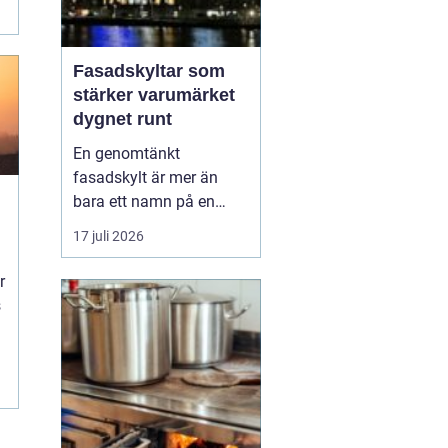
Fasadskyltar som
stärker varumärket
dygnet runt
En genomtänkt
fasadskylt är mer än
bara ett namn på en
vägg. Den fungerar som
17 juli 2026
t
företagets ansikte utåt,
leder kunder rätt och
r
signalerar kvalitet innan
s
någon ens har klivit
innanför dörren. F&o...