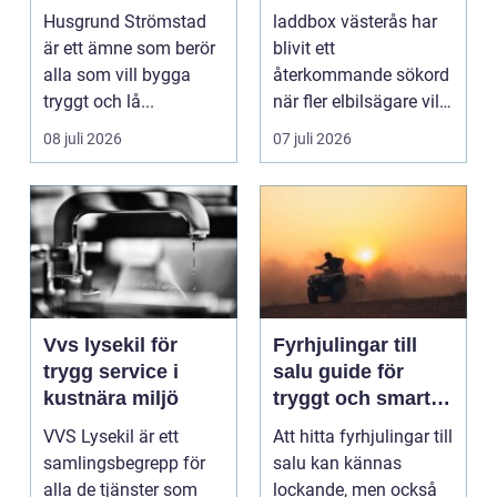
boende vid kusten
hemmaladdning
Husgrund Strömstad
laddbox västerås har
är ett ämne som berör
blivit ett
alla som vill bygga
återkommande sökord
tryggt och lå...
när fler elbilsägare vill
ladda hemma på ett
08 juli 2026
07 juli 2026
säk...
Vvs lysekil för
Fyrhjulingar till
trygg service i
salu guide för
kustnära miljö
tryggt och smart
köp
VVS Lysekil är ett
Att hitta fyrhjulingar till
samlingsbegrepp för
salu kan kännas
alla de tjänster som
lockande, men också