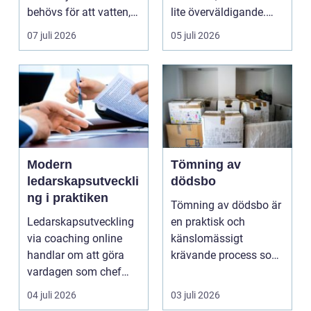
behövs för att vatten,
lite överväldigande.
värme och avlopp ...
Utbudet är stor...
07 juli 2026
05 juli 2026
Modern
Tömning av
ledarskapsutveckli
dödsbo
ng i praktiken
Tömning av dödsbo är
Ledarskapsutveckling
en praktisk och
via coaching online
känslomässigt
handlar om att göra
krävande process som
vardagen som chef
många bara möter en
både mer h...
gång ell...
04 juli 2026
03 juli 2026