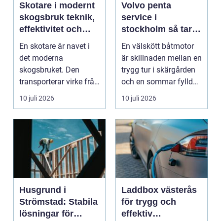
Skotare i modernt
Volvo penta
skogsbruk teknik,
service i
effektivitet och
stockholm så tar
hållbarhet
du hand om din
En skotare är navet i
En välskött båtmotor
båtmotor på rätt
det moderna
är skillnaden mellan en
sätt
skogsbruket. Den
trygg tur i skärgården
transporterar virke från
och en sommar fylld
avverkningsplatsen till
av ofrivilli...
10 juli 2026
10 juli 2026
...
Husgrund i
Laddbox västerås
Strömstad: Stabila
för trygg och
lösningar för
effektiv