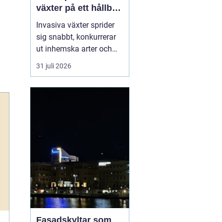
växter på ett hållbart
sätt
Invasiva växter sprider
sig snabbt, konkurrerar
ut inhemska arter och
kan på sikt förändra hela
31 juli 2026
ekosystem. De orsakar
också stora kostnader
för både privatpersoner,
företag och samhälle.
För markägare blir
frågan därför inte om
man ska agera, utan
hu...
Fasadskyltar som