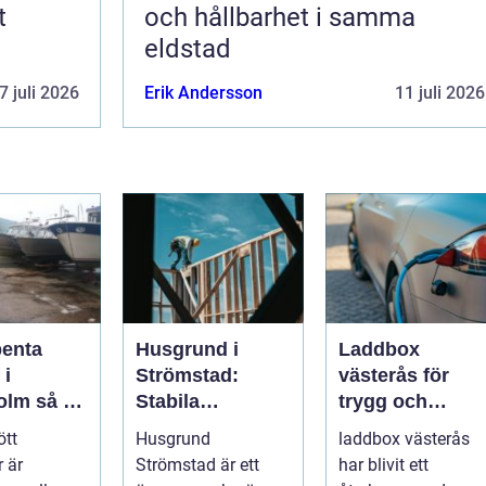
t
och hållbarhet i samma
eldstad
7 juli 2026
Erik Andersson
11 juli 2026
penta
Husgrund i
Laddbox
 i
Strömstad:
västerås för
så tar
Stabila
trygg och
d om din
lösningar för
effektiv
ött
Husgrund
laddbox västerås
r på rätt
boende vid
hemmaladdnin
 är
Strömstad är ett
har blivit ett
kusten