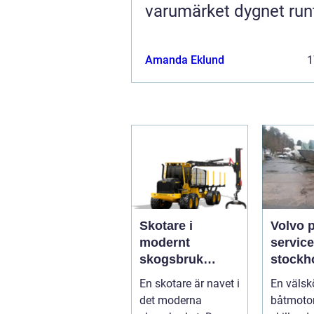
varumärket dygnet run
Amanda Eklund
1
Skotare i
Volvo 
modernt
service
skogsbruk
stockholm 
teknik,
du han
En skotare är navet i
En välsk
effektivitet och
båtmoto
det moderna
båtmotor
hållbarhet
sätt