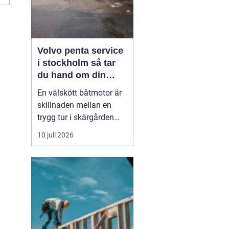
Volvo penta service
i stockholm så tar
du hand om din
båtmotor på rätt sätt
En välskött båtmotor är
skillnaden mellan en
trygg tur i skärgården
och en sommar fylld av
10 juli 2026
ofrivilliga stopp. Många
båtägare i
Stockholmsområdet
använder Volvo Penta,
just eftersom motorerna
är driftsäkra och
anpassade för nordiska
förhållanden. Men ...