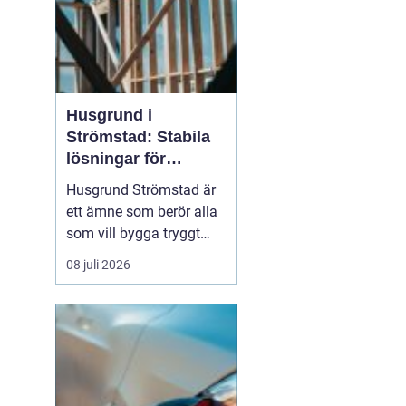
Husgrund i
Strömstad: Stabila
lösningar för
boende vid kusten
Husgrund Strömstad är
ett ämne som berör alla
som vill bygga tryggt
och långsiktigt nära
08 juli 2026
havet. Närheten till
saltvatten, hårda vindar
och bergig terräng ställer
höga krav på både p...