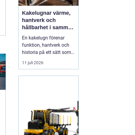
Kakelugnar värme,
hantverk och
hållbarhet i samma
eldstad
En kakelugn förenar
funktion, hantverk och
historia på ett sätt som
få andra
11 juli 2026
inredningsdetaljer gör.
Den ger en jämn och
behaglig värme, skapar
en tydlig samlingspunkt
i rummet och bidrar
samtidigt till lägre
energikostnader. I en tid
där många söker...
g