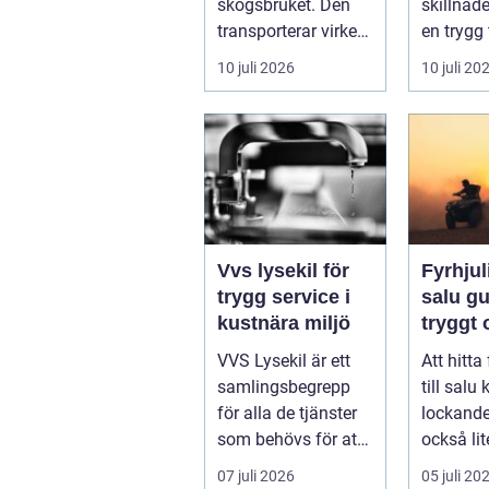
skogsbruket. Den
skillnad
transporterar virke
en trygg 
från
skärgård
10 juli 2026
10 juli 20
avverkningsplatsen
sommar f
till ...
ofrivilli...
Vvs lysekil för
Fyrhjuli
trygg service i
salu guide för
kustnära miljö
tryggt
köp
VVS Lysekil är ett
Att hitta
samlingsbegrepp
till salu
för alla de tjänster
lockand
som behövs för att
också lit
vatten, värme och
överväld
07 juli 2026
05 juli 20