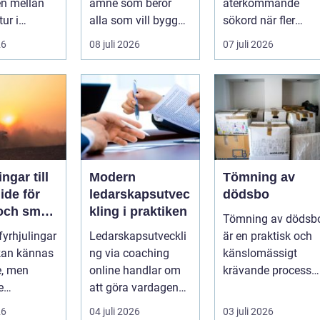
en mellan
ämne som berör
återkommande
tur i
alla som vill bygga
sökord när fler
en och en
tryggt och lå...
elbilsägare vill
26
08 juli 2026
07 juli 2026
ylld av
ladda hemma på et
säk...
ngar till
Modern
Tömning av
ledarskapsutvec
dödsbo
 och smart
kling i praktiken
Tömning av dödsb
 fyrhjulingar
Ledarskapsutveckli
är en praktisk och
 kan kännas
ng via coaching
känslomässigt
e, men
online handlar om
krävande process
e
att göra vardagen
som många bara
igande.
som chef både mer
möter en gång ell...
26
04 juli 2026
03 juli 2026