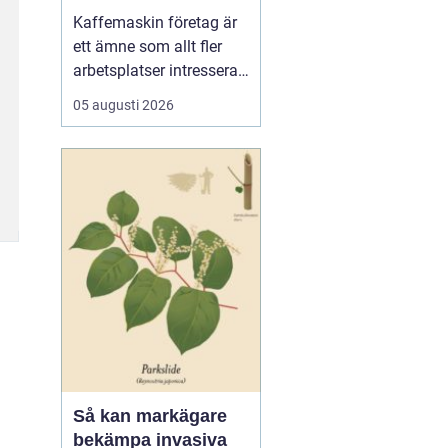
för kaffe på jobbet
Kaffemaskin företag är
ett ämne som allt fler
arbetsplatser intresserar
sig för när de vill höja
05 augusti 2026
trivsel och effektivitet på
kontoret. Kaffe har blivit
en naturlig del av
arbetsdagen, och många
medarbetare up...
Så kan markägare
bekämpa invasiva