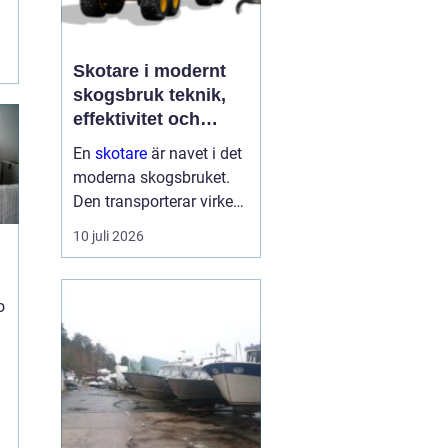
Skotare i modernt
t
skogsbruk teknik,
effektivitet och
hållbarhet
En
skotare
är navet i det
moderna skogsbruket.
Den transporterar virke
från avverkningsplatsen
10 juli 2026
till bilväg eller
timmerupplag, ofta i
svårtillgänglig terräng
o
och under tuffa
förhållanden. Rä...