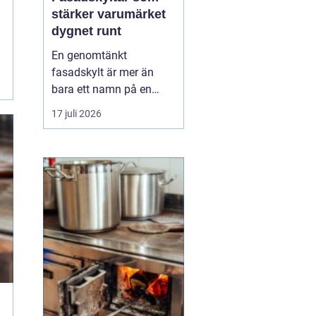
stärker varumärket
dygnet runt
En genomtänkt
fasadskylt är mer än
bara ett namn på en
vägg. Den fungerar som
17 juli 2026
företagets ansikte utåt,
leder kunder rätt och
signalerar kvalitet innan
någon ens har klivit
innanför dörren. F&o...