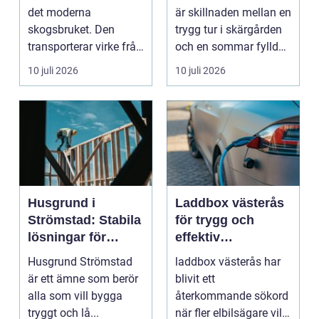
båtmotor på rätt
det moderna
är skillnaden mellan en
sätt
skogsbruket. Den
trygg tur i skärgården
transporterar virke från
och en sommar fylld
avverkningsplatsen till
av ofrivilli...
10 juli 2026
10 juli 2026
...
Husgrund i
Laddbox västerås
Strömstad: Stabila
för trygg och
lösningar för
effektiv
boende vid kusten
hemmaladdning
Husgrund Strömstad
laddbox västerås har
är ett ämne som berör
blivit ett
alla som vill bygga
återkommande sökord
tryggt och lå...
när fler elbilsägare vill