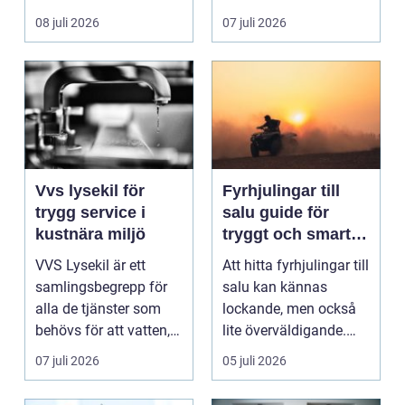
ladda hemma på ett
08 juli 2026
07 juli 2026
säk...
Vvs lysekil för
Fyrhjulingar till
trygg service i
salu guide för
kustnära miljö
tryggt och smart
köp
VVS Lysekil är ett
Att hitta fyrhjulingar till
samlingsbegrepp för
salu kan kännas
alla de tjänster som
lockande, men också
behövs för att vatten,
lite överväldigande.
värme och avlopp ...
Utbudet är stor...
07 juli 2026
05 juli 2026