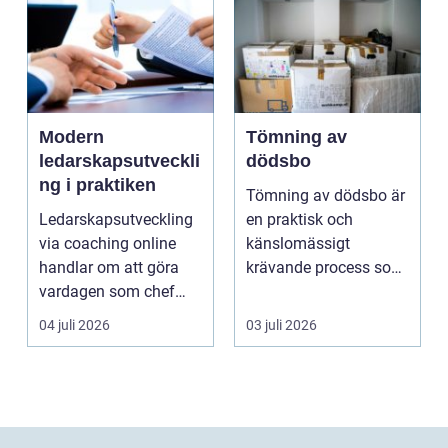
Modern
Tömning av
ledarskapsutveckli
dödsbo
ng i praktiken
Tömning av dödsbo är
Ledarskapsutveckling
en praktisk och
via coaching online
känslomässigt
handlar om att göra
krävande process som
vardagen som chef
många bara möter en
både mer h...
gång ell...
04 juli 2026
03 juli 2026