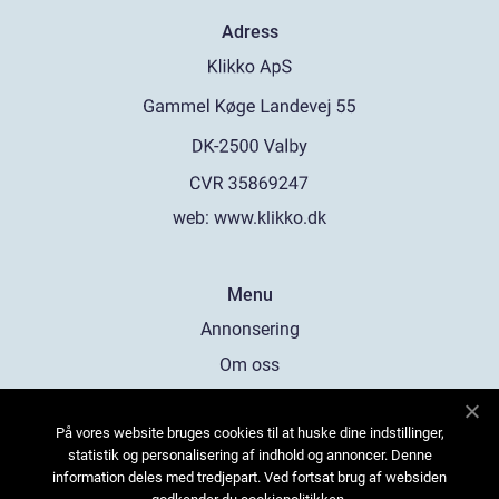
Adress
web:
www.klikko.dk
Menu
Annonsering
Om oss
Cookies
På vores website bruges cookies til at huske dine indstillinger,
Kontakta oss
statistik og personalisering af indhold og annoncer. Denne
Sitemap
information deles med tredjepart. Ved fortsat brug af websiden