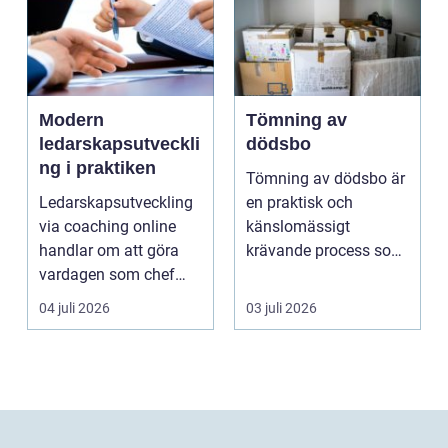
Modern
Tömning av
ledarskapsutveckli
dödsbo
ng i praktiken
Tömning av dödsbo är
Ledarskapsutveckling
en praktisk och
via coaching online
känslomässigt
handlar om att göra
krävande process som
vardagen som chef
många bara möter en
både mer h...
gång ell...
04 juli 2026
03 juli 2026