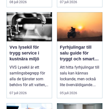
08 juli 2026
07 juli 2026
säk...
Vvs lysekil för
Fyrhjulingar till
trygg service i
salu guide för
kustnära miljö
tryggt och smart
köp
VVS Lysekil är ett
Att hitta fyrhjulingar till
samlingsbegrepp för
salu kan kännas
alla de tjänster som
lockande, men också
behövs för att vatten,
lite överväldigande.
värme och avlopp ...
Utbudet är stor...
07 juli 2026
05 juli 2026