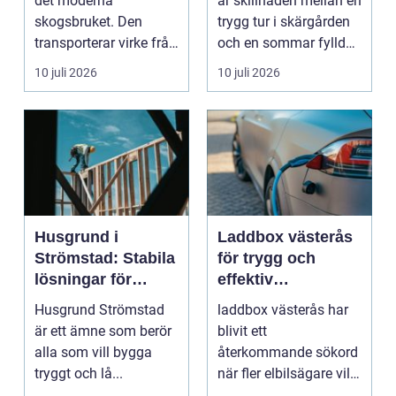
det moderna
är skillnaden mellan en
sätt
skogsbruket. Den
trygg tur i skärgården
transporterar virke från
och en sommar fylld
avverkningsplatsen till
av ofrivilli...
10 juli 2026
10 juli 2026
...
Husgrund i
Laddbox västerås
Strömstad: Stabila
för trygg och
lösningar för
effektiv
boende vid kusten
hemmaladdning
Husgrund Strömstad
laddbox västerås har
är ett ämne som berör
blivit ett
alla som vill bygga
återkommande sökord
tryggt och lå...
när fler elbilsägare vill
ladda hemma på ett