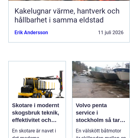
Kakelugnar värme, hantverk och
hållbarhet i samma eldstad
Erik Andersson
11 juli 2026
Skotare i modernt
Volvo penta
skogsbruk teknik,
service i
effektivitet och
stockholm så tar
hållbarhet
du hand om din
En skotare är navet i
En välskött båtmotor
båtmotor på rätt