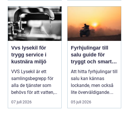
Vvs lysekil för
Fyrhjulingar till
trygg service i
salu guide för
kustnära miljö
tryggt och smart
köp
VVS Lysekil är ett
Att hitta fyrhjulingar till
samlingsbegrepp för
salu kan kännas
alla de tjänster som
lockande, men också
behövs för att vatten,
lite överväldigande.
värme och avlopp ...
Utbudet är stor...
07 juli 2026
05 juli 2026