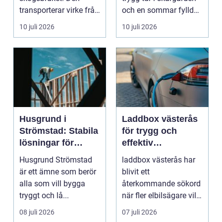
transporterar virke från
och en sommar fylld
avverkningsplatsen till
av ofrivilli...
10 juli 2026
10 juli 2026
...
Husgrund i
Laddbox västerås
Strömstad: Stabila
för trygg och
lösningar för
effektiv
boende vid kusten
hemmaladdning
Husgrund Strömstad
laddbox västerås har
är ett ämne som berör
blivit ett
alla som vill bygga
återkommande sökord
tryggt och lå...
när fler elbilsägare vill
ladda hemma på ett
08 juli 2026
07 juli 2026
säk...