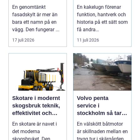
eldstad
En genomtänkt
En kakelugn förenar
fasadskylt är mer än
funktion, hantverk och
bara ett namn på en
historia på ett sätt som
vägg. Den fungerar ...
få andra
inredningsdetaljer
17 juli 2026
11 juli 2026
gör....
Skotare i modernt
Volvo penta
skogsbruk teknik,
service i
effektivitet och
stockholm så tar
hållbarhet
du hand om din
En skotare är navet i
En välskött båtmotor
båtmotor på rätt
det moderna
är skillnaden mellan en
sätt
skogsbruket. Den
trygg tur i skärgården