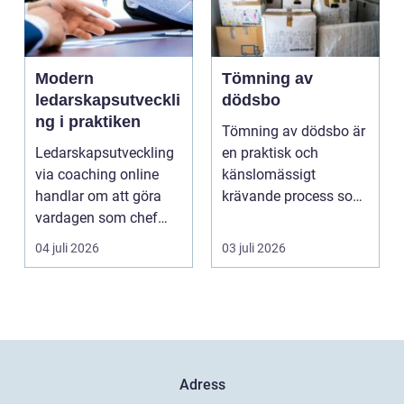
Modern
Tömning av
ledarskapsutveckli
dödsbo
ng i praktiken
Tömning av dödsbo är
Ledarskapsutveckling
en praktisk och
via coaching online
känslomässigt
handlar om att göra
krävande process som
vardagen som chef
många bara möter en
både mer h...
gång ell...
04 juli 2026
03 juli 2026
Adress