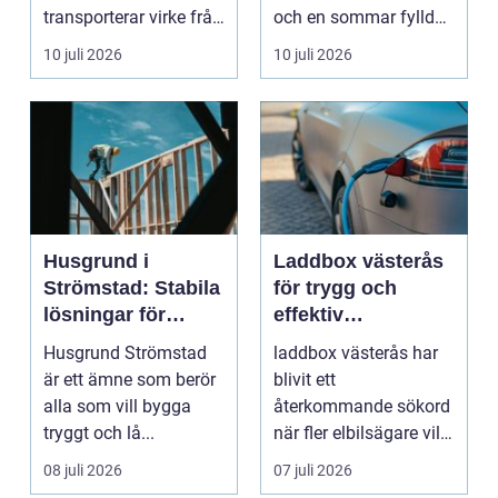
transporterar virke från
och en sommar fylld
avverkningsplatsen till
av ofrivilli...
10 juli 2026
10 juli 2026
...
Husgrund i
Laddbox västerås
Strömstad: Stabila
för trygg och
lösningar för
effektiv
boende vid kusten
hemmaladdning
Husgrund Strömstad
laddbox västerås har
är ett ämne som berör
blivit ett
alla som vill bygga
återkommande sökord
tryggt och lå...
när fler elbilsägare vill
ladda hemma på ett
08 juli 2026
07 juli 2026
säk...