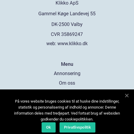
web:
www.klikko.dk
Menu
Annonsering
Om oss
Cookies
På vores website bruges cookies til at huske dine indstillinger,
Kontakta oss
statistik og personalisering af indhold og annoncer. Denne
Sitemap
information deles med tredjepart. Ved fortsat brug af websiden
godkender du cookiepolitikken.
Ok
Privatlivspolitik