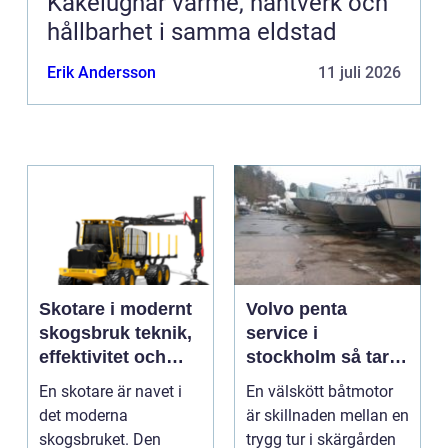
Kakelugnar värme, hantverk och
hållbarhet i samma eldstad
Erik Andersson
11 juli 2026
Skotare i modernt
Volvo penta
skogsbruk teknik,
service i
effektivitet och
stockholm så tar
hållbarhet
du hand om din
En skotare är navet i
En välskött båtmotor
båtmotor på rätt
det moderna
är skillnaden mellan en
sätt
skogsbruket. Den
trygg tur i skärgården