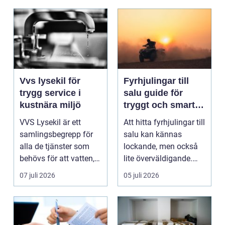
Vvs lysekil för
Fyrhjulingar till
trygg service i
salu guide för
kustnära miljö
tryggt och smart
köp
VVS Lysekil är ett
Att hitta fyrhjulingar till
samlingsbegrepp för
salu kan kännas
alla de tjänster som
lockande, men också
behövs för att vatten,
lite överväldigande.
värme och avlopp ...
Utbudet är stor...
07 juli 2026
05 juli 2026