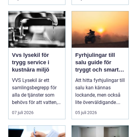
säk...
Vvs lysekil för
Fyrhjulingar till
trygg service i
salu guide för
kustnära miljö
tryggt och smart
köp
VVS Lysekil är ett
Att hitta fyrhjulingar till
samlingsbegrepp för
salu kan kännas
alla de tjänster som
lockande, men också
behövs för att vatten,
lite överväldigande.
värme och avlopp ...
Utbudet är stor...
07 juli 2026
05 juli 2026