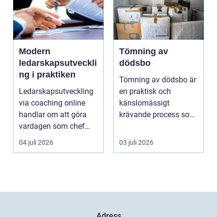
Modern
Tömning av
ledarskapsutveckli
dödsbo
ng i praktiken
Tömning av dödsbo är
Ledarskapsutveckling
en praktisk och
via coaching online
känslomässigt
handlar om att göra
krävande process som
vardagen som chef
många bara möter en
både mer h...
gång ell...
04 juli 2026
03 juli 2026
Adress