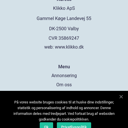
web:
www.klikko.dk
Menu
Annonsering
Om oss
Cookies
På vores website bruges cookies til at huske dine indstillinger,
Kontakta oss
statistik og personalisering af indhold og annoncer. Denne
Sitemap
information deles med tredjepart. Ved fortsat brug af websiden
godkender du cookiepolitikken.
Ok
Privatlivspolitik