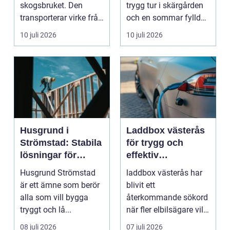
sätt
skogsbruket. Den
trygg tur i skärgården
transporterar virke från
och en sommar fylld
avverkningsplatsen till
av ofrivilli...
10 juli 2026
10 juli 2026
...
Husgrund i
Laddbox västerås
Strömstad: Stabila
för trygg och
lösningar för
effektiv
boende vid kusten
hemmaladdning
Husgrund Strömstad
laddbox västerås har
är ett ämne som berör
blivit ett
alla som vill bygga
återkommande sökord
tryggt och lå...
när fler elbilsägare vill
ladda hemma på ett
08 juli 2026
07 juli 2026