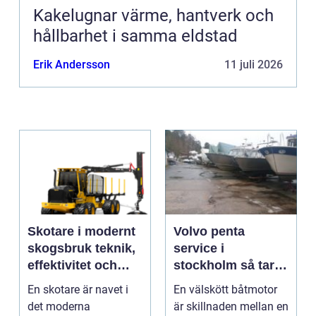
Kakelugnar värme, hantverk och
hållbarhet i samma eldstad
Erik Andersson
11 juli 2026
Skotare i modernt
Volvo penta
skogsbruk teknik,
service i
effektivitet och
stockholm så tar
hållbarhet
du hand om din
En skotare är navet i
En välskött båtmotor
båtmotor på rätt
det moderna
är skillnaden mellan en