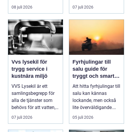
ladda hemma på ett
08 juli 2026
07 juli 2026
säk...
Vvs lysekil för
Fyrhjulingar till
trygg service i
salu guide för
kustnära miljö
tryggt och smart
köp
VVS Lysekil är ett
Att hitta fyrhjulingar till
samlingsbegrepp för
salu kan kännas
alla de tjänster som
lockande, men också
behövs för att vatten,
lite överväldigande.
värme och avlopp ...
Utbudet är stor...
07 juli 2026
05 juli 2026