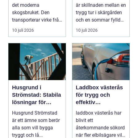
båtmotor på rätt
det moderna
är skillnaden mellan en
sätt
skogsbruket. Den
trygg tur i skärgården
transporterar virke från
och en sommar fylld
avverkningsplatsen till
av ofrivilli...
10 juli 2026
10 juli 2026
...
Husgrund i
Laddbox västerås
Strömstad: Stabila
för trygg och
lösningar för
effektiv
boende vid kusten
hemmaladdning
Husgrund Strömstad
laddbox västerås har
är ett ämne som berör
blivit ett
alla som vill bygga
återkommande sökord
tryggt och lå...
när fler elbilsägare vill