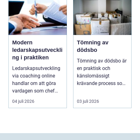
Modern
Tömning av
ledarskapsutveckli
dödsbo
ng i praktiken
Tömning av dödsbo är
Ledarskapsutveckling
en praktisk och
via coaching online
känslomässigt
handlar om att göra
krävande process som
vardagen som chef
många bara möter en
både mer h...
gång ell...
04 juli 2026
03 juli 2026