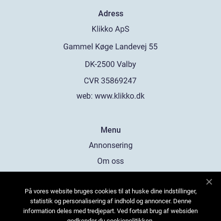
Adress
web:
www.klikko.dk
Menu
Annonsering
Om oss
Cookies
På vores website bruges cookies til at huske dine indstillinger,
Kontakta oss
statistik og personalisering af indhold og annoncer. Denne
Sitemap
information deles med tredjepart. Ved fortsat brug af websiden
godkender du cookiepolitikken.