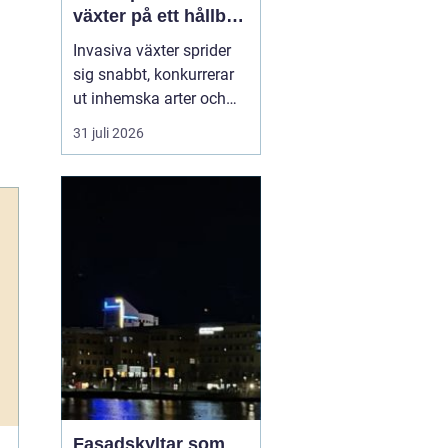
växter på ett hållbart
sätt
Invasiva växter sprider
sig snabbt, konkurrerar
ut inhemska arter och
kan på sikt förändra hela
31 juli 2026
ekosystem. De orsakar
också stora kostnader
för både privatpersoner,
företag och samhälle.
För markägare blir
frågan därför inte om
man ska agera, utan
hu...
Fasadskyltar som