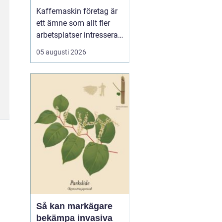
för kaffe på jobbet
Kaffemaskin företag är
ett ämne som allt fler
arbetsplatser intresserar
sig för när de vill höja
05 augusti 2026
trivsel och effektivitet på
kontoret. Kaffe har blivit
en naturlig del av
arbetsdagen, och många
medarbetare up...
Så kan markägare
bekämpa invasiva