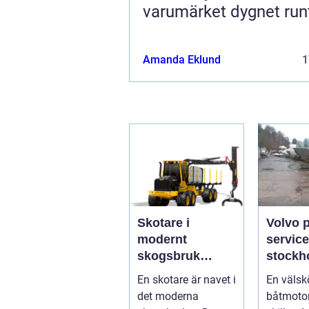
varumärket dygnet run
Amanda Eklund
1
Skotare i
Volvo 
modernt
service
skogsbruk
stockholm 
teknik,
du han
En skotare är navet i
En välsk
effektivitet och
båtmoto
det moderna
båtmotor
hållbarhet
sätt