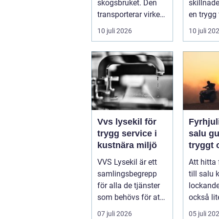
skogsbruket. Den
skillnad
transporterar virke
en trygg 
från
skärgård
10 juli 2026
10 juli 20
avverkningsplatsen
sommar f
till ...
ofrivilli...
Vvs lysekil för
Fyrhjuli
trygg service i
salu guide för
kustnära miljö
tryggt
köp
VVS Lysekil är ett
Att hitta
samlingsbegrepp
till salu
för alla de tjänster
lockand
som behövs för att
också lit
vatten, värme och
överväld
07 juli 2026
05 juli 20