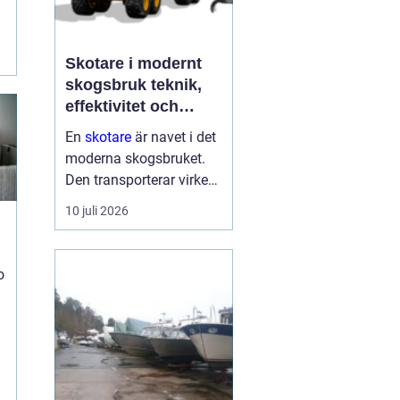
Skotare i modernt
t
skogsbruk teknik,
effektivitet och
hållbarhet
En
skotare
är navet i det
moderna skogsbruket.
Den transporterar virke
från avverkningsplatsen
10 juli 2026
till bilväg eller
timmerupplag, ofta i
svårtillgänglig terräng
o
och under tuffa
förhållanden. Rä...