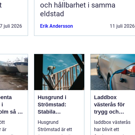
t
och hållbarhet i samma
eldstad
7 juli 2026
Erik Andersson
11 juli 2026
penta
Husgrund i
Laddbox
 i
Strömstad:
västerås för
så tar
Stabila
trygg och
d om din
lösningar för
effektiv
ött
Husgrund
laddbox västerås
r på rätt
boende vid
hemmaladdnin
 är
Strömstad är ett
har blivit ett
kusten