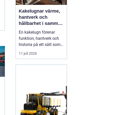
Kakelugnar värme,
hantverk och
hållbarhet i samma
eldstad
En kakelugn förenar
funktion, hantverk och
historia på ett sätt som
få andra
11 juli 2026
inredningsdetaljer gör.
Den ger en jämn och
behaglig värme, skapar
en tydlig samlingspunkt
i rummet och bidrar
samtidigt till lägre
energikostnader. I en tid
där många söker...
g