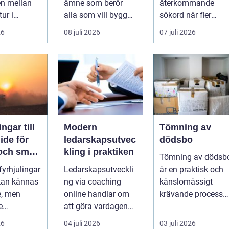
en mellan
ämne som berör
återkommande
tur i
alla som vill bygga
sökord när fler
en och en
tryggt och lå...
elbilsägare vill
26
08 juli 2026
07 juli 2026
ylld av
ladda hemma på et
säk...
ngar till
Modern
Tömning av
ledarskapsutvec
dödsbo
 och smart
kling i praktiken
Tömning av dödsb
 fyrhjulingar
Ledarskapsutveckli
är en praktisk och
 kan kännas
ng via coaching
känslomässigt
e, men
online handlar om
krävande process
e
att göra vardagen
som många bara
igande.
som chef både mer
möter en gång ell...
26
04 juli 2026
03 juli 2026