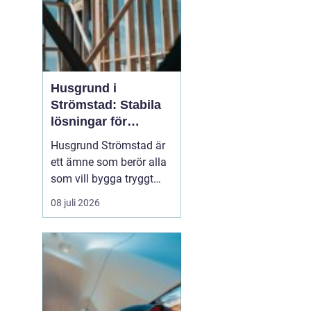
Husgrund i
Strömstad: Stabila
lösningar för
boende vid kusten
Husgrund Strömstad är
ett ämne som berör alla
som vill bygga tryggt
och långsiktigt nära
08 juli 2026
havet. Närheten till
saltvatten, hårda vindar
och bergig terräng ställer
höga krav på både p...