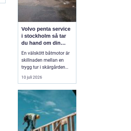
Volvo penta service
i stockholm så tar
du hand om din
båtmotor på rätt sätt
En välskött båtmotor är
skillnaden mellan en
trygg tur i skärgården
och en sommar fylld av
10 juli 2026
ofrivilliga stopp. Många
båtägare i
Stockholmsområdet
använder Volvo Penta,
just eftersom motorerna
är driftsäkra och
anpassade för nordiska
förhållanden. Men ...