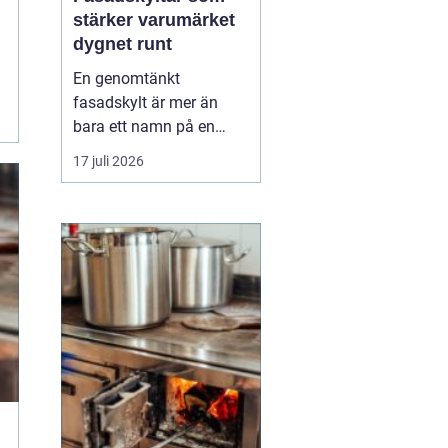
stärker varumärket
dygnet runt
En genomtänkt
fasadskylt är mer än
bara ett namn på en
vägg. Den fungerar som
17 juli 2026
företagets ansikte utåt,
leder kunder rätt och
signalerar kvalitet innan
någon ens har klivit
innanför dörren. F&o...