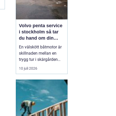
Volvo penta service
i stockholm så tar
du hand om din
båtmotor på rätt sätt
En välskött båtmotor är
skillnaden mellan en
trygg tur i skärgården
och en sommar fylld av
10 juli 2026
ofrivilliga stopp. Många
båtägare i
Stockholmsområdet
använder Volvo Penta,
just eftersom motorerna
är driftsäkra och
anpassade för nordiska
förhållanden. Men ...