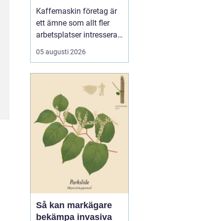
för kaffe på jobbet
Kaffemaskin företag är
ett ämne som allt fler
arbetsplatser intresserar
sig för när de vill höja
05 augusti 2026
trivsel och effektivitet på
kontoret. Kaffe har blivit
en naturlig del av
arbetsdagen, och många
medarbetare up...
Så kan markägare
bekämpa invasiva