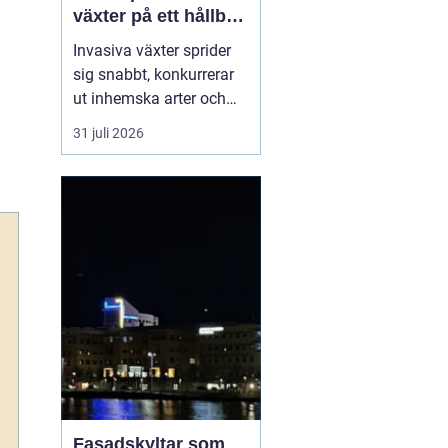
växter på ett hållbart
sätt
Invasiva växter sprider
sig snabbt, konkurrerar
ut inhemska arter och
kan på sikt förändra hela
31 juli 2026
ekosystem. De orsakar
också stora kostnader
för både privatpersoner,
företag och samhälle.
För markägare blir
frågan därför inte om
man ska agera, utan
hu...
Fasadskyltar som