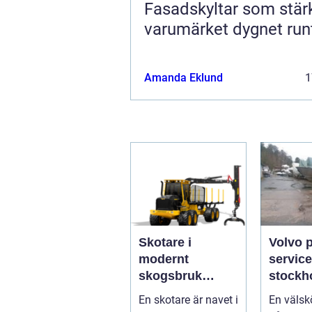
Fasadskyltar som stär
varumärket dygnet run
Amanda Eklund
1
Skotare i
Volvo 
modernt
service
skogsbruk
stockholm 
teknik,
du han
En skotare är navet i
En välsk
effektivitet och
båtmoto