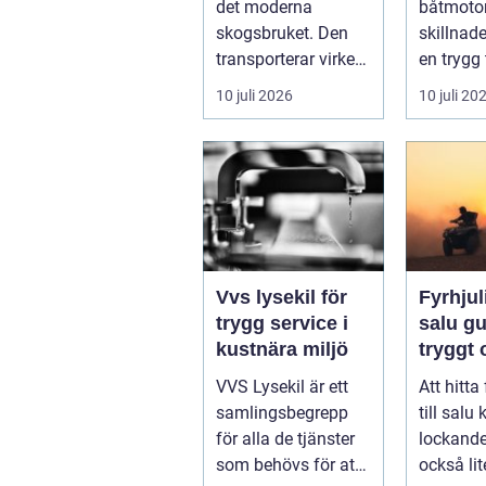
det moderna
båtmotor
hållbarhet
sätt
skogsbruket. Den
skillnad
transporterar virke
en trygg 
från
skärgård
10 juli 2026
10 juli 20
avverkningsplatsen
sommar f
till ...
ofrivilli...
Vvs lysekil för
Fyrhjuli
trygg service i
salu guide för
kustnära miljö
tryggt
köp
VVS Lysekil är ett
Att hitta
samlingsbegrepp
till salu
för alla de tjänster
lockand
som behövs för att
också lit