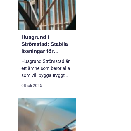
Husgrund i
Strömstad: Stabila
lösningar för
boende vid kusten
Husgrund Strömstad är
ett ämne som berör alla
som vill bygga tryggt
och långsiktigt nära
08 juli 2026
havet. Närheten till
saltvatten, hårda vindar
och bergig terräng ställer
höga krav på både p...