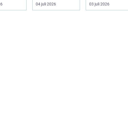
igande.
som chef både mer
möter en gång ell...
26
04 juli 2026
03 juli 2026
r stor...
h...