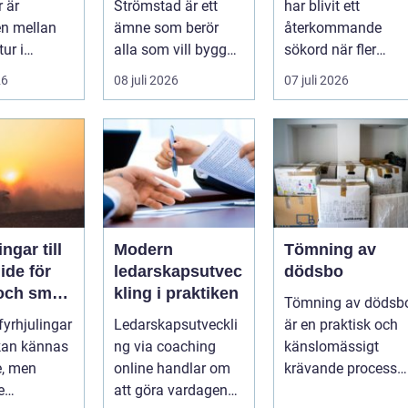
 är
Strömstad är ett
har blivit ett
kusten
en mellan
ämne som berör
återkommande
tur i
alla som vill bygga
sökord när fler
en och en
tryggt och lå...
elbilsägare vill
26
08 juli 2026
07 juli 2026
ylld av
ladda hemma på et
säk...
ngar till
Modern
Tömning av
ledarskapsutvec
dödsbo
 och smart
kling i praktiken
Tömning av dödsb
 fyrhjulingar
Ledarskapsutveckli
är en praktisk och
 kan kännas
ng via coaching
känslomässigt
e, men
online handlar om
krävande process
e
att göra vardagen
som många bara