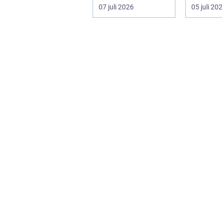
vatten, värme och
överväld
07 juli 2026
05 juli 20
avlopp ...
Utbudet ä