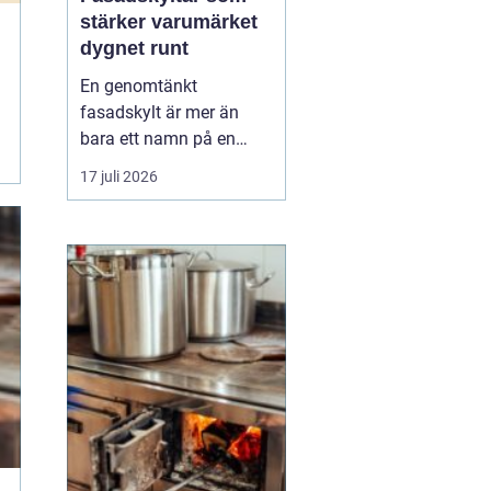
stärker varumärket
dygnet runt
En genomtänkt
fasadskylt är mer än
bara ett namn på en
vägg. Den fungerar som
17 juli 2026
företagets ansikte utåt,
leder kunder rätt och
signalerar kvalitet innan
någon ens har klivit
innanför dörren. F&o...