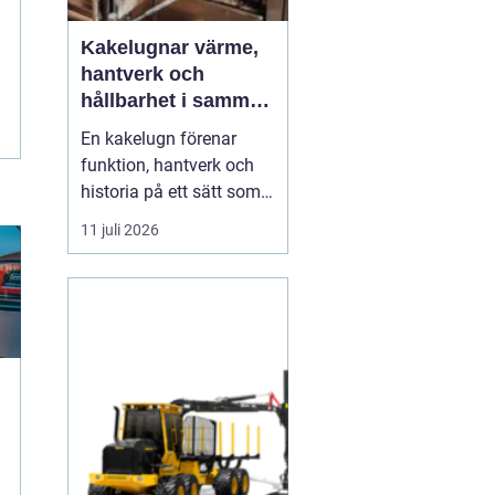
Kakelugnar värme,
hantverk och
hållbarhet i samma
eldstad
En kakelugn förenar
funktion, hantverk och
historia på ett sätt som
få andra
11 juli 2026
inredningsdetaljer gör.
Den ger en jämn och
behaglig värme, skapar
en tydlig samlingspunkt
i rummet och bidrar
samtidigt till lägre
energikostnader. I en tid
där många söker...
g