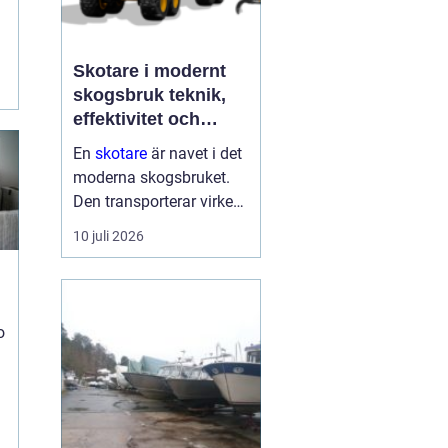
Skotare i modernt
skogsbruk teknik,
t
effektivitet och
hållbarhet
En
skotare
är navet i det
moderna skogsbruket.
Den transporterar virke
från avverkningsplatsen
10 juli 2026
till bilväg eller
timmerupplag, ofta i
svårtillgänglig terräng
och under tuffa
o
förhållanden. Rä...