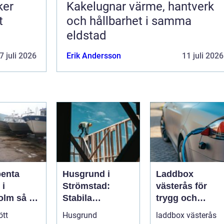
ker
Kakelugnar värme, hantverk
t
och hållbarhet i samma
eldstad
7 juli 2026
Erik Andersson
11 juli 2026
penta
Husgrund i
Laddbox
 i
Strömstad:
västerås för
så tar
Stabila
trygg och
d om din
lösningar för
effektiv
ött
Husgrund
laddbox västerås
r på rätt
boende vid
hemmaladdnin