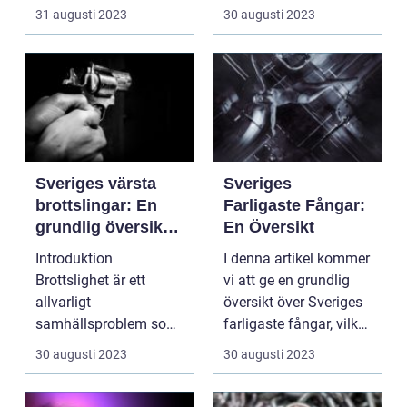
är fylld med farliga br...
Mijailo Mijailovic, var...
31 augusti 2023
30 augusti 2023
Sveriges värsta
Sveriges
brottslingar: En
Farligaste Fångar:
grundlig översikt
En Översikt
och analys
Introduktion
I denna artikel kommer
Brottslighet är ett
vi att ge en grundlig
allvarligt
översikt över Sveriges
samhällsproblem som
farligaste fångar, vilka
påverkar oss alla. För
som är,...
30 augusti 2023
30 augusti 2023
att förstå o...