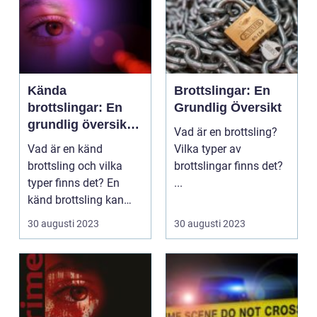
Kända
Brottslingar: En
brottslingar: En
Grundlig Översikt
grundlig översikt
Vad är en brottsling?
av deras natur och
Vad är en känd
Vilka typer av
betydelse
brottsling och vilka
brottslingar finns det?
typer finns det? En
...
känd brottsling kan
beskrivas som en
30 augusti 2023
30 augusti 2023
indivi...