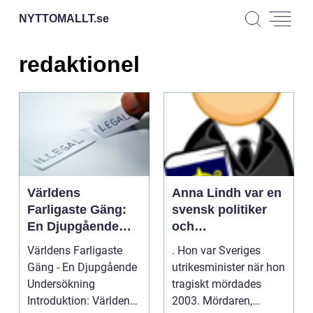
NYTTOMALLT.
se
redaktionel
Världens
Anna Lindh var en
Farligaste Gäng:
svensk politiker
En Djupgående
och
Undersökning
socialdemokrat
Världens Farligaste
. Hon var Sveriges
som var ytterst
Gäng - En Djupgående
utrikesminister när hon
engagerad i sitt
Undersökning
tragiskt mördades
arbete för att
Introduktion: Världen
2003. Mördaren,
förbättra samhället