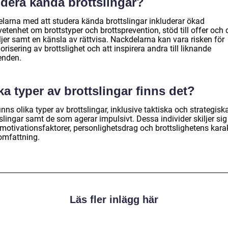
udera kända brottslingar?
elarna med att studera kända brottslingar inkluderar ökad
tenhet om brottstyper och brottsprevention, stöd till offer och 
jer samt en känsla av rättvisa. Nackdelarna kan vara risken för
risering av brottslighet och att inspirera andra till liknande
enden.
ka typer av brottslingar finns det?
inns olika typer av brottslingar, inklusive taktiska och strategisk
slingar samt de som agerar impulsivt. Dessa individer skiljer sig 
 motivationsfaktorer, personlighetsdrag och brottslighetens kara
omfattning.
Läs fler inlägg här