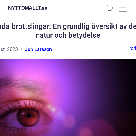
NYTTOMALLT.
se
da brottslingar: En grundlig översikt av d
natur och betydelse
red
sti 2023
Jon Larsson