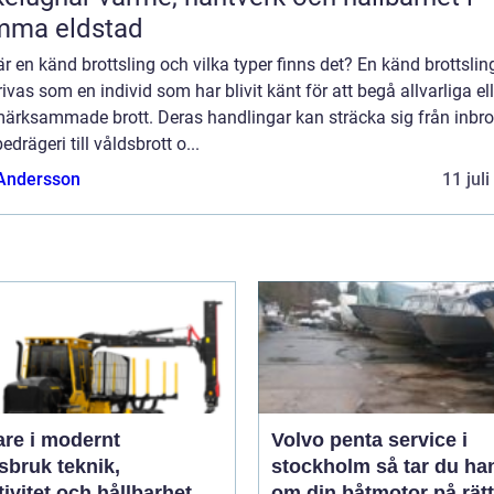
mma eldstad
r en känd brottsling och vilka typer finns det? En känd brottslin
ivas som en individ som har blivit känt för att begå allvarliga ell
ärksammade brott. Deras handlingar kan sträcka sig från inbro
edrägeri till våldsbrott o...
 Andersson
11 jul
are i modernt
Volvo penta service i
uk teknik,
stockholm så tar du hand
tivitet och hållbarhet
om din båtmotor på rätt