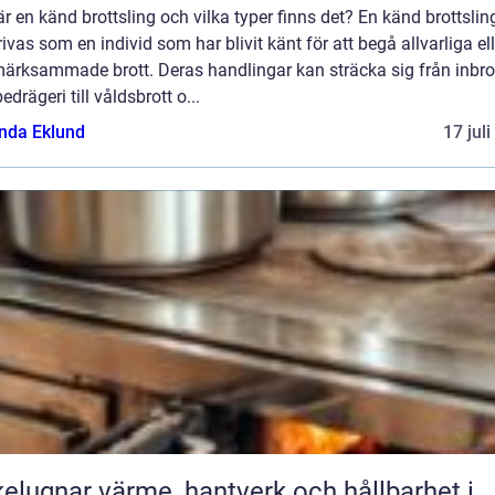
r en känd brottsling och vilka typer finns det? En känd brottslin
ivas som en individ som har blivit känt för att begå allvarliga ell
ärksammade brott. Deras handlingar kan sträcka sig från inbro
edrägeri till våldsbrott o...
da Eklund
17 jul
ärme, hantverk och hållbarhet i