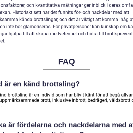
onsfaktorer, och kvantitativa mätningar ger inblick i deras omfa
rkan. Historiskt sett har det funnits för- och nackdelar med att
samma kända brottslingar, och det är viktigt att komma ihåg at
en inte bör glamoriseras. För privatpersoner kan kunskap om k
ngar hjälpa till att skapa medvetenhet och bidra till brottsprevent
et.
FAQ
d är en känd brottsling?
nd brottsling är en individ som har blivit känt för att begå allvar
 uppmärksammade brott, inklusive inbrott, bedrägeri, våldsbrott 
.
ka är fördelarna och nackdelarna med a