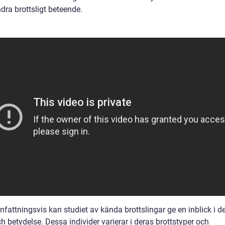
dra brottsligt beteende.
attningsvis kan studiet av kända brottslingar ge en inblick i d
h betydelse. Dessa individer varierar i deras brottstyper och