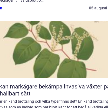
edrägeri till våldsbrott o...
n
05 augusti
kan markägare bekämpa invasiva växter p
 hållbart sätt
r en känd brottsling och vilka typer finns det? En känd brottslin
ivas som en individ som har blivit känt för att begå allvarliga ell