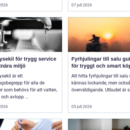
 2026
07 juli 2026
ysekil för trygg service
Fyrhjulingar till salu guide
tnära miljö
för tryggt och smart kö
sekil är ett
Att hitta fyrhjulingar till salu
gsbegrepp för alla de
kännas lockande, men också 
er som behövs för att vatten,
överväldigande. Utbudet är st
och avlopp ...
 2026
05 juli 2026