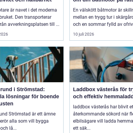
tare är navet i det moderna
En välskött båtmotor är skil
ruket. Den transporterar
mellan en trygg tur i skärgå
från avverkningsplatsen till ...
och en sommar fylld av ofrivil
 2026
10 juli 2026
rund i Strömstad:
Laddbox västerås för t
la lösningar för boende
och effektiv hemmalad
kusten
laddbox västerås har blivit et
und Strömstad är ett ämne
återkommande sökord när fl
rör alla som vill bygga
elbilsägare vill ladda hemm
och lå...
ett säk...