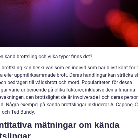
n känd brottsling och vilka typer finns det?
brottsling kan beskrivas som en individ som har blivit känt för 
iga eller uppmärksammade brott. Deras handlingar kan sträcka si
och bedrägeri till våldsbrott och mord. Populariteten för dessa
ngar varierar beroende på olika faktorer, inklusive den allmänna
vakningen, den brottslighet de är involverade i och deras perso
d. Några exempel på kända brottslingar inkluderar Al Capone, C
 och Ted Bundy.
ntitativa mätningar om kända
tslingar