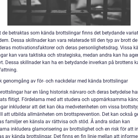
tt de betraktas som kända brottslingar finns det betydande varia
em. Dessa skillnader kan vara relaterade till den typ av brott de
 deras motivationsfaktorer och deras personlighetsdrag. Vissa 
ingar kan vara taktiska och strategiska, medan andra kan ha age
vt. Dessa skillnader kan ha en betydande inverkan på brottens k
attning.
sk genomgång av för- och nackdelar med kända brottslingar
rottslingar har en lång historisk närvaro och deras betydelse ha
rats flitigt. Fördelarna med att studera och uppmärksamma kän
ingar inkluderar att det kan öka medvetenheten om vissa brottst
ill att utbilda allmänheten om brottsprevention. Det kan också g
as familjer en känsla av rättvisa och stöd. Å andra sidan kan
rna inkludera glamorisering av brottslighet och en risk för att i
as av kända brottslingar. Det finns en fin linje mellan att inform