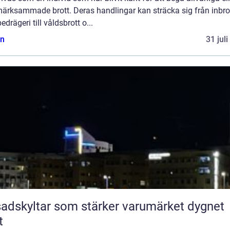
ärksammade brott. Deras handlingar kan sträcka sig från inbro
edrägeri till våldsbrott o...
n
31 jul
adskyltar som stärker varumärket dygnet
t