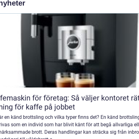
 nyheter
femaskin för företag: Så väljer kontoret rä
ning för kaffe på jobbet
r en känd brottsling och vilka typer finns det? En känd brottslin
ivas som en individ som har blivit känt för att begå allvarliga ell
ärksammade brott. Deras handlingar kan sträcka sig från inbro