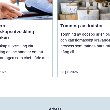
rn
Tömning av dödsbo
skapsutveckling i
Tömning av dödsbo är en pr
tiken
och känslomässigt krävand
skapsutveckling via
process som många bara mö
ng online handlar om att
gång ell...
vardagen som chef både mer
 2026
03 juli 2026
Adress