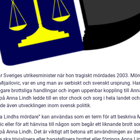
ar Sveriges utrikesminister när hon tragiskt mördades 2003. Mör
 Mijailovic, var en ung man av serbiskt och svenskt ursprung. H
igare brottsliga handlingar och ingen uppenbar koppling till Ann
å Anna Lindh ledde till en stor chock och sorg i hela landet och
de även utvecklingen inom svensk politik.
a Lindhs mördare” kan användas som en term för att beskriva M
ic eller för att hänvisa till någon som begår ett liknande brott s
på Anna Lindh. Det är viktigt att betona att användningen av d
e ska trivialisera eller bagatellisera brottet eller förringa Anna L