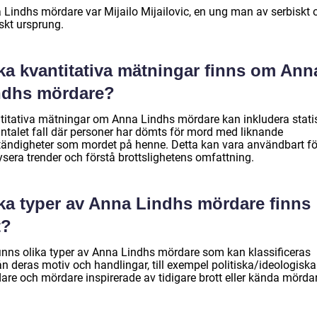
 Lindhs mördare var Mijailo Mijailovic, en ung man av serbiskt 
skt ursprung.
lka kvantitativa mätningar finns om Ann
ndhs mördare?
titativa mätningar om Anna Lindhs mördare kan inkludera statis
ntalet fall där personer har dömts för mord med liknande
ändigheter som mordet på henne. Detta kan vara användbart för
ysera trender och förstå brottslighetens omfattning.
lka typer av Anna Lindhs mördare finns
t?
finns olika typer av Anna Lindhs mördare som kan klassificeras
ån deras motiv och handlingar, till exempel politiska/ideologiska
are och mördare inspirerade av tidigare brott eller kända mördar