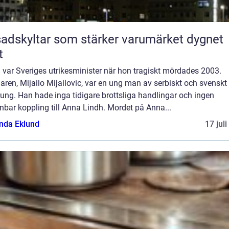
adskyltar som stärker varumärket dygnet
t
 var Sveriges utrikesminister när hon tragiskt mördades 2003.
ren, Mijailo Mijailovic, var en ung man av serbiskt och svenskt
ung. Han hade inga tidigare brottsliga handlingar och ingen
bar koppling till Anna Lindh. Mordet på Anna...
da Eklund
17 jul