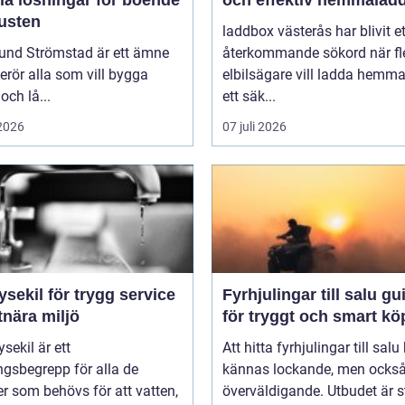
kusten
laddbox västerås har blivit et
und Strömstad är ett ämne
återkommande sökord när fl
rör alla som vill bygga
elbilsägare vill ladda hemm
och lå...
ett säk...
 2026
07 juli 2026
ysekil för trygg service
Fyrhjulingar till salu guide
tnära miljö
för tryggt och smart kö
sekil är ett
Att hitta fyrhjulingar till salu
gsbegrepp för alla de
kännas lockande, men också 
er som behövs för att vatten,
överväldigande. Utbudet är st