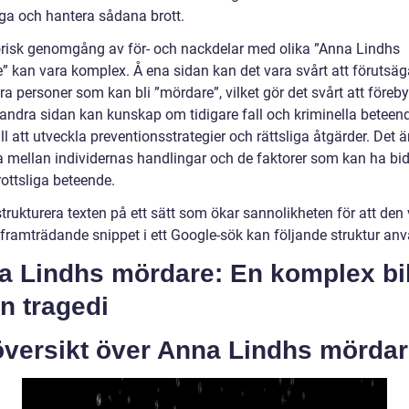
ga och hantera sådana brott.
orisk genomgång av för- och nackdelar med olika ”Anna Lindhs
” kan vara komplex. Å ena sidan kan det vara svårt att förutsäga
era personer som kan bli ”mördare”, vilket gör det svårt att föreb
Å andra sidan kan kunskap om tidigare fall och kriminella beteen
ill att utveckla preventionsstrategier och rättsliga åtgärder. Det är
ja mellan individernas handlingar och de faktorer som kan ha bidra
ottsliga beteende.
strukturera texten på ett sätt som ökar sannolikheten för att den
framträdande snippet i ett Google-sök kan följande struktur an
a Lindhs mördare: En komplex bi
n tragedi
översikt över Anna Lindhs mörda