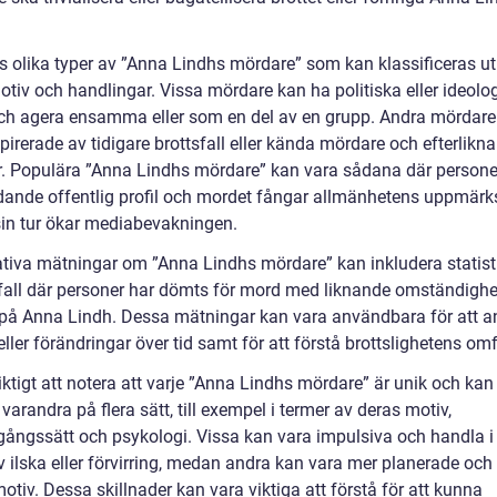
ns olika typer av ”Anna Lindhs mördare” som kan klassificeras ut
otiv och handlingar. Vissa mördare kan ha politiska eller ideolo
ch agera ensamma eller som en del av en grupp. Andra mördare
pirerade av tidigare brottsfall eller kända mördare och efterlikn
. Populära ”Anna Lindhs mördare” kan vara sådana där persone
dande offentlig profil och mordet fångar allmänhetens uppmär
 sin tur ökar mediabevakningen.
ativa mätningar om ”Anna Lindhs mördare” kan inkludera statis
 fall där personer har dömts för mord med liknande omständigh
på Anna Lindh. Dessa mätningar kan vara användbara för att a
eller förändringar över tid samt för att förstå brottslighetens om
iktigt att notera att varje ”Anna Lindhs mördare” är unik och kan 
 varandra på flera sätt, till exempel i termer av deras motiv,
agångssätt och psykologi. Vissa kan vara impulsiva och handla i
 ilska eller förvirring, medan andra kan vara mer planerade och 
motiv. Dessa skillnader kan vara viktiga att förstå för att kunna