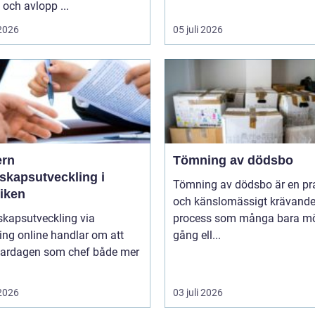
och avlopp ...
 2026
05 juli 2026
rn
Tömning av dödsbo
skapsutveckling i
Tömning av dödsbo är en pr
tiken
och känslomässigt krävand
skapsutveckling via
process som många bara mö
ng online handlar om att
gång ell...
vardagen som chef både mer
 2026
03 juli 2026