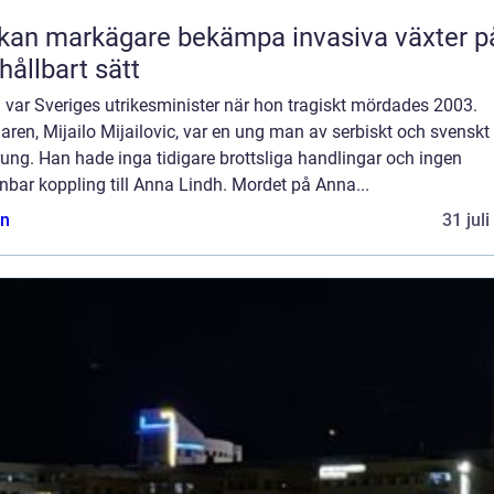
kan markägare bekämpa invasiva växter p
 hållbart sätt
 var Sveriges utrikesminister när hon tragiskt mördades 2003.
ren, Mijailo Mijailovic, var en ung man av serbiskt och svenskt
ung. Han hade inga tidigare brottsliga handlingar och ingen
bar koppling till Anna Lindh. Mordet på Anna...
n
31 jul