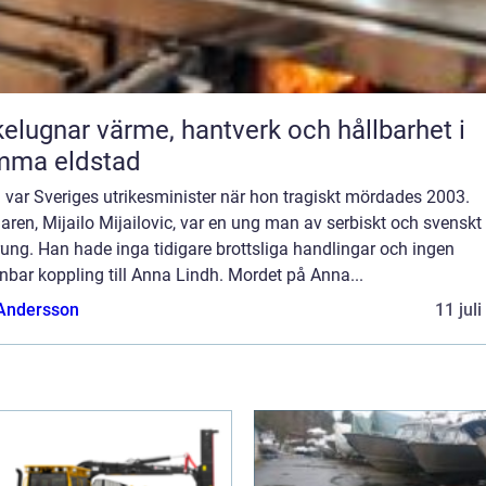
ärme, hantverk och hållbarhet i
mma eldstad
 var Sveriges utrikesminister när hon tragiskt mördades 2003.
ren, Mijailo Mijailovic, var en ung man av serbiskt och svenskt
ung. Han hade inga tidigare brottsliga handlingar och ingen
bar koppling till Anna Lindh. Mordet på Anna...
 Andersson
11 jul