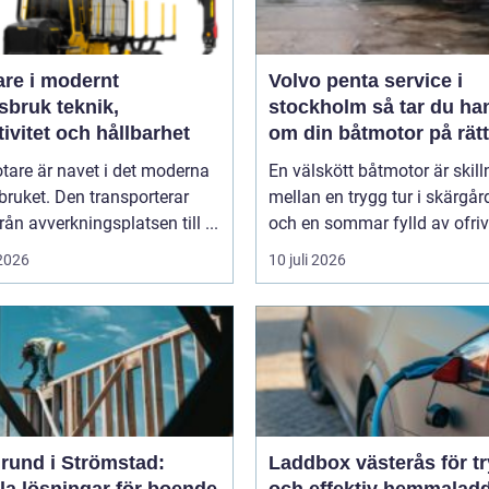
are i modernt
Volvo penta service i
uk teknik,
stockholm så tar du hand
tivitet och hållbarhet
om din båtmotor på rätt
tare är navet i det moderna
En välskött båtmotor är skil
ruket. Den transporterar
mellan en trygg tur i skärgå
från avverkningsplatsen till ...
och en sommar fylld av ofrivil
 2026
10 juli 2026
rund i Strömstad:
Laddbox västerås för t
la lösningar för boende
och effektiv hemmalad