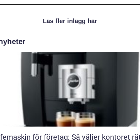
Läs fler inlägg här
 nyheter
femaskin för företag: Så väljer kontoret rä