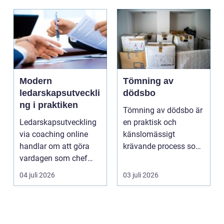
Modern
Tömning av
ledarskapsutveckli
dödsbo
ng i praktiken
Tömning av dödsbo är
Ledarskapsutveckling
en praktisk och
via coaching online
känslomässigt
handlar om att göra
krävande process som
vardagen som chef
många bara möter en
både mer h...
gång ell...
04 juli 2026
03 juli 2026