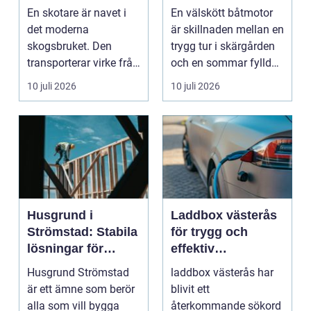
hållbarhet
du hand om din
En skotare är navet i
En välskött båtmotor
båtmotor på rätt
det moderna
är skillnaden mellan en
sätt
skogsbruket. Den
trygg tur i skärgården
transporterar virke från
och en sommar fylld
avverkningsplatsen till
av ofrivilli...
10 juli 2026
10 juli 2026
...
Husgrund i
Laddbox västerås
Strömstad: Stabila
för trygg och
lösningar för
effektiv
boende vid kusten
hemmaladdning
Husgrund Strömstad
laddbox västerås har
är ett ämne som berör
blivit ett
alla som vill bygga
återkommande sökord