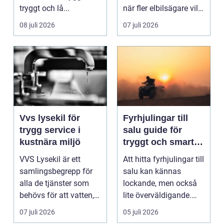
tryggt och lå...
när fler elbilsägare vill
ladda hemma på ett
08 juli 2026
07 juli 2026
säk...
Vvs lysekil för
Fyrhjulingar till
trygg service i
salu guide för
kustnära miljö
tryggt och smart
köp
VVS Lysekil är ett
Att hitta fyrhjulingar till
samlingsbegrepp för
salu kan kännas
alla de tjänster som
lockande, men också
behövs för att vatten,
lite överväldigande.
värme och avlopp ...
Utbudet är stor...
07 juli 2026
05 juli 2026