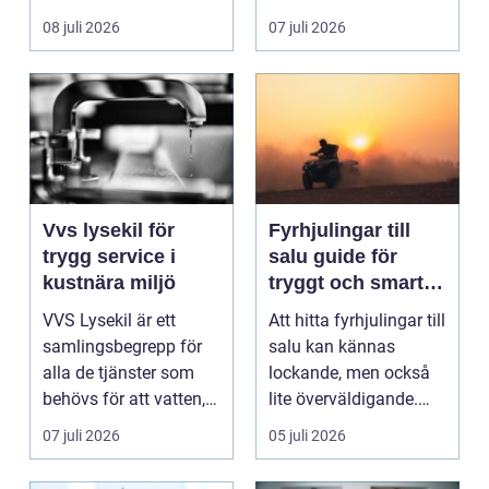
ladda hemma på ett
08 juli 2026
07 juli 2026
säk...
Vvs lysekil för
Fyrhjulingar till
trygg service i
salu guide för
kustnära miljö
tryggt och smart
köp
VVS Lysekil är ett
Att hitta fyrhjulingar till
samlingsbegrepp för
salu kan kännas
alla de tjänster som
lockande, men också
behövs för att vatten,
lite överväldigande.
värme och avlopp ...
Utbudet är stor...
07 juli 2026
05 juli 2026