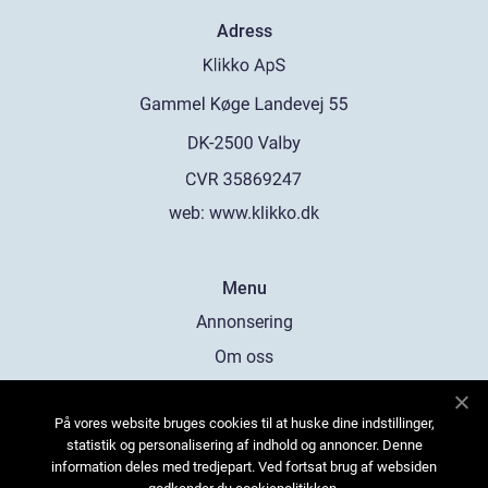
Adress
web:
www.klikko.dk
Menu
Annonsering
Om oss
Cookies
På vores website bruges cookies til at huske dine indstillinger,
Kontakta oss
statistik og personalisering af indhold og annoncer. Denne
Sitemap
information deles med tredjepart. Ved fortsat brug af websiden