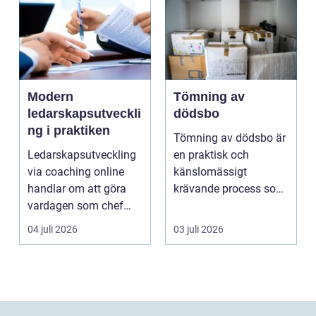
Modern
Tömning av
ledarskapsutveckli
dödsbo
ng i praktiken
Tömning av dödsbo är
Ledarskapsutveckling
en praktisk och
via coaching online
känslomässigt
handlar om att göra
krävande process som
vardagen som chef
många bara möter en
både mer h...
gång ell...
04 juli 2026
03 juli 2026