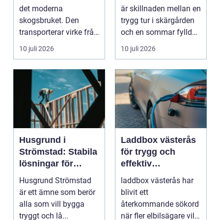
båtmotor på rätt
det moderna
är skillnaden mellan en
sätt
skogsbruket. Den
trygg tur i skärgården
transporterar virke från
och en sommar fylld
avverkningsplatsen till
av ofrivilli...
10 juli 2026
10 juli 2026
...
Husgrund i
Laddbox västerås
Strömstad: Stabila
för trygg och
lösningar för
effektiv
boende vid kusten
hemmaladdning
Husgrund Strömstad
laddbox västerås har
är ett ämne som berör
blivit ett
alla som vill bygga
återkommande sökord
tryggt och lå...
när fler elbilsägare vill