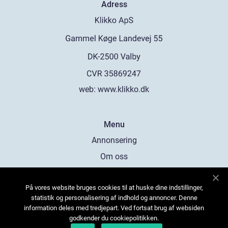
Adress
web:
www.klikko.dk
Menu
Annonsering
Om oss
Cookies
På vores website bruges cookies til at huske dine indstillinger,
Kontakta oss
statistik og personalisering af indhold og annoncer. Denne
Sitemap
information deles med tredjepart. Ved fortsat brug af websiden
godkender du cookiepolitikken.