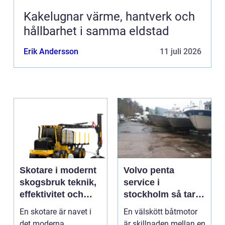
Kakelugnar värme, hantverk och
hållbarhet i samma eldstad
Erik Andersson
11 juli 2026
Skotare i modernt
Volvo penta
skogsbruk teknik,
service i
effektivitet och
stockholm så tar
hållbarhet
du hand om din
En skotare är navet i
En välskött båtmotor
båtmotor på rätt
det moderna
är skillnaden mellan en