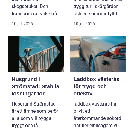
sätt
skogsbruket. Den
trygg tur i skärgården
transporterar virke från
och en sommar fylld
avverkningsplatsen till
av ofrivilli...
10 juli 2026
10 juli 2026
...
Husgrund i
Laddbox västerås
Strömstad: Stabila
för trygg och
lösningar för
effektiv
boende vid kusten
hemmaladdning
Husgrund Strömstad
laddbox västerås har
är ett ämne som berör
blivit ett
alla som vill bygga
återkommande sökord
tryggt och lå...
när fler elbilsägare vill
ladda hemma på ett