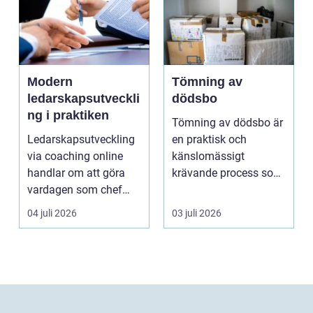
Modern
Tömning av
ledarskapsutveckli
dödsbo
ng i praktiken
Tömning av dödsbo är
Ledarskapsutveckling
en praktisk och
via coaching online
känslomässigt
handlar om att göra
krävande process som
vardagen som chef
många bara möter en
både mer h...
gång ell...
04 juli 2026
03 juli 2026