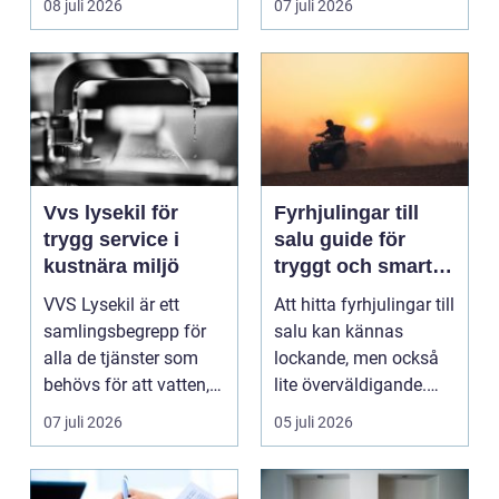
08 juli 2026
07 juli 2026
säk...
Vvs lysekil för
Fyrhjulingar till
trygg service i
salu guide för
kustnära miljö
tryggt och smart
köp
VVS Lysekil är ett
Att hitta fyrhjulingar till
samlingsbegrepp för
salu kan kännas
alla de tjänster som
lockande, men också
behövs för att vatten,
lite överväldigande.
värme och avlopp ...
Utbudet är stor...
07 juli 2026
05 juli 2026