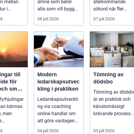
en mellan
ämne som berör
återkommande
tur i
alla som vill bygga
sökord när fler
en och en
tryggt och lå...
elbilsägare vill
26
08 juli 2026
07 juli 2026
ylld av
ladda hemma på et
säk...
ngar till
Modern
Tömning av
ledarskapsutvec
dödsbo
 och smart
kling i praktiken
Tömning av dödsb
 fyrhjulingar
Ledarskapsutveckli
är en praktisk och
 kan kännas
ng via coaching
känslomässigt
e, men
online handlar om
krävande process
e
att göra vardagen
som många bara
igande.
som chef både mer
möter en gång ell...
26
04 juli 2026
03 juli 2026