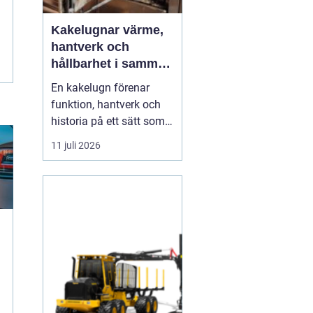
Kakelugnar värme,
hantverk och
hållbarhet i samma
eldstad
En kakelugn förenar
funktion, hantverk och
historia på ett sätt som
få andra
11 juli 2026
inredningsdetaljer gör.
Den ger en jämn och
behaglig värme, skapar
en tydlig samlingspunkt
i rummet och bidrar
samtidigt till lägre
energikostnader. I en tid
där många söker...
g