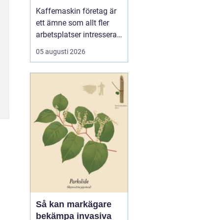
för kaffe på jobbet
Kaffemaskin företag är
ett ämne som allt fler
arbetsplatser intresserar
sig för när de vill höja
05 augusti 2026
trivsel och effektivitet på
kontoret. Kaffe har blivit
en naturlig del av
arbetsdagen, och många
medarbetare up...
Så kan markägare
bekämpa invasiva