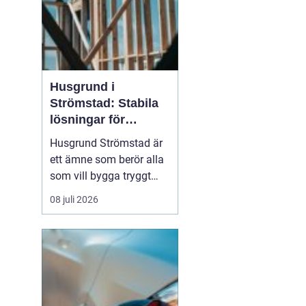
Husgrund i
Strömstad: Stabila
lösningar för
boende vid kusten
Husgrund Strömstad är
ett ämne som berör alla
som vill bygga tryggt
och långsiktigt nära
08 juli 2026
havet. Närheten till
saltvatten, hårda vindar
och bergig terräng ställer
höga krav på både p...