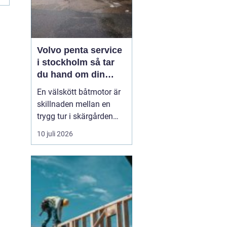
Volvo penta service
i stockholm så tar
du hand om din
båtmotor på rätt sätt
En välskött båtmotor är
skillnaden mellan en
trygg tur i skärgården
och en sommar fylld av
10 juli 2026
ofrivilliga stopp. Många
båtägare i
Stockholmsområdet
använder Volvo Penta,
just eftersom motorerna
är driftsäkra och
anpassade för nordiska
förhållanden. Men ...