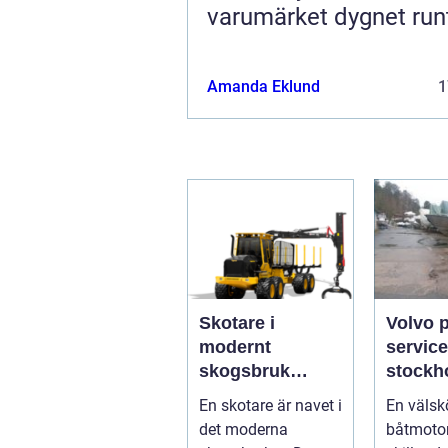
varumärket dygnet run
Amanda Eklund
1
Skotare i
Volvo 
modernt
service
skogsbruk
stockholm 
teknik,
du han
En skotare är navet i
En välsk
effektivitet och
båtmoto
det moderna
båtmotor
hållbarhet
sätt