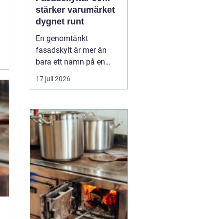
stärker varumärket
dygnet runt
En genomtänkt
fasadskylt är mer än
bara ett namn på en
vägg. Den fungerar som
17 juli 2026
företagets ansikte utåt,
leder kunder rätt och
signalerar kvalitet innan
någon ens har klivit
innanför dörren. F&o...