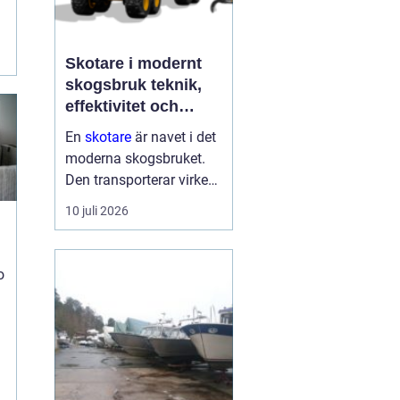
Skotare i modernt
t
skogsbruk teknik,
effektivitet och
hållbarhet
En
skotare
är navet i det
moderna skogsbruket.
Den transporterar virke
från avverkningsplatsen
10 juli 2026
till bilväg eller
timmerupplag, ofta i
svårtillgänglig terräng
o
och under tuffa
förhållanden. Rä...