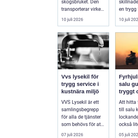
skogsbruket. Den
skillnad
transporterar virke
en trygg 
från
skärgård
10 juli 2026
10 juli 20
avverkningsplatsen
sommar f
till ...
ofrivilli...
Vvs lysekil för
Fyrhjuli
trygg service i
salu guide för
kustnära miljö
tryggt
köp
VVS Lysekil är ett
Att hitta
samlingsbegrepp
till salu
för alla de tjänster
lockand
som behövs för att
också lit
vatten, värme och
överväld
07 juli 2026
05 juli 20