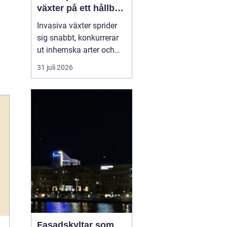
växter på ett hållbart
sätt
Invasiva växter sprider
sig snabbt, konkurrerar
ut inhemska arter och
kan på sikt förändra hela
31 juli 2026
ekosystem. De orsakar
också stora kostnader
för både privatpersoner,
företag och samhälle.
För markägare blir
frågan därför inte om
man ska agera, utan
hu...
Fasadskyltar som