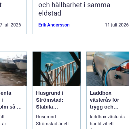
t
och hållbarhet i samma
eldstad
7 juli 2026
Erik Andersson
11 juli 2026
penta
Husgrund i
Laddbox
 i
Strömstad:
västerås för
så tar
Stabila
trygg och
d om din
lösningar för
effektiv
ött
Husgrund
laddbox västerås
r på rätt
boende vid
hemmaladdnin
 är
Strömstad är ett
har blivit ett
kusten