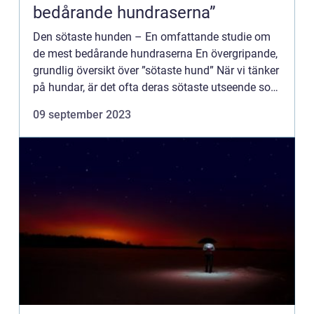
bedårande hundraserna”
Den sötaste hunden – En omfattande studie om
de mest bedårande hundraserna En övergripande,
grundlig översikt över ”sötaste hund” När vi tänker
på hundar, är det ofta deras sötaste utseende som
smälter våra hjärtan. Men vad gör egen...
09 september 2023