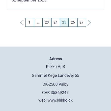
02 september 2023
eller metoder som har använts...
1
…
23
24
25
26
27
Adress
web:
www.klikko.dk