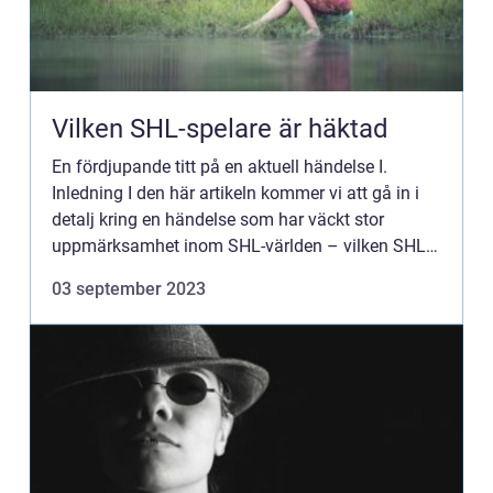
Vilken SHL-spelare är häktad
En fördjupande titt på en aktuell händelse I.
Inledning I den här artikeln kommer vi att gå in i
detalj kring en händelse som har väckt stor
uppmärksamhet inom SHL-världen – vilken SHL-
spelare är häktad? Vi kommer att ge en grundlig
03 september 2023
översikt av...