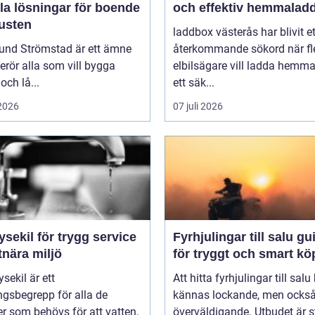
la lösningar för boende
och effektiv hemmalad
kusten
laddbox västerås har blivit et
und Strömstad är ett ämne
återkommande sökord när fl
rör alla som vill bygga
elbilsägare vill ladda hemm
och lå...
ett säk...
 2026
07 juli 2026
ysekil för trygg service
Fyrhjulingar till salu guide
tnära miljö
för tryggt och smart kö
sekil är ett
Att hitta fyrhjulingar till salu
gsbegrepp för alla de
kännas lockande, men också 
er som behövs för att vatten,
överväldigande. Utbudet är st