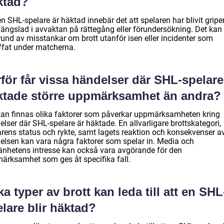
ktad?
n SHL-spelare är häktad innebär det att spelaren har blivit gripe
fängslad i avvaktan på rättegång eller förundersökning. Det kan
rund av misstankar om brott utanför isen eller incidenter som
äffat under matcherna.
för får vissa händelser där SHL-spelare
ktade större uppmärksamhet än andra?
kan finnas olika faktorer som påverkar uppmärksamheten kring
lser där SHL-spelare är häktade. En allvarligare brottskategori,
arens status och rykte, samt lagets reaktion och konsekvenser a
elsen kan vara några faktorer som spelar in. Media och
änhetens intresse kan också vara avgörande för den
ärksamhet som ges åt specifika fall.
ka typer av brott kan leda till att en SHL
lare blir häktad?