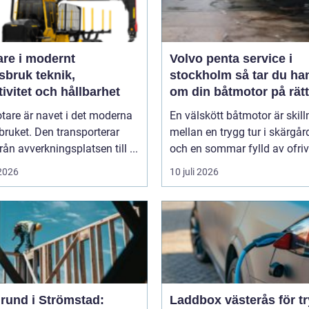
are i modernt
Volvo penta service i
uk teknik,
stockholm så tar du hand
tivitet och hållbarhet
om din båtmotor på rätt
tare är navet i det moderna
En välskött båtmotor är skil
ruket. Den transporterar
mellan en trygg tur i skärgå
från avverkningsplatsen till ...
och en sommar fylld av ofrivil
 2026
10 juli 2026
rund i Strömstad:
Laddbox västerås för t