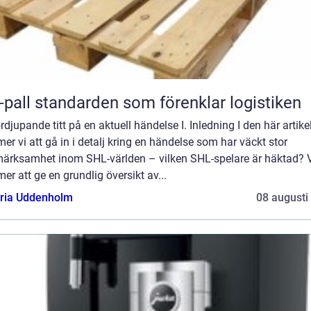
Eur-pall standarden som förenklar logistiken
rdjupande titt på en aktuell händelse I. Inledning I den här artike
r vi att gå in i detalj kring en händelse som har väckt stor
ärksamhet inom SHL-världen – vilken SHL-spelare är häktad? 
r att ge en grundlig översikt av...
oria Uddenholm
08 augusti