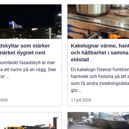
dskyltar som stärker
Kakelugnar värme, hantverk
märket dygnet runt
och hållbarhet i samma
eldstad
nomtänkt fasadskylt är mer
ra ett namn på en vägg. Den
En kakelugn förenar funktion
ar ...
hantverk och historia på ett 
som få andra inredningsdeta
gör....
 2026
11 juli 2026