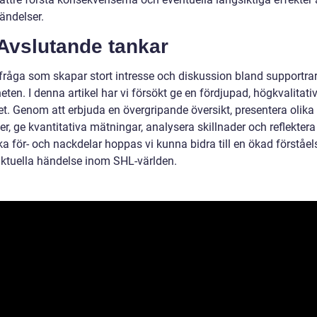
ändelser.
 Avslutande tankar
n fråga som skapar stort intresse och diskussion bland supportra
ten. I denna artikel har vi försökt ge en fördjupad, högkvalitati
t. Genom att erbjuda en övergripande översikt, presentera olika 
r, ge kvantitativa mätningar, analysera skillnader och reflektera
ka för- och nackdelar hoppas vi kunna bidra till en ökad förståel
ktuella händelse inom SHL-världen.