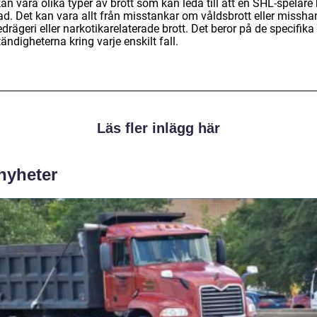
an vara olika typer av brott som kan leda till att en SHL-spelare b
ad. Det kan vara allt från misstankar om våldsbrott eller missha
bedrägeri eller narkotikarelaterade brott. Det beror på de specifika
ndigheterna kring varje enskilt fall.
Läs fler inlägg här
 nyheter