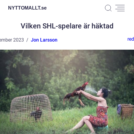
NYTTOMALLT.
se
Vilken SHL-spelare är häktad
red
ember 2023
Jon Larsson