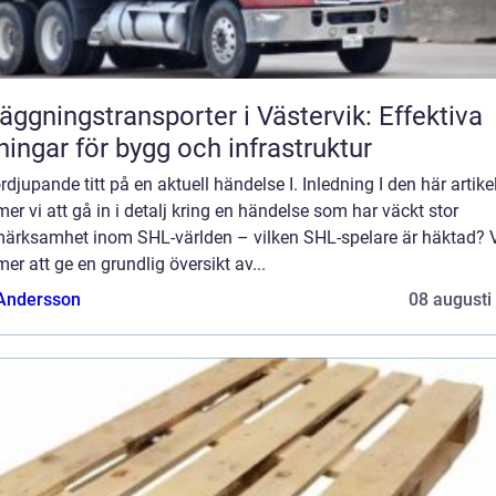
äggningstransporter i Västervik: Effektiva
ningar för bygg och infrastruktur
rdjupande titt på en aktuell händelse I. Inledning I den här artike
r vi att gå in i detalj kring en händelse som har väckt stor
ärksamhet inom SHL-världen – vilken SHL-spelare är häktad? 
r att ge en grundlig översikt av...
 Andersson
08 augusti