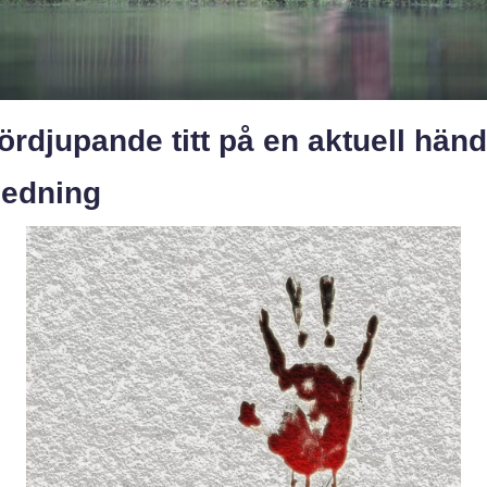
ördjupande titt på en aktuell hän
nledning