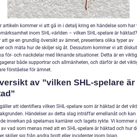
r artikeln kommer vi att gå in i detalj kring en händelse som har
pmärksamhet inom SHL-världen – vilken SHL-spelare är häktad?
att ge en grundlig översikt av ämnet, presentera olika typer av
er och mäta hur de skiljer sig åt. Dessutom kommer vi att disku
ka för- och nackdelar med liknande situationer. Detta är en vikti
agerar både supportrar och allmänheten, och därför är det viktig
are förståelse för ämnet.
Översikt av ”vilken SHL-spelare är
tad”
gäller att identifiera vilken SHL-spelare som är häktad är det vikt
bakgrunden. Händelser av detta slag inträffar emellanåt och kan
de inverkan på spelarnas karriärer och lagets rykte. Vi kommer a
t av vad som menas med att en SHL-spelare är häktad och hur 
r skiljer sig från andra brott eller incidenter inom ligan.