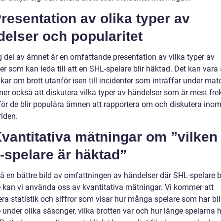
 Presentation av olika typer av
elser och popularitet
ig del av ämnet är en omfattande presentation av vilka typer av
r som kan leda till att en SHL-spelare blir häktad. Det kan vara a
ar om brott utanför isen till incidenter som inträffar under mat
er också att diskutera vilka typer av händelser som är mest fre
för de blir populära ämnen att rapportera om och diskutera ino
rlden.
Kvantitativa mätningar om ”vilken
-spelare är häktad”
få en bättre bild av omfattningen av händelser där SHL-spelare b
 kan vi använda oss av kvantitativa mätningar. Vi kommer att
ra statistik och siffror som visar hur många spelare som har bli
under olika säsonger, vilka brotten var och hur länge spelarna ha