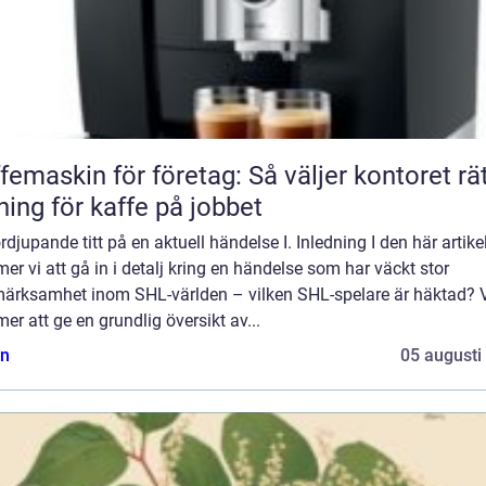
femaskin för företag: Så väljer kontoret rä
ning för kaffe på jobbet
rdjupande titt på en aktuell händelse I. Inledning I den här artike
r vi att gå in i detalj kring en händelse som har väckt stor
ärksamhet inom SHL-världen – vilken SHL-spelare är häktad? 
r att ge en grundlig översikt av...
n
05 augusti