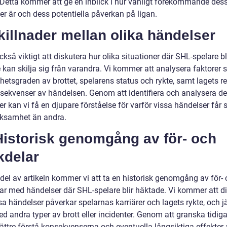
. Detta kommer att ge en inblick i hur vanligt förekommande des
er är och dess potentiella påverkan på ligan.
killnader mellan olika händelser
ckså viktigt att diskutera hur olika situationer där SHL-spelare bl
 kan skilja sig från varandra. Vi kommer att analysera faktorer
ghetsgraden av brottet, spelarens status och rykte, samt lagets r
sekvenser av händelsen. Genom att identifiera och analysera d
er kan vi få en djupare förståelse för varför vissa händelser får s
ksamhet än andra.
Historisk genomgång av för- och
kdelar
 del av artikeln kommer vi att ta en historisk genomgång av för-
ar med händelser där SHL-spelare blir häktade. Vi kommer att d
sa händelser påverkar spelarnas karriärer och lagets rykte, och 
d andra typer av brott eller incidenter. Genom att granska tidiga
ättre förstå konsekvenserna och eventuella långsiktiga effekter 