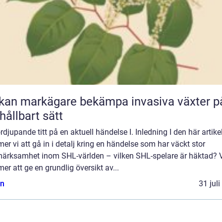
kan markägare bekämpa invasiva växter p
 hållbart sätt
rdjupande titt på en aktuell händelse I. Inledning I den här artike
r vi att gå in i detalj kring en händelse som har väckt stor
ärksamhet inom SHL-världen – vilken SHL-spelare är häktad? 
r att ge en grundlig översikt av...
n
31 jul